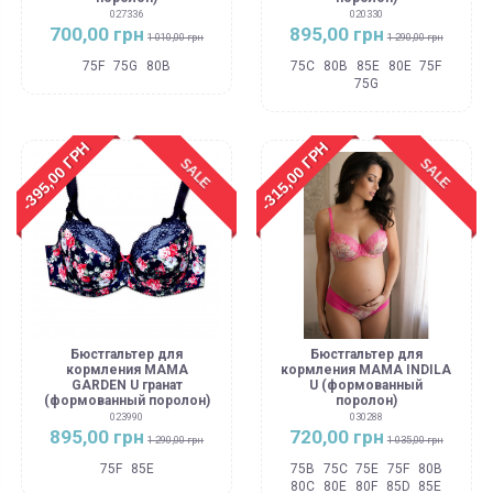
027336
020330
700,00 грн
895,00 грн
1 010,00 грн
1 290,00 грн
75F
75G
80B
75C
80B
85E
80E
75F
75G
-395,00 ГРН
-315,00 ГРН
SALE
SALE
Бюстгальтер для
Бюстгальтер для
кормления MAMA
кормления MAMA INDILA
GARDEN U гранат
U (формованный
(формованный поролон)
поролон)
023990
030288
895,00 грн
720,00 грн
1 290,00 грн
1 035,00 грн
75F
85E
75B
75C
75E
75F
80B
80C
80E
80F
85D
85E