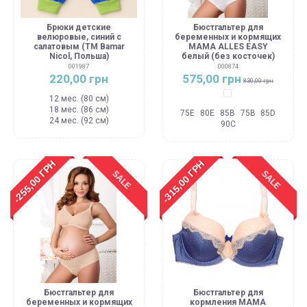
Брюки детские
Бюстгальтер для
велюровые, синий с
беременных и кормящих
салатовым (ТМ Bamar
MAMA ALLES EASY
Nicol, Польша)
белый (без косточек)
001987
000874
220,00 грн
575,00 грн
830,00 грн
Белый
12 мес. (80 см)
18 мес. (86 см)
75E
80E
85B
75B
85D
24 мес. (92 см)
90C
-255,00 ГРН
-315,00 ГРН
SALE
SALE
Бюстгальтер для
Бюстгальтер для
беременных и кормящих
кормления MAMA