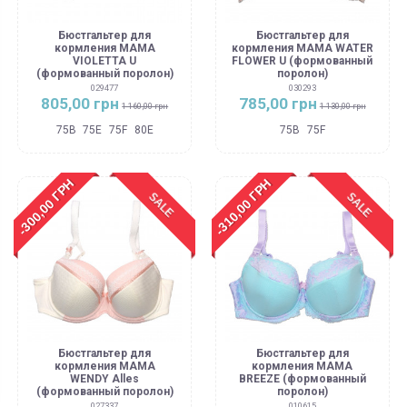
Бюстгальтер для
Бюстгальтер для
кормления MAMA
кормления MAMA WATER
VIOLETTA U
FLOWER U (формованный
(формованный поролон)
поролон)
029477
030293
805,00 грн
785,00 грн
1 160,00 грн
1 130,00 грн
75B
75E
75F
80E
75B
75F
-300,00 ГРН
-310,00 ГРН
SALE
SALE
Бюстгальтер для
Бюстгальтер для
кормления MAMA
кормления МАМА
WENDY Alles
BREEZE (формованный
(формованный поролон)
поролон)
027337
010615