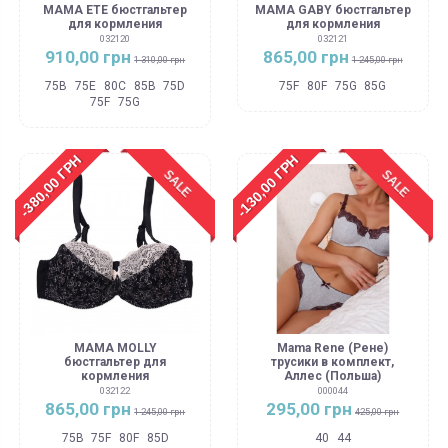
MAMA ETE бюстгальтер
MAMA GABY бюстгальтер
для кормления
для кормления
032120
032121
910,00 грн
865,00 грн
1 310,00 грн
1 245,00 грн
75B
75E
80C
85B
75D
75F
80F
75G
85G
75F
75G
-380,00 ГРН
-130,00 ГРН
SALE
SALE
MAMA MOLLY
Mama Rene (Рене)
бюстгальтер для
трусики в комплект,
кормления
Аллес (Польша)
032122
000044
865,00 грн
295,00 грн
1 245,00 грн
425,00 грн
75B
75F
80F
85D
40
44