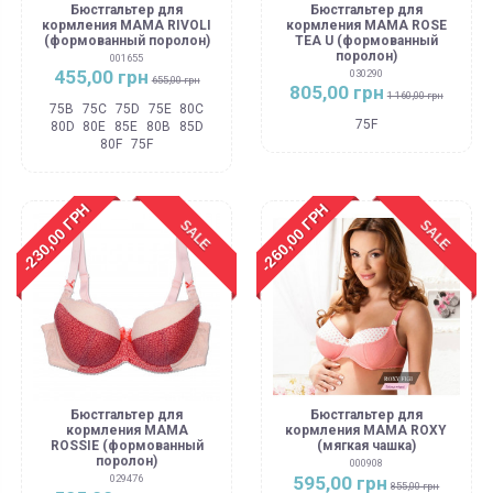
Бюстгальтер для
Бюстгальтер для
кормления MAMA RIVOLI
кормления MAMA ROSE
(формованный поролон)
TEA U (формованный
поролон)
001655
455,00 грн
030290
655,00 грн
805,00 грн
1 160,00 грн
75B
75C
75D
75E
80C
75F
80D
80E
85E
80B
85D
80F
75F
-230,00 ГРН
-260,00 ГРН
SALE
SALE
Бюстгальтер для
Бюстгальтер для
кормления MAMA
кормления MAMA ROXY
ROSSIE (формованный
(мягкая чашка)
поролон)
000908
595,00 грн
029476
855,00 грн