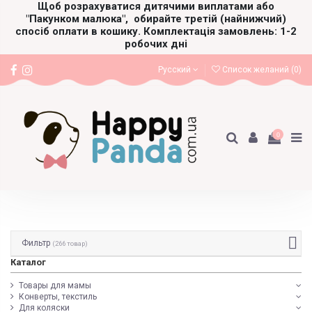
Щоб розрахуватися дитячими виплатами або
"Пакунком малюка",
обирайте третій (найнижчий)
спосіб оплати в кошику. Комплектація замовлень: 1-2
робочих дні
Русский
Список желаний (
0
)
0
Фильтр
(266 товар)
Каталог
Товары для мамы
Конверты, текстиль
Для коляски