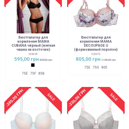
Бюстгальтер для
Бюстгальтер для
кормления MAMA
кормления MAMA
CUBANA чёрный (мягкая
DECOUPAGE U
чашка на косточке)
(формованный поролон)
004039
029475
595,00 грн
805,00 грн
855,00 грн
1 160,00 грн
Черный
75E
75G
80E
75E
75F
85B
-385,00 ГРН
-335,00 ГРН
SALE
SALE