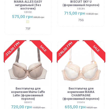
MAMA ALLES EASY
BISCUIT SKY U
натуральный (без
(формованный поролон)
косточек)
030286
715,00 грн
020332
1 030,00 грн
575,00 грн
830,00 грн
75G
Бежевый
75F
-315,00 ГРН
-290,00 ГРН
SALE
SALE
Бюстгальтер для
Бюстгальтер для
кормления Mama Caffe
кормления MAMA
Latte (формованный
CHAMPAGNE
поролон)
(формованный поролон)
000615
010616
720,00 грн
655,00 грн
1 035,00 грн
945,00 грн