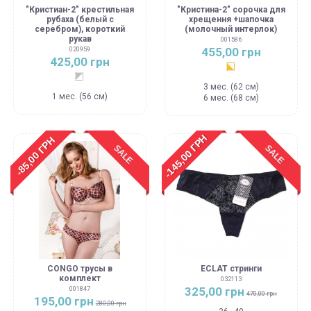
"Кристиан-2" крестильная
"Кристина-2" сорочка для
рубаха (белый с
хрещення +шапочка
серебром), короткий
(молочный интерлок)
рукав
001586
455,00 грн
020959
425,00 грн
Молочный с золото
Белый с серебром
3 мес. (62 см)
1 мес. (56 см)
6 мес. (68 см)
-145,00 ГРН
-85,00 ГРН
SALE
SALE
CONGO трусы в
ECLAT стринги
комплект
032113
325,00 грн
001847
470,00 грн
195,00 грн
280,00 грн