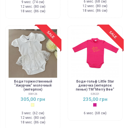
6 мес. (68 см)
9 мес. (74 см)
12 мес. (80 см)
12 мес. (80 см)
18 мес. (86 см)
18 мес. (86 см)
SALE
SALE
Боди торжественный
Боди-гольф Little Star
"Ажурчик" молочный
девочка (интерлок
(интерлок)
пенье) ТМ"Merry Bee"
008126
029221
305,00 грн
235,00 грн
Молочный
Малиновый
3 мес. (62 см)
6 мес. (68 см)
12 мес. (80 см)
18 мес. (86 см)