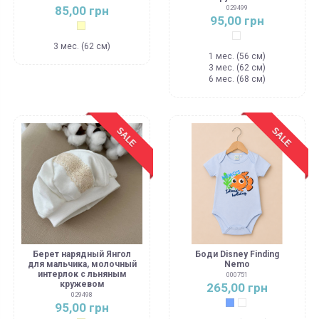
85,00 грн
029499
95,00 грн
Молочный
Белый
3 мес. (62 см)
1 мес. (56 см)
3 мес. (62 см)
6 мес. (68 см)
SALE
SALE
Берет нарядный Янгол
Боди Disney Finding
для мальчика, молочный
Nemo
интерлок с льняным
000751
кружевом
265,00 грн
029498
Голубой
Белый
95,00 грн