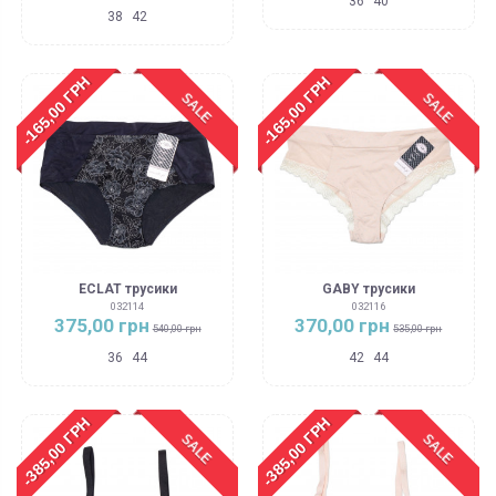
36
40
38
42
-165,00 ГРН
-165,00 ГРН
SALE
SALE
ECLAT трусики
GABY трусики
032114
032116
375,00 грн
370,00 грн
540,00 грн
535,00 грн
36
44
42
44
-385,00 ГРН
-385,00 ГРН
SALE
SALE