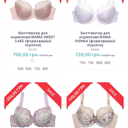
Бюстгальтер для
Бюстгальтер для
кормления MAMA SWEET
кормления MAMA
CAKE (формованный
VIENNA (формованный
поролон)
поролон)
001657
000909
700,00 грн
720,00 грн
1 010,00 грн
1 035,00 грн
Сливочная карамель
75D
75E
80B
85E
80E
85E
75G
80F
-355,00 ГРН
-345,00 ГРН
SALE
SALE