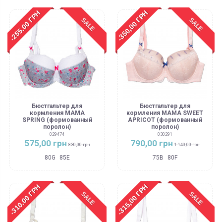
-255,00 ГРН
-350,00 ГРН
SALE
SALE
Бюстгальтер для
Бюстгальтер для
кормления MAMA
кормления MAMA SWEET
SPRING (формованный
APRICOT (формованный
поролон)
поролон)
029474
030291
575,00 грн
790,00 грн
830,00 грн
1 140,00 грн
80G
85E
75B
80F
-310,00 ГРН
-315,00 ГРН
SALE
SALE