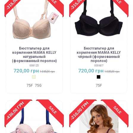
-315,00 ГРН
-315,00 ГРН
Бюстгальтер для
Бюстгальтер для
кормления MAMA KELLY
кормления MAMA KELLY
натуральный
чёрный (формованный
(формованный поролон)
поролон)
008125
000607
720,00 грн
720,00 грн
1 035,00 грн
1 035,00 грн
Бежевый
Черный
75F
75G
75F
-430,00 ГРН
-210,00 ГРН
SALE
SALE