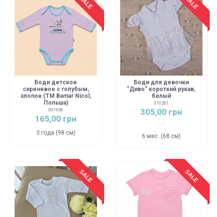
SALE
SALE
Боди детское
Боди для девочки
сиреневое с голубым,
"Диво" короткий рукав,
хлопок (ТМ Bamar Nicol,
белый
Польша)
010281
305,00 грн
001968
165,00 грн
Белый
3 года (98 см)
6 мес. (68 см)
SALE
SALE