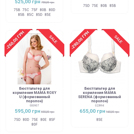
525,00 грн
755,00 грн
75D
75E
80B
85B
75B
75C
75F
80B
80D
85B
85C
85D
85E
-260,00 ГРН
-290,00 ГРН
SALE
SALE
Бюстгальтер для
Бюстгальтер для
кормления MAMA ROXY
кормления MAMA
U (формованный
SERENA (формованный
поролон)
поролон)
000907
023994
595,00 грн
655,00 грн
855,00 грн
945,00 грн
75D
80D
75E
80E
85F
85E
80F