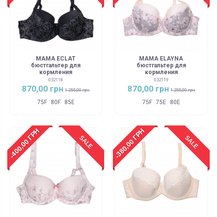
MAMA ECLAT
MAMA ELAYNA
бюстгальтер для
бюстгальтер для
кормления
кормления
032118
032119
870,00 грн
870,00 грн
1 255,00 грн
1 255,00 грн
75F
80F
85E
75F
75E
80E
-400,00 ГРН
-380,00 ГРН
SALE
SALE