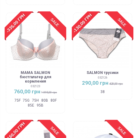
-335,00 ГРН
-130,00 ГРН
SALE
SALE
MAMA SALMON
SALMON трусики
бюстгальтер для
032126
кормления
290,00 грн
420,00 грн
032123
760,00 грн
38
1 095,00 грн
75F
75G
75H
80B
80F
85E
95B
-160,00 ГРН
SALE
SALE