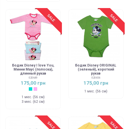
SALE
SALE
Бодик Disney I love You,
Бодик Disney ORIGINAL
Минни Маус (полоска),
(зеленый), короткий
длинный рукав
рукав
020649
020656
175,00 грн
175,00 грн
Ментол
Чайная роза
1 мес. (56 см)
1 мес. (56 см)
3 мес. (62 см)
SALE
SALE