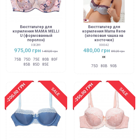
Бюстгальтер для
Бюстгальтер для
кормления MAMA MELLI
кормления Mama Rene
U (формованный
(хлопковая чашка на
поролон)
косточке)
030289
000042
975,00 грн
480,00 грн
1 405,00 грн
690,00 грн
Цвет как на фото
75B
75D
75E
80B
80F
85B
85D
85E
75D
80B
90B
-200,00 ГРН
-355,00 ГРН
SALE
SALE