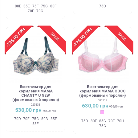
80E
85E
75F
75G
80F
75D
70F
70G
-235,00 ГРН
-275,00 ГРН
SALE
SALE
Бюстгальтер для
Бюстгальтер для
кормления MAMA
кормления MAMA COCO
CHANTY U NEW
(формованный поролон)
(формованный поролон)
001117
630,00 грн
025333
905,00 грн
530,00 грн
765,00 грн
Чайная роза
70D
70E
75G
80B
85E
75D
80E
85B
70F
70H
85F
75G