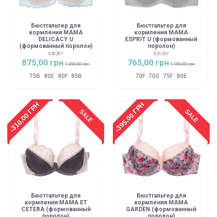
Бюстгальтер для
Бюстгальтер для
кормления MAMA
кормления MAMA
DELICACY U
ESPRIT U (формованный
(формованный поролон)
поролон)
030287
031267
875,00 грн
765,00 грн
1 260,00 грн
1 100,00 грн
75B
80E
80F
85B
70F
70G
75F
80E
-310,00 ГРН
-395,00 ГРН
SALE
SALE
Бюстгальтер для
Бюстгальтер для
кормления MAMA ET
кормления MAMA
CETERA (формованный
GARDEN (формованный
поролон)
поролон)