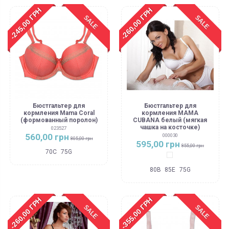
-245,00 ГРН
-260,00 ГРН
SALE
SALE
Бюстгальтер для
Бюстгальтер для
кормления Mama Coral
кормления MAMA
(формованный поролон)
CUBANA белый (мягкая
чашка на косточке)
023527
560,00 грн
000030
805,00 грн
595,00 грн
855,00 грн
70C
75G
Белый
80B
85E
75G
-260,00 ГРН
-355,00 ГРН
SALE
SALE