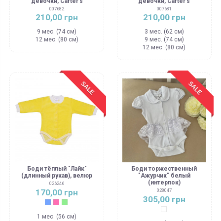
девочки, Carter's
девочки, Carter's
007682
007681
210,00 грн
210,00 грн
9 мес. (74 см)
3 мес. (62 см)
12 мес. (80 см)
9 мес. (74 см)
12 мес. (80 см)
SALE
SALE
Боди тёплый "Лайк"
Боди торжественный
(длинный рукав), велюр
"Ажурчик" белый
(интерлок)
026246
170,00 грн
028047
305,00 грн
Голубой
Розовый
Салатовый
Белый
1 мес. (56 см)