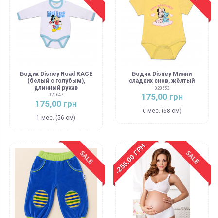
Бодик Disney Road RACE
Бодик Disney Минни
(белый с голубым),
сладких снов, жёлтый
длинный рукав
020653
175,00 грн
020647
175,00 грн
6 мес. (68 см)
1 мес. (56 см)
-255,00 ГРН
SALE
SALE