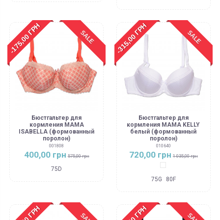
-175,00 ГРН
-315,00 ГРН
SALE
SALE
Бюстгальтер для
Бюстгальтер для
кормления MAMA
кормления MAMA KELLY
ISABELLA (формованный
белый (формованный
поролон)
поролон)
001808
010640
400,00 грн
720,00 грн
575,00 грн
1 035,00 грн
Белый
75D
75G
80F
SALE
SALE