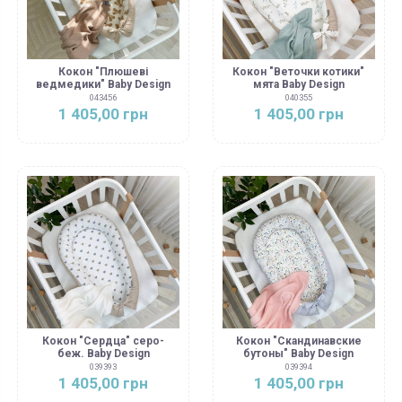
Кокон "Плюшеві
Кокон "Веточки котики"
ведмедики" Baby Design
мята Baby Design
043456
040355
1 405,00 грн
1 405,00 грн
Кокон "Сердца" серо-
Кокон "Скандинавские
беж. Baby Design
бутоны" Baby Design
039393
039394
1 405,00 грн
1 405,00 грн