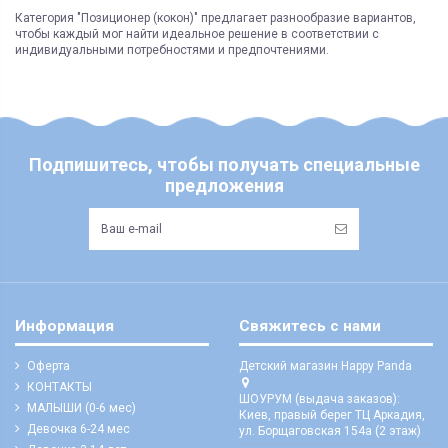
Категория "Позиционер (кокон)" предлагает разнообразие вариантов,
чтобы каждый мог найти идеальное решение в соответствии с
индивидуальными потребностями и предпочтениями.
Подпишитесь, чтобы получать специальные
предложения
Информация
Свяжитесь с нами
Оферта
Детский магазин Happy Panda
КОНТАКТЫ
ШОУРУМ (выдача заказов):
МАЛЫШИ (0-6 мес)
Киев, правый берег ТЦ Аркадия,
Девочка 6-24 мес
ул. Борщаговская 154а (2 этаж)