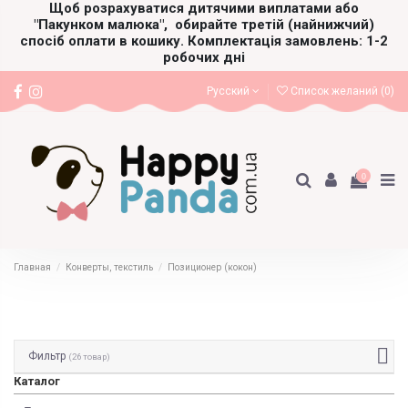
Щоб розрахуватися дитячими виплатами або
"Пакунком малюка",
обирайте третій (найнижчий)
спосіб оплати в кошику. Комплектація замовлень: 1-2
робочих дні
Русский
Список желаний (
0
)
0
Главная
Конверты, текстиль
Позиционер (кокон)
Фильтр
(26 товар)
Каталог