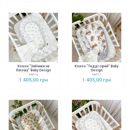
Кокон "Зайчики на
Кокон "Тедді сірий" Baby
білому" Baby Design
Design
044116
044117
1 405,00 грн
1 405,00 грн