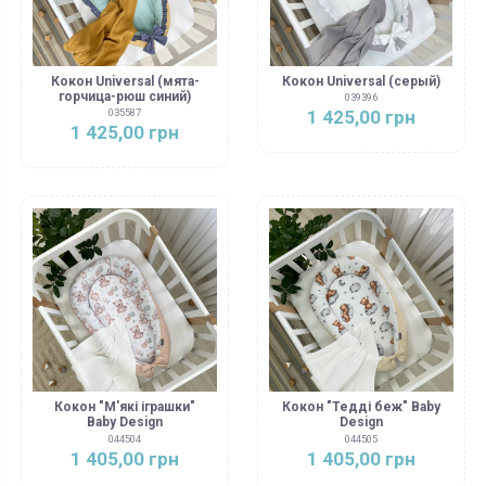
Кокон Universal (мята-
Кокон Universal (серый)
горчица-рюш синий)
039396
1 425,00 грн
035587
1 425,00 грн
Кокон "М'які іграшки"
Кокон "Тедді беж" Baby
Baby Design
Design
044504
044505
1 405,00 грн
1 405,00 грн