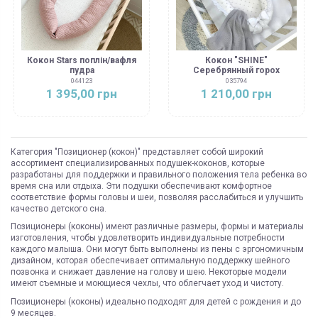
Кокон Stars поплін/вафля
Кокон "SHINE"
пудра
Серебрянный горох
044123
035794
1 395,00 грн
1 210,00 грн
Категория "Позиционер (кокон)" представляет собой широкий
ассортимент специализированных подушек-коконов, которые
разработаны для поддержки и правильного положения тела ребенка во
время сна или отдыха. Эти подушки обеспечивают комфортное
соответствие формы головы и шеи, позволяя расслабиться и улучшить
качество детского сна.
Позиционеры (коконы) имеют различные размеры, формы и материалы
изготовления, чтобы удовлетворить индивидуальные потребности
каждого малыша. Они могут быть выполнены из пены с эргономичным
дизайном, которая обеспечивает оптимальную поддержку шейного
позвонка и снижает давление на голову и шею. Некоторые модели
имеют съемные и моющиеся чехлы, что облегчает уход и чистоту.
Позиционеры (коконы) идеально подходят для детей с рождения и до
9 месяцев.