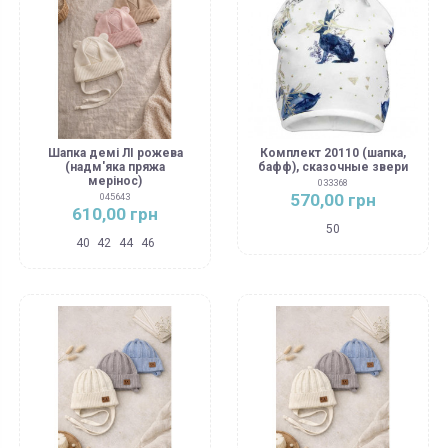
Шапка демі ЛІ рожева
Комплект 20110 (шапка,
(надм'яка пряжа
бафф), сказочные звери
мерінос)
033368
570,00 грн
045643
610,00 грн
50
40
42
44
46