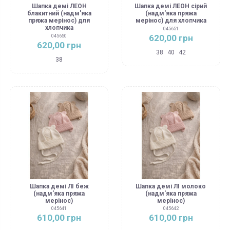
Шапка демі ЛЕОН
Шапка демі ЛЕОН сірий
блакитний (надм'яка
(надм'яка пряжа
пряжа мерінос) для
мерінос) для хлопчика
хлопчика
045651
620,00 грн
045650
620,00 грн
38
40
42
38
Шапка демі ЛІ беж
Шапка демі ЛІ молоко
(надм'яка пряжа
(надм'яка пряжа
мерінос)
мерінос)
045641
045642
610,00 грн
610,00 грн