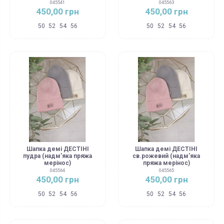
045541
045563
450,00 грн
450,00 грн
50
52
54
56
50
52
54
56
Шапка демі ДЕСТІНІ
Шапка демі ДЕСТІНІ
пудра (надм'яка пряжа
св.рожевий (надм'яка
мерінос)
пряжа мерінос)
045564
045565
450,00 грн
450,00 грн
50
52
54
56
50
52
54
56