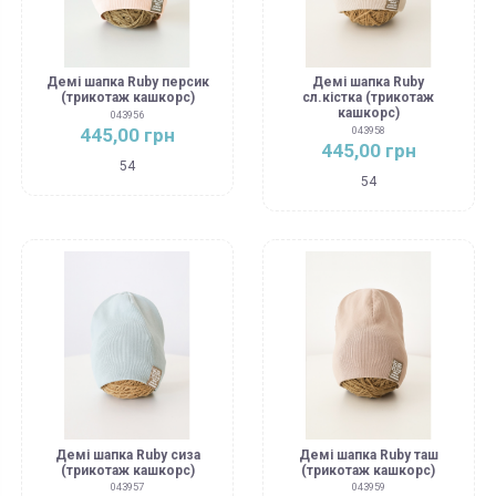
Демі шапка Ruby персик
Демі шапка Ruby
(трикотаж кашкорс)
сл.кістка (трикотаж
кашкорс)
043956
445,00 грн
043958
445,00 грн
54
54
Демі шапка Ruby сиза
Демі шапка Ruby таш
(трикотаж кашкорс)
(трикотаж кашкорс)
043957
043959