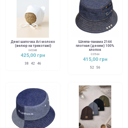
Демі шапочка Ari молоко
Шляпа-панама 2144
(велюр на трикотажі)
плотная (деним) 100%
хлопок
045348
425,00 грн
037044
415,00 грн
38
42
46
52
56