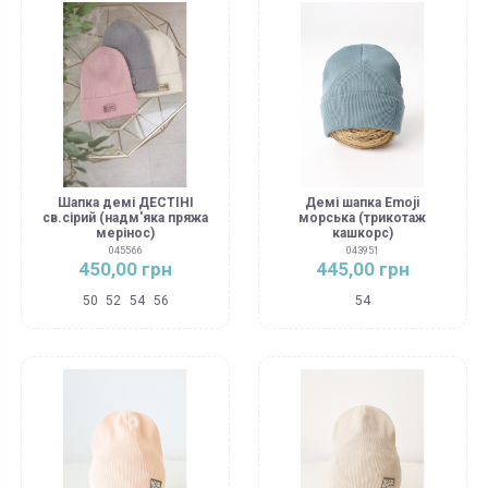
Шапка демі ДЕСТІНІ
Демі шапка Emoji
св.сірий (надм'яка пряжа
морська (трикотаж
мерінос)
кашкорс)
045566
043951
450,00 грн
445,00 грн
50
52
54
56
54