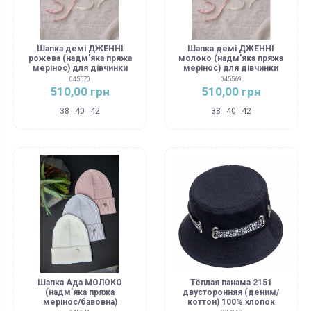
Шапка демі ДЖЕННІ
Шапка демі ДЖЕННІ
рожева (надм'яка пряжа
молоко (надм'яка пряжа
мерінос) для дівчинки
мерінос) для дівчинки
045570
045569
510,00 грн
510,00 грн
38
40
42
38
40
42
Шапка Ада МОЛОКО
Тёплая панама 2151
(надм'яка пряжа
двусторонняя (деним/
мерінос/бавовна)
коттон) 100% хлопок