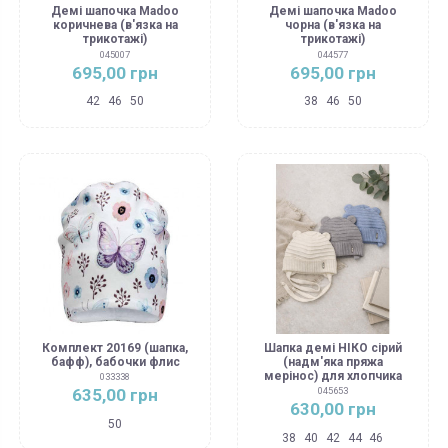
Демі шапочка Madoo
Демі шапочка Madoo
коричнева (в'язка на
чорна (в'язка на
трикотажі)
трикотажі)
045007
044577
695,00 грн
695,00 грн
42
46
50
38
46
50
Комплект 20169 (шапка,
Шапка демі НІКО сірий
бафф), бабочки флис
(надм'яка пряжа
мерінос) для хлопчика
033338
635,00 грн
045653
630,00 грн
50
38
40
42
44
46