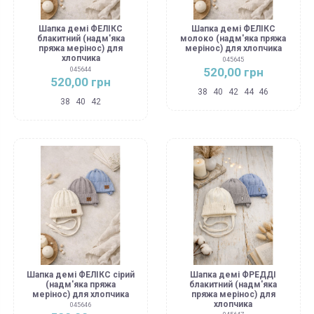
Шапка демі ФЕЛІКС
Шапка демі ФЕЛІКС
блакитний (надм'яка
молоко (надм'яка пряжа
пряжа мерінос) для
мерінос) для хлопчика
хлопчика
045645
520,00 грн
045644
520,00 грн
38
40
42
44
46
38
40
42
Шапка демі ФЕЛІКС сірий
Шапка демі ФРЕДДІ
(надм'яка пряжа
блакитний (надм'яка
мерінос) для хлопчика
пряжа мерінос) для
хлопчика
045646