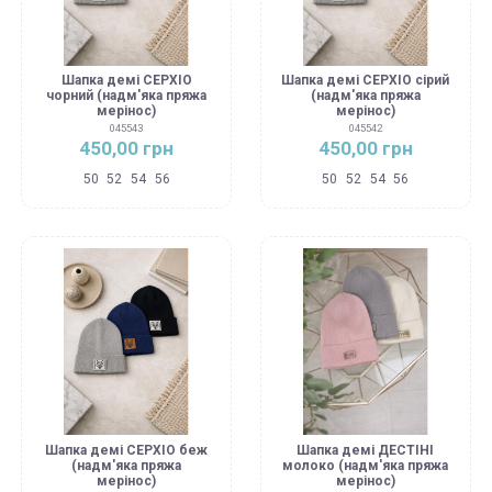
Шапка демі СЕРХІО
Шапка демі СЕРХІО сірий
чорний (надм'яка пряжа
(надм'яка пряжа
мерінос)
мерінос)
045543
045542
450,00 грн
450,00 грн
50
52
54
56
50
52
54
56
Шапка демі СЕРХІО беж
Шапка демі ДЕСТІНІ
(надм'яка пряжа
молоко (надм'яка пряжа
мерінос)
мерінос)