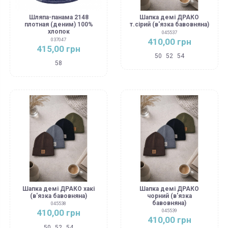
Шляпа-панама 2148
Шапка демі ДРАКО
плотная (деним) 100%
т.сірий (в'язка бавовняна)
хлопок
045537
410,00 грн
037047
415,00 грн
50
52
54
58
Шапка демі ДРАКО хакі
Шапка демі ДРАКО
(в'язка бавовняна)
чорний (в'язка
бавовняна)
045538
410,00 грн
045539
410,00 грн
50
52
54