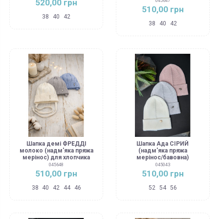
520,00 грн
045647
510,00 грн
38
40
42
38
40
42
Шапка демі ФРЕДДІ
Шапка Ада СІРИЙ
молоко (надм'яка пряжа
(надм'яка пряжа
мерінос) для хлопчика
мерінос/бавовна)
045648
045043
510,00 грн
510,00 грн
38
40
42
44
46
52
54
56