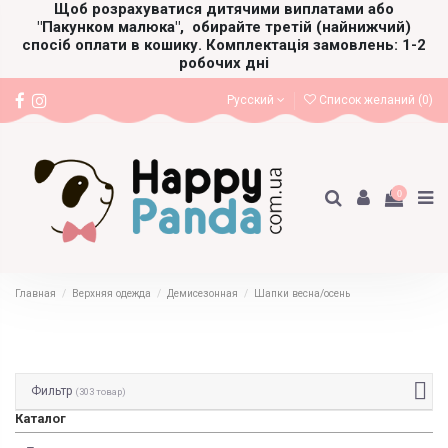
Щоб розрахуватися дитячими виплатами або
"Пакунком малюка",
обирайте третій (найнижчий)
спосіб оплати в кошику. Комплектація замовлень: 1-2
робочих дні
Русский
Список желаний (
0
)
0
Главная
Верхняя одежда
Демисезонная
Шапки весна/осень
Фильтр
(303 товар)
Каталог