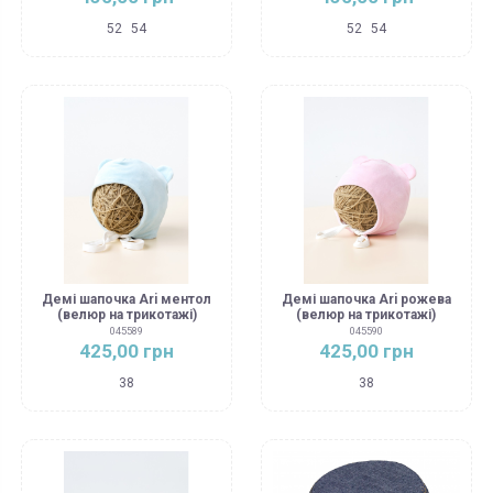
52
54
52
54
Демі шапочка Ari ментол
Демі шапочка Ari рожева
(велюр на трикотажі)
(велюр на трикотажі)
045589
045590
425,00 грн
425,00 грн
38
38