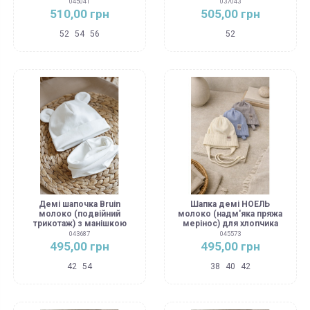
045041
037043
510,00 грн
505,00 грн
52
54
56
52
Демі шапочка Bruіn
Шапка демі НОЕЛЬ
молоко (подвійний
молоко (надм'яка пряжа
трикотаж) з манішкою
мерінос) для хлопчика
043687
045573
495,00 грн
495,00 грн
42
54
38
40
42