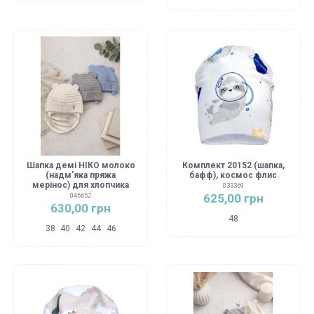
Шапка демі НІКО молоко
Комплект 20152 (шапка,
(надм'яка пряжа
бафф), космос флис
мерінос) для хлопчика
033369
625,00 грн
045652
630,00 грн
48
38
40
42
44
46