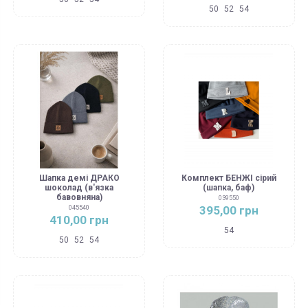
50
52
54
Шапка демі ДРАКО
Комплект БЕНЖІ сірий
шоколад (в'язка
(шапка, баф)
бавовняна)
039550
395,00 грн
045540
410,00 грн
54
50
52
54