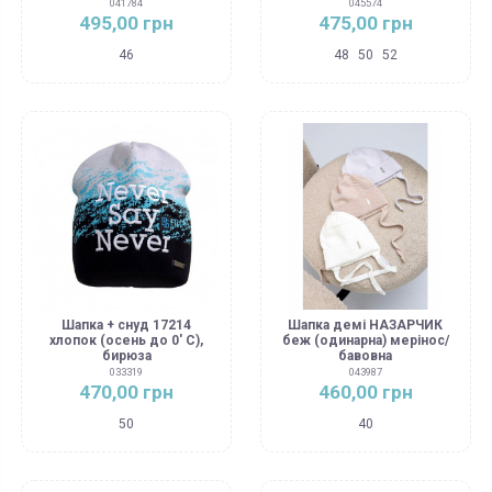
041784
045574
495,00 грн
475,00 грн
46
48
50
52
Шапка + снуд 17214
Шапка демі НАЗАРЧИК
хлопок (осень до 0' С),
беж (одинарна) мерінос/
бирюза
бавовна
033319
043987
470,00 грн
460,00 грн
50
40