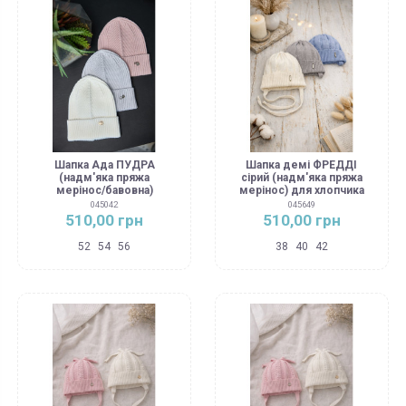
Шапка Ада ПУДРА
Шапка демі ФРЕДДІ
(надм'яка пряжа
сірий (надм'яка пряжа
мерінос/бавовна)
мерінос) для хлопчика
045042
045649
510,00 грн
510,00 грн
52
54
56
38
40
42