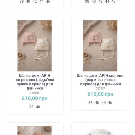
38
40
42
44
46
38
40
42
44
46
Шапка демі АРІН
Шапка демі АРІН молоко
св.рожева (надм'яка
(надм'яка пряжа
пряжа мерінос) для
мерінос) для дівчинки
дівчинки
045567
610,00 грн
045568
610,00 грн
38
40
44
46
38
40