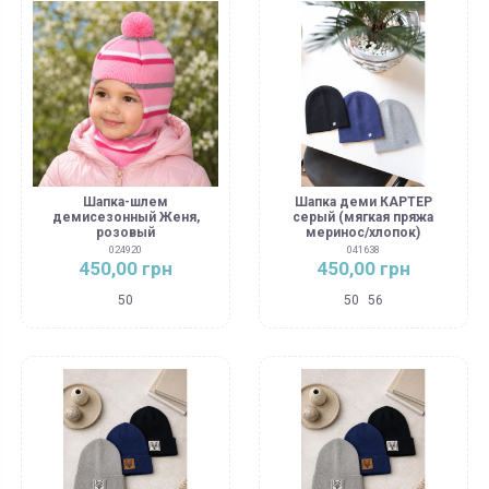
Шапка-шлем
Шапка деми КАРТЕР
демисезонный Женя,
серый (мягкая пряжа
розовый
меринос/хлопок)
024920
041638
450,00 грн
450,00 грн
50
50
56