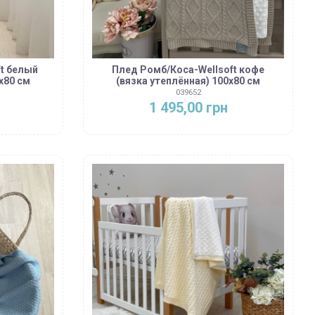
t белый
Плед Ромб/Коса-Wellsoft кофе
х80 см
(вязка утеплённая) 100х80 см
039652
1 495,00 грн