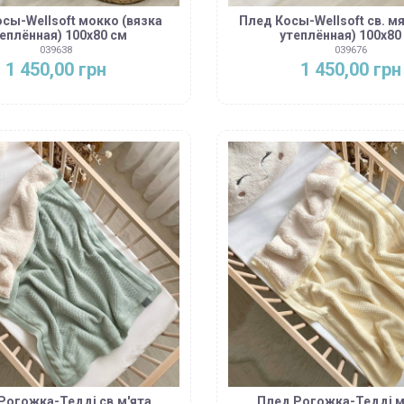
сы-Wellsoft мокко (вязка
Плед Косы-Wellsoft св. мя
еплённая) 100х80 см
утеплённая) 100х80
039638
039676
1 450,00 грн
1 450,00 грн
Рогожка-Тедді св.м'ята
Плед Рогожка-Тедді 