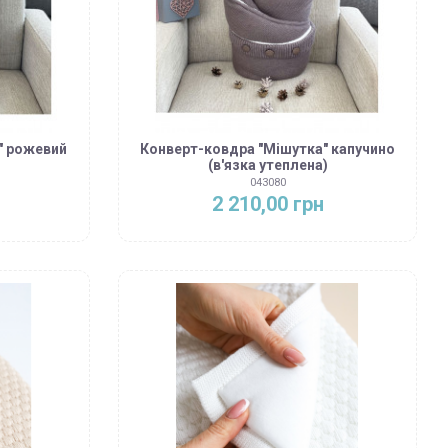
" рожевий
Конверт-ковдра "Мішутка" капучино
)
(в'язка утеплена)
043080
2 210,00 грн