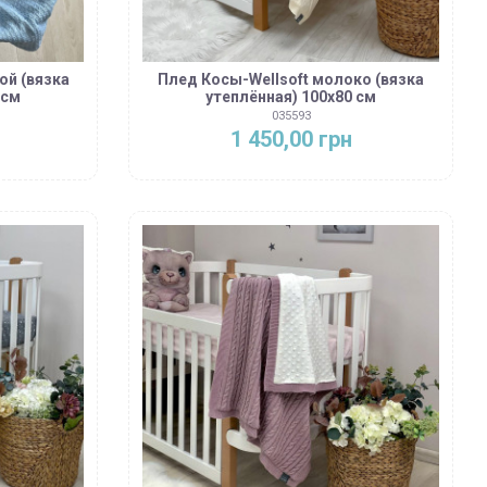
ой (вязка
Плед Косы-Wellsoft молоко (вязка
 см
утеплённая) 100х80 см
035593
1 450,00 грн