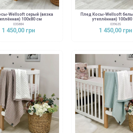
сы-Wellsoft серый (вязка
Плед Косы-Wellsoft белы
еплённая) 100х80 см
утеплённая) 100х80
035884
039635
1 450,00 грн
1 450,00 грн