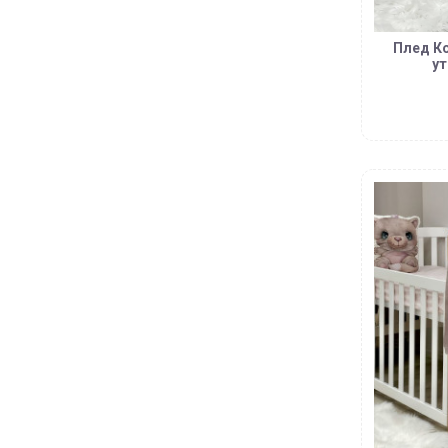
Плед Ко
ут