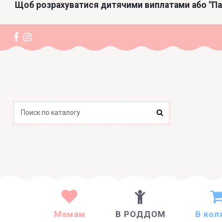
Щоб розрахуватися дитячими виплатами або "П
Мамам
В РОДДОМ
В кол