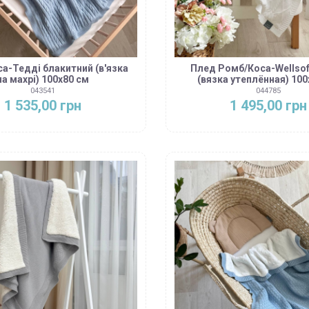
а-Тедді блакитний (в'язка
Плед Ромб/Коса-Wellsof
на махрі) 100х80 см
(вязка утеплённая) 100
043541
044785
1 535,00 грн
1 495,00 грн