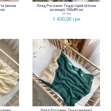
та (вязка
Плед Рогожка-Тедді сірий (в'язка
 см
на махрі) 100х80 см
041384
1 430,00 грн
молоко
Плед Рогожка-Тедді малахіт