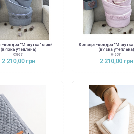
т-ковдра "Мішутка" сірий
Конверт-ковдра "Мішутка
(в'язка утеплена)
(в'язка утеплена
039531
043081
2 210,00 грн
2 210,00 грн