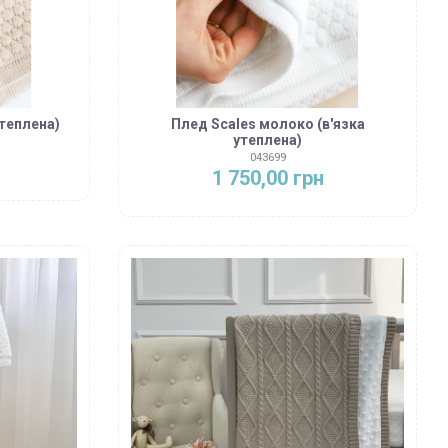
утеплена)
Плед Scales молоко (в'язка
утеплена)
043699
1 750,00 грн