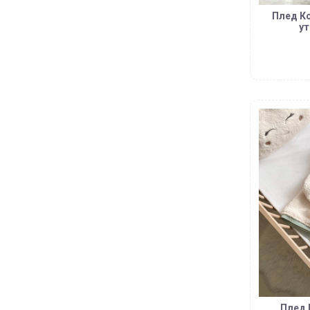
Плед Ко
ут
Плед 