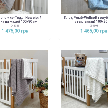
огожка-Тедді New сірий
Плед Ромб-Wellsoft голуб
зка на махрі) 100х80 см
утеплённая) 100х80
045023
035603
1 475,00 грн
1 465,00 грн