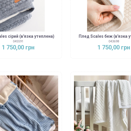
les сірий (в'язка утеплена)
Плед Scales беж (в'язка 
045591
043698
1 750,00 грн
1 750,00 грн