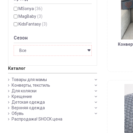
MSonya
(36)
MagBaby
(3)
KidsFantasy
(3)
Сезон
Конвер
Каталог
Товары для мамы
Конверты, текстиль
Для коляски
Крещение
Детская одежда
Верхняя одежда
Обувь
Распродажа! SHOCK цена