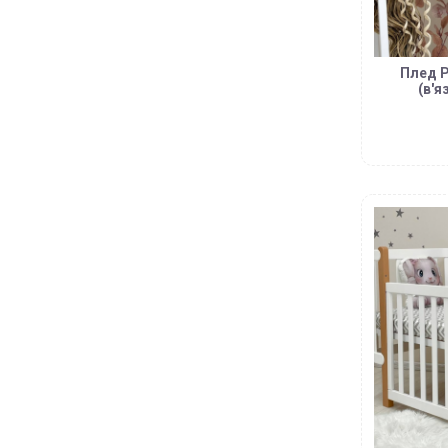
Плед Р
(в'я