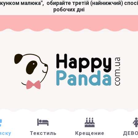
акунком малюка",
обирайте третій (найнижчий) спос
робочих дні
яску
Текстиль
Крещение
ДЕВ