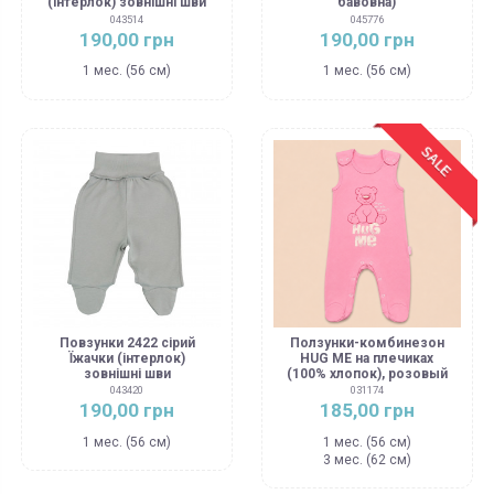
(інтерлок) зовнішні шви
бавовна)
043514
045776
190,00 грн
190,00 грн
1 мес. (56 см)
1 мес. (56 см)
SALE
Повзунки 2422 сірий
Ползунки-комбинезон
Їжачки (інтерлок)
HUG ME на плечиках
зовнішні шви
(100% хлопок), розовый
043420
031174
190,00 грн
185,00 грн
1 мес. (56 см)
1 мес. (56 см)
3 мес. (62 см)