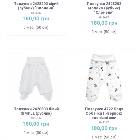
Повзунки 2428203 сірий
Повзунки 2428203
(рубчик) "Слоненя"
молоко (рубчик)
"Слоненя"
043676
180,00 грн
043675
180,00 грн
0 мес. (50 см)
0 мес. (50 см)
Повзунки 2420803 білий
Повзунки 4722 Dogs
SIMPLE (рубчик)
Собачки (інтерлок)
зовнішні шви
043736
180,00 грн
044177
180,00 грн
0 мес. (50 см)
1 мес. (56 см)