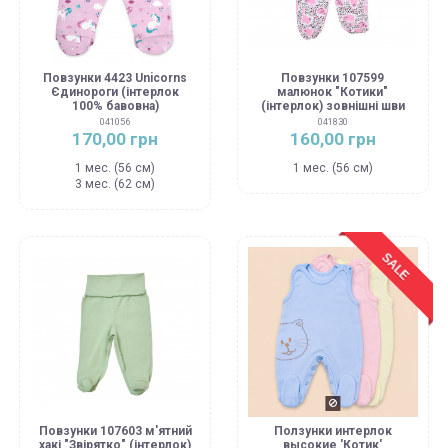
Повзунки 4423 Unicorns
Повзунки 107599
Єдинороги (інтерлок
малюнок "Котики"
100% бавовна)
(інтерлок) зовнішні шви
041056
041830
170,00 грн
160,00 грн
1 мес. (56 см)
1 мес. (56 см)
3 мес. (62 см)
SALE
Повзунки 107603 м'ятний
Ползунки интерлок
хакі "Звірятко" (інтерлок)
высокие 'Котик'