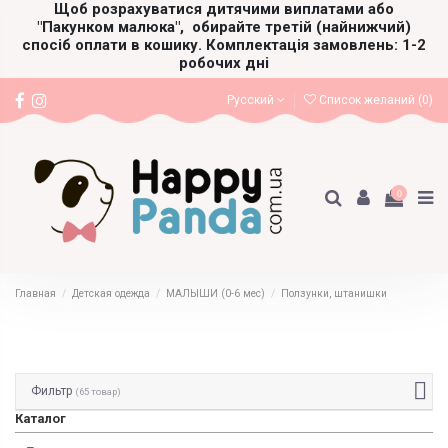
Щоб розрахуватися дитячими виплатами або
"Пакунком малюка",
обирайте третій (найнижчий)
спосіб оплати в кошику. Комплектація замовлень: 1-2
робочих дні
Русский
Список желаний (
0
)
0
Главная
Детская одежда
МАЛЫШИ (0-6 мес)
Ползунки, штанишки
Фильтр
(65 товар)
Каталог