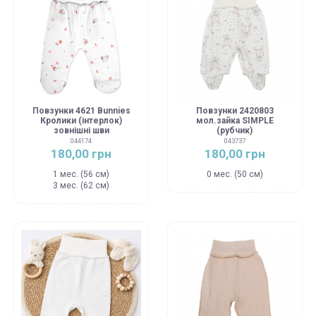
Повзунки 4621 Bunnies
Повзунки 2420803
Кролики (інтерлок)
мол.зайка SIMPLE
зовнішні шви
(рубчик)
044174
043737
180,00 грн
180,00 грн
1 мес. (56 см)
0 мес. (50 см)
3 мес. (62 см)