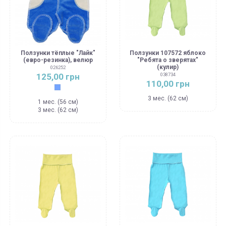
Ползунки тёплые "Лайк"
Ползунки 107572 яблоко
(евро-резинка), велюр
"Ребята о зверятах"
(кулир)
026252
125,00 грн
038734
110,00 грн
Голубой
3 мес. (62 см)
1 мес. (56 см)
3 мес. (62 см)