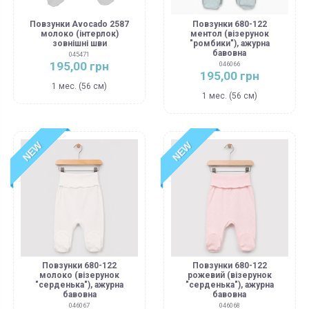
Повзунки Avocado 2587
Повзунки 680-122
молоко (інтерлок)
ментол (візерунок
зовнішні шви
"ромбики"), ажурна
бавовна
045471
195,00 грн
046066
195,00 грн
1 мес. (56 см)
1 мес. (56 см)
NEW
NEW
Повзунки 680-122
Повзунки 680-122
молоко (візерунок
рожевий (візерунок
"серденька"), ажурна
"серденька"), ажурна
бавовна
бавовна
046067
046068