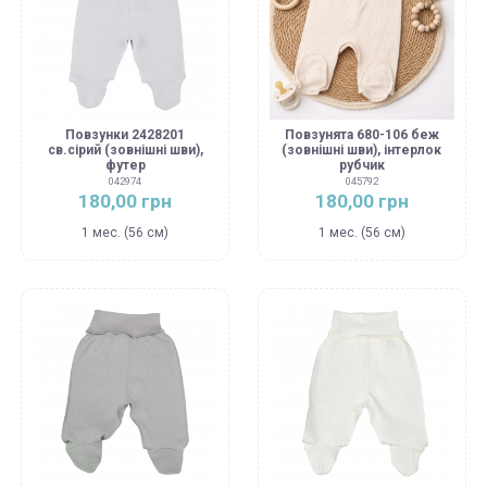
Повзунки 2428201
Повзунята 680-106 беж
св.сірий (зовнішні шви),
(зовнішні шви), інтерлок
футер
рубчик
042974
045792
180,00 грн
180,00 грн
1 мес. (56 см)
1 мес. (56 см)