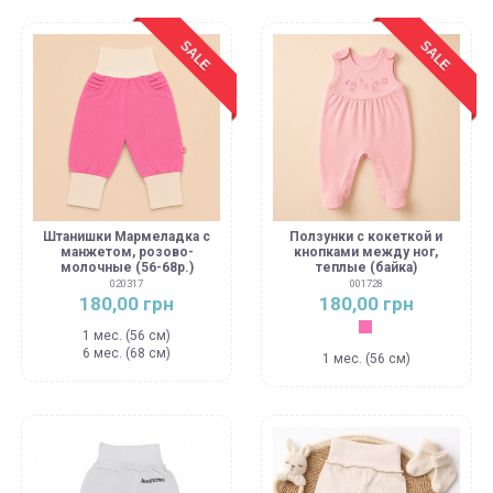
SALE
SALE
Штанишки Мармеладка с
Ползунки с кокеткой и
манжетом, розово-
кнопками между ног,
молочные (56-68р.)
теплые (байка)
020317
001728
180,00 грн
180,00 грн
Розовый
1 мес. (56 см)
6 мес. (68 см)
1 мес. (56 см)