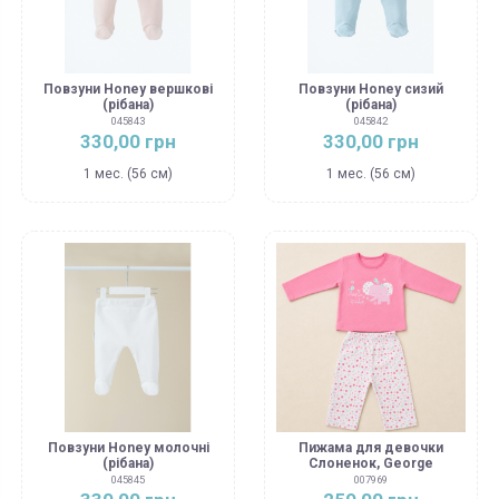
Повзуни Honey вершкові
Повзуни Honey cизий
(рібана)
(рібана)
045843
045842
330,00 грн
330,00 грн
1 мес. (56 см)
1 мес. (56 см)
Повзуни Honey молочні
Пижама для девочки
(рібана)
Слоненок, George
045845
007969