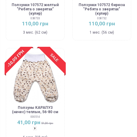
Ползунки 107572 желтый
Ползунки 107572 бирюза
"Ребята о зверятах"
"Ребята о зверятах"
(кулир)
(кулир)
038733
038732
110,00 грн
110,00 грн
3 мес. (62 см)
1 мес. (56 см)
-10,00 ГРН
SALE
Ползуны КАРАПУЗ
(начес) теплые, 56-80 см
000514
41,00 грн
51,00 грн
Разноцвет унисекс