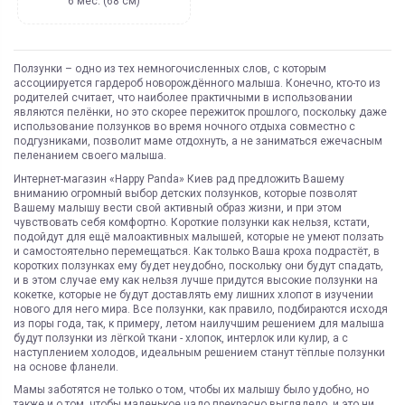
6 мес. (68 см)
Ползунки – одно из тех немногочисленных слов, с которым
ассоциируется гардероб новорождённого малыша. Конечно, кто-то из
родителей считает, что наиболее практичными в использовании
являются пелёнки, но это скорее пережиток прошлого, поскольку даже
использование ползунков во время ночного отдыха совместно с
подгузниками, позволит маме отдохнуть, а не заниматься ежечасным
пеленанием своего малыша.
Интернет-магазин «
Happy
Panda
» Киев рад предложить Вашему
вниманию огромный выбор детских ползунков, которые позволят
Вашему малышу вести свой активный образ жизни, и при этом
чувствовать себя комфортно. Короткие ползунки как нельзя, кстати,
подойдут для ещё малоактивных малышей, которые не умеют ползать
и самостоятельно перемещаться. Как только Ваша кроха подрастёт, в
коротких ползунках ему будет неудобно, поскольку они будут спадать,
и в этом случае ему как нельзя лучше придутся высокие ползунки на
кокетке, которые не будут доставлять ему лишних хлопот в изучении
нового для него мира. Все ползунки, как правило, подбираются исходя
из поры года, так, к примеру, летом наилучшим решением для малыша
будут ползунки из лёгкой ткани - хлопок, интерлок или кулир, а с
наступлением холодов, идеальным решением станут тёплые ползунки
на основе фланели.
Мамы заботятся не только о том, чтобы их малышу было удобно, но
также и о том, чтобы маленькое чадо прекрасно выглядело, и это ни