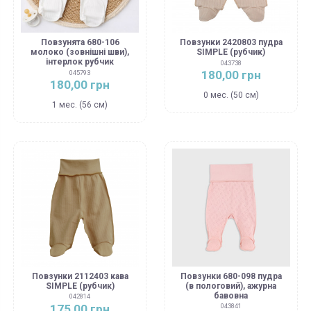
Повзунята 680-106
Повзунки 2420803 пудра
молоко (зовнішні шви),
SIMPLE (рубчик)
інтерлок рубчик
043738
180,00 грн
045793
180,00 грн
0 мес. (50 см)
1 мес. (56 см)
Повзунки 2112403 кава
Повзунки 680-098 пудра
SIMPLE (рубчик)
(в пологовий), ажурна
бавовна
042814
175,00 грн
043841