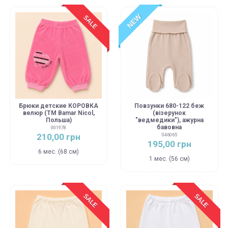
NEW
SALE
Брюки детские КОРОВКА
Повзунки 680-122 беж
велюр (ТМ Bamar Nicol,
(візерунок
Польша)
"ведмедики"), ажурна
бавовна
001978
210,00 грн
046065
195,00 грн
6 мес. (68 см)
1 мес. (56 см)
SALE
SALE