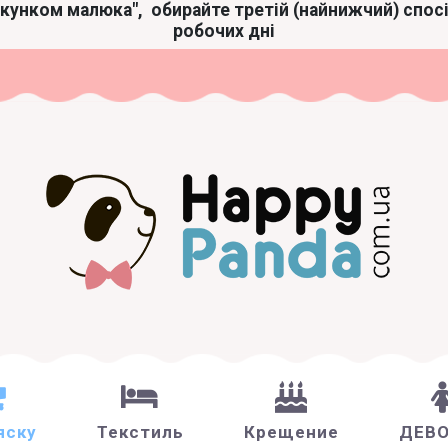
акунком малюка",
обирайте третій (найнижчий) спос
робочих дні
яску
Текстиль
Крещение
ДЕВ