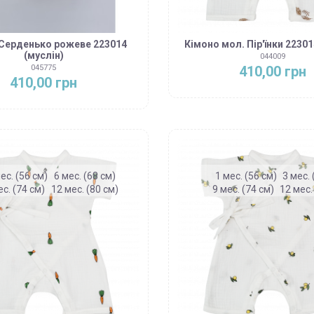
Серденько рожеве 223014
Кімоно мол. Пір'їнки 22301
(муслін)
044009
410,00 грн
045775
410,00 грн
ес. (56 см)
6 мес. (68 см)
1 мес. (56 см)
3 мес. 
ес. (74 см)
12 мес. (80 см)
9 мес. (74 см)
12 мес.