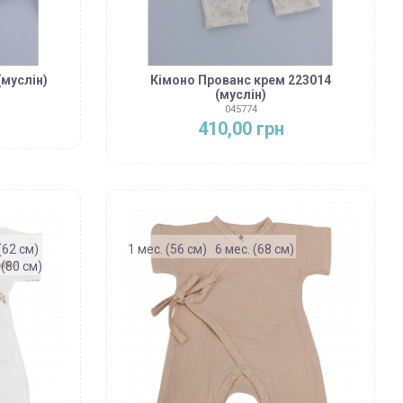
(муслін)
Кімоно Прованс крем 223014
(муслін)
045774
410,00 грн
(62 см)
1 мес. (56 см)
6 мес. (68 см)
 (80 см)