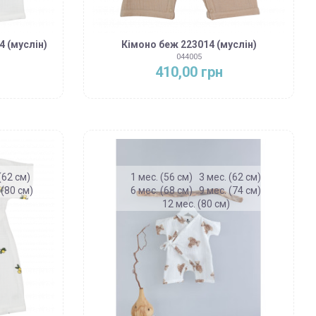
4 (муслін)
Кімоно беж 223014 (муслін)
044005
410,00 грн
(62 см)
1 мес. (56 см)
3 мес. (62 см)
 (80 см)
6 мес. (68 см)
9 мес. (74 см)
12 мес. (80 см)