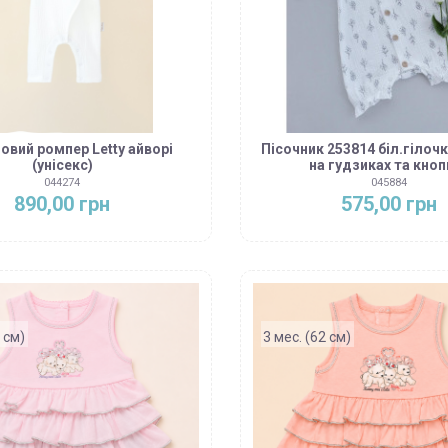
овий ромпер Letty айворі
Пісочник 253814 біл.гілочк
(унісекс)
на гудзиках та кноп
044274
045884
890,00 грн
575,00 грн
 см)
3 мес. (62 см)