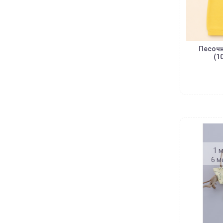
Песочн
(1
1 м
6 м