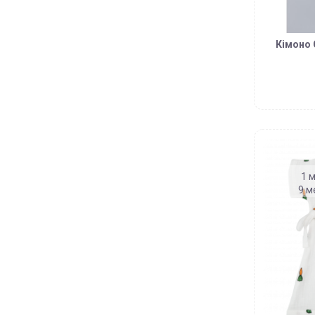
Кімоно 
1 м
9 м