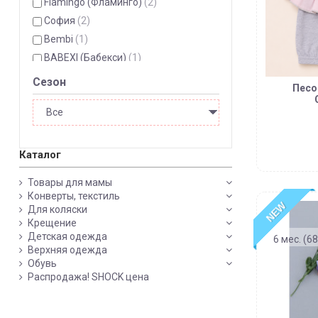
Flamingo (Фламинго)
(2)
София
(2)
Bembi
(1)
BABEXI (Бабекси)
(1)
Сезон
Песо
Каталог
Товары для мамы
Конверты, текстиль
NEW
Для коляски
Крещение
Детская одежда
6 мес. (68
Верхняя одежда
Обувь
Распродажа! SHOCK цена