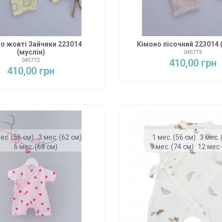
о жовті Зайчики 223014
Кімоно пісочний 223014 
(муслін)
045773
410,00 грн
045772
410,00 грн
ес. (56 см)
3 мес. (62 см)
1 мес. (56 см)
3 мес. 
6 мес. (68 см)
9 мес. (74 см)
12 мес.