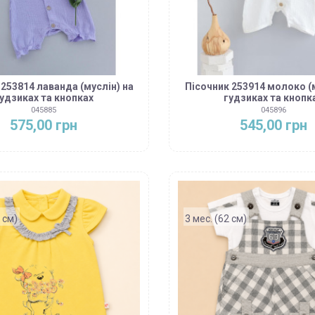
 253814 лаванда (муслін) на
Пісочник 253914 молоко (
удзиках та кнопках
гудзиках та кнопк
045885
045896
575,00 грн
545,00 грн
 см)
3 мес. (62 см)