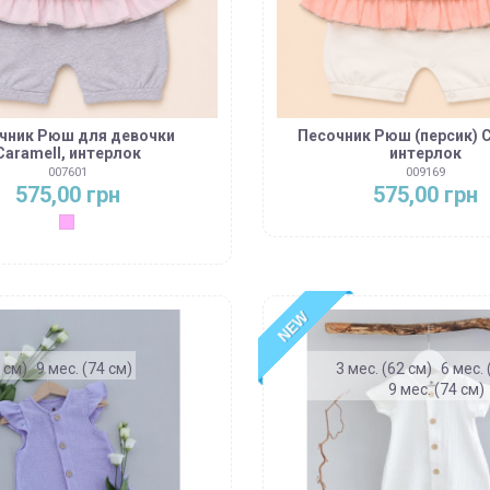
чник Рюш для девочки
Песочник Рюш (персик) C
Caramell, интерлок
интерлок
007601
009169
575,00 грн
575,00 грн
Чайная роза
NEW
 см)
9 мес. (74 см)
3 мес. (62 см)
6 мес. 
9 мес. (74 см)