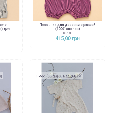
amell
Песочник для девочки с рюшей
а) для
(100% хлопок)
й
007633
415,00 грн
м)
1 мес. (56 см)
6 мес. (68 см)