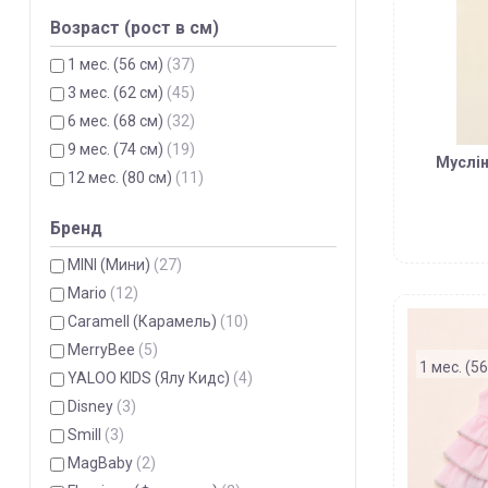
Возраст (рост в см)
1 мес. (56 см)
(37)
3 мес. (62 см)
(45)
6 мес. (68 см)
(32)
9 мес. (74 см)
(19)
Муслін
12 мес. (80 см)
(11)
Бренд
MINI (Мини)
(27)
Mario
(12)
Caramell (Карамель)
(10)
MerryBee
(5)
1 мес. (56
YALOO KIDS (Ялу Кидс)
(4)
Disney
(3)
Smill
(3)
MagBaby
(2)