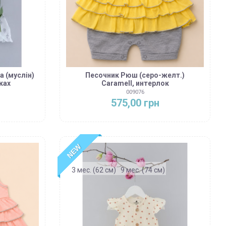
а (муслін)
Песочник Рюш (серо-желт.)
ках
Caramell, интерлок
009076
575,00 грн
NEW
3 мес. (62 см)
9 мес. (74 см)