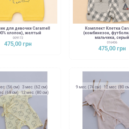
ик для девочки Caramell
Комплект Клетка Car
00% хлопок), желтый
(комбинезон, футболк
мальчика, серы
009172
475,00 грн
016406
475,00 грн
ес. (56 см)
3 мес. (62 см)
9 мес. (74 см)
12 мес. (80 с
ес. (68 см)
12 мес. (80 см)