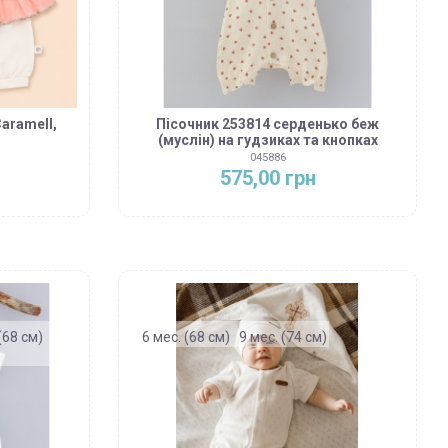
aramell,
Пісочник 253814 серденько беж
(муслін) на гудзиках та кнопках
045886
575,00 грн
(68 см)
6 мес. (68 см)
9 мес. (74 см)