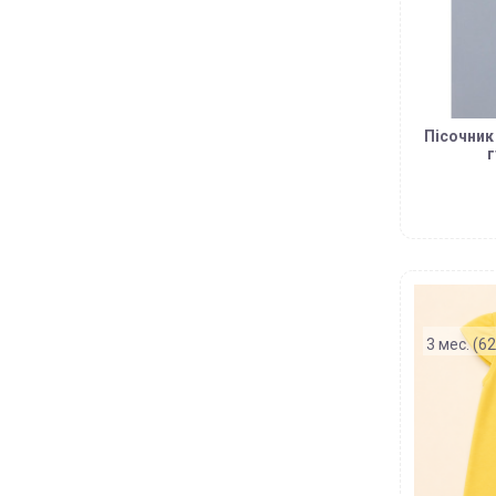
Пісочник
г
3 мес. (62