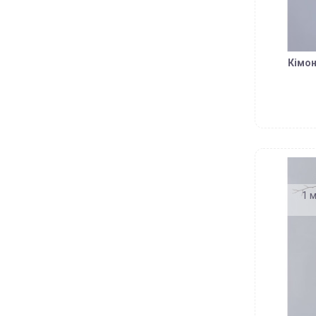
Кімон
1 м