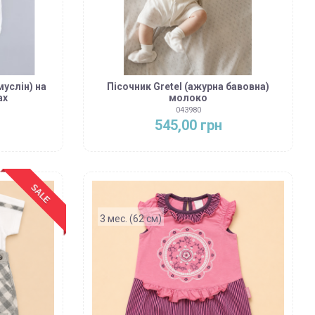
муслін) на
Пісочник Gretel (ажурна бавовна)
ах
молоко
043980
545,00 грн
SALE
3 мес. (62 см)