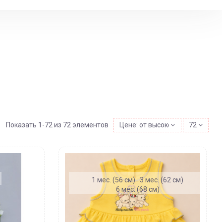
Показать 1-72 из 72 элементов
Цене: от высокой к низкой
72
)
1 мес. (56 см)
3 мес. (62 см)
6 мес. (68 см)