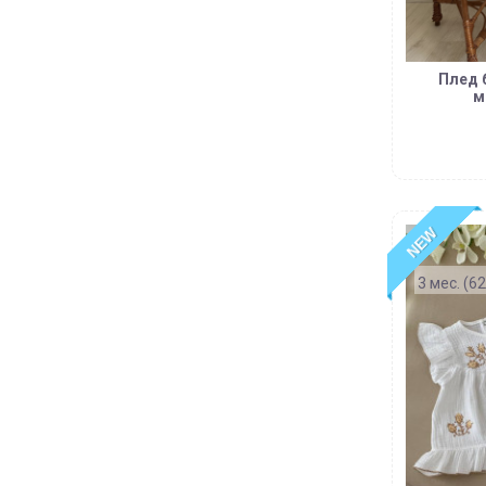
Плед 
м
NEW
3 мес. (62