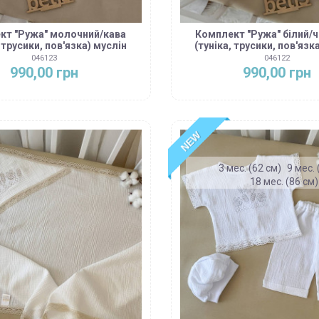
кт "Ружа" молочний/кава
Комплект "Ружа" білий/
, трусики, пов'язка) муслін
(туніка, трусики, пов'язк
046123
046122
990,00 грн
990,00 грн
NEW
3 мес. (62 см)
9 мес. 
18 мес. (86 см)