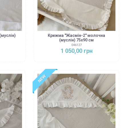
(муслін)
Крижма "Жасмін-2" молочна
(муслін) 75х90 см
046127
1 050,00 грн
NEW