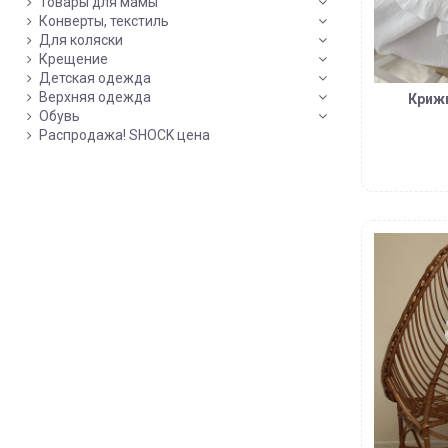
Товары для мамы
Конверты, текстиль
Для коляски
Крещение
Детская одежда
Верхняя одежда
Крижм
Обувь
Распродажа! SHOCK цена