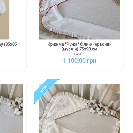
y (85х85
Крижма "Ружа" білий/червоний
(муслін) 75х90 см
046131
1 100,00 грн
NEW