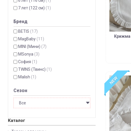
6 лет (116 см)
(1)
7 лет (122 см)
(1)
Бренд
BETIS
(17)
Крижма 
MagBaby
(11)
MINI (Мини)
(7)
MSonya
(3)
София
(1)
TWINS (Твинс)
(1)
Malish
(1)
NEW
Сезон
Каталог