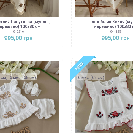
білий Павутинка (муслін,
Плед білий Хвиля (му
ереживо) 100х80 см
мереживо) 100х80 
042216
044125
995,00 грн
995,00 грн
NEW
 см)
6 мес. (68 см)
6 мес. (68 см)