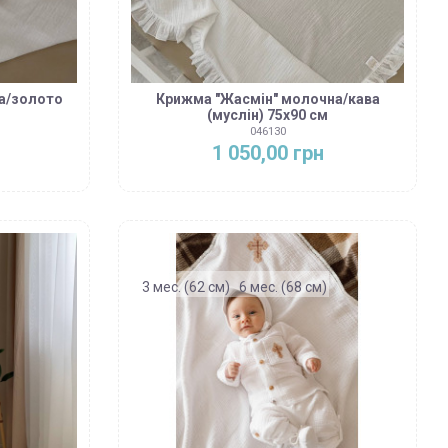
а/золото
Крижма "Жасмін" молочна/кава
м
(муслін) 75х90 см
046130
1 050,00 грн
3 мес. (62 см)
6 мес. (68 см)