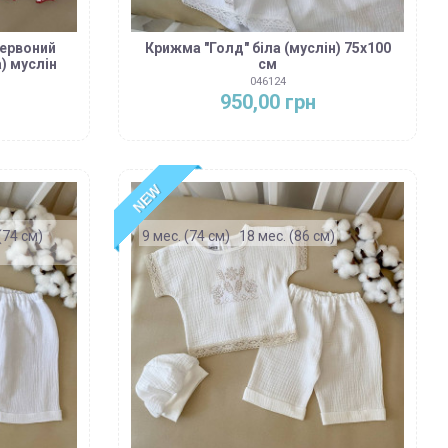
червоний
Крижма "Голд" біла (муслін) 75х100
а) муслін
см
046124
950,00 грн
NEW
(74 см)
9 мес. (74 см)
18 мес. (86 см)