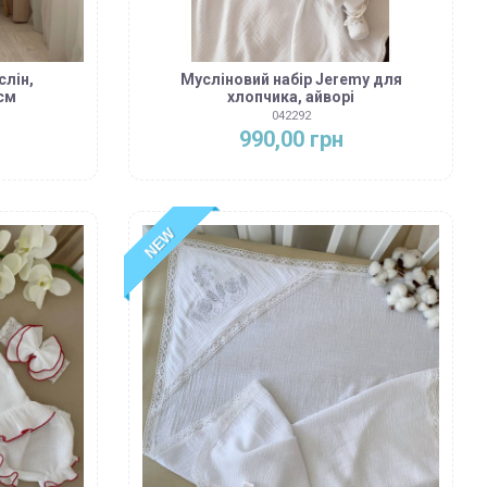
слін,
Мусліновий набір Jeremy для
см
хлопчика, айворі
042292
990,00 грн
NEW