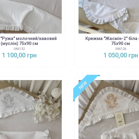
"Ружа" молочний/кавовий
Крижма "Жасмін-2" біла 
(муслін) 75х90 см
75х90 см
046132
046126
1 100,00 грн
1 050,00 грн
NEW