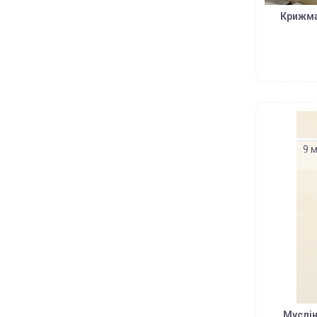
Крижма
9 м
Муслін