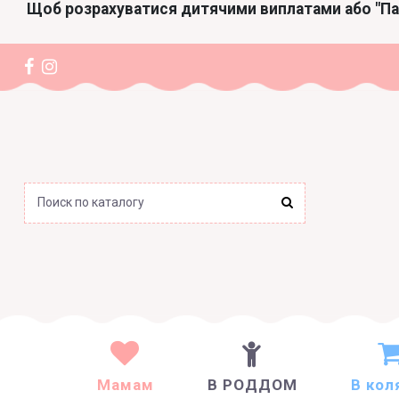
Щоб розрахуватися дитячими виплатами або "П
Мамам
В РОДДОМ
В кол