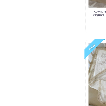
Компле
(туніка
NEW