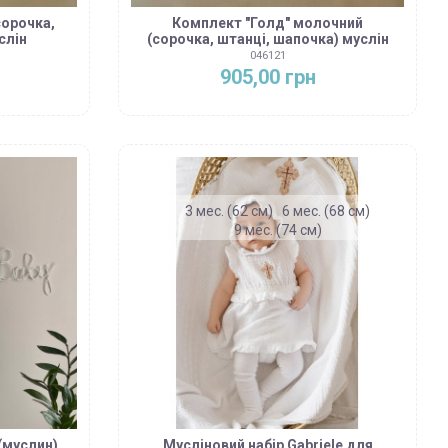
сорочка,
Комплект "Голд" молочний
слін
(сорочка, штанці, шапочка) муслін
046121
905,00 грн
3 мес. (62 см)
6 мес. (68 см)
9 мес. (74 см)
(муслин)
Мусліновий набір Gabriele для