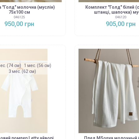
 "Голд" молочна (муслін)
Комплект "Голд" білий (
75х100 см
штанці, шапочка) му
046125
046120
950,00 грн
905,00 грн
ес. (74 см)
1 мес. (56 см)
3 мес. (62 см)
овий ромпер Letty айворі
Плед MSonya молочный 