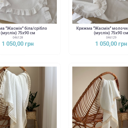
а "Жасмін" біла/срібло
Крижма "Жасмін" молочн
(муслін) 75х90 см
(муслін) 75х90 с
046128
046129
1 050,00 грн
1 050,00 грн