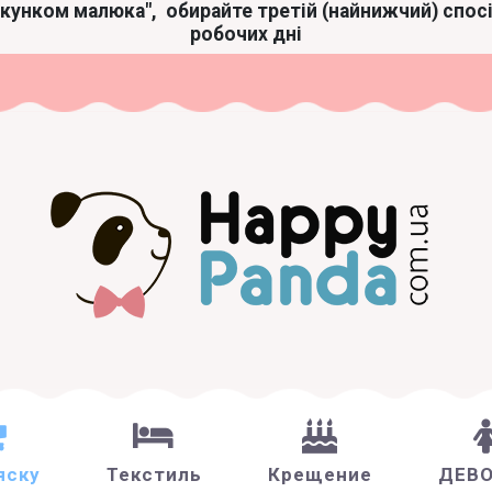
акунком малюка",
обирайте третій (найнижчий) спос
робочих дні
яску
Текстиль
Крещение
ДЕВ