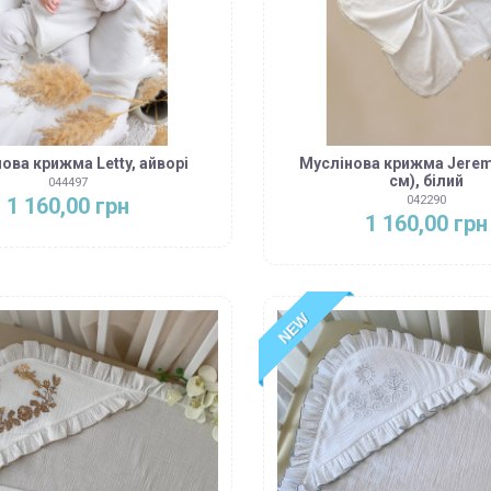
ова крижма Letty, айворі
Муслінова крижма Jerem
см), білий
044497
1 160,00 грн
042290
1 160,00 грн
NEW