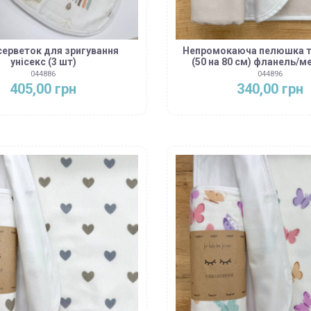
серветок для зригування
Непромокаюча пелюшка т
унісекс (3 шт)
(50 на 80 см) фланель/
044886
044896
405,00 грн
340,00 грн