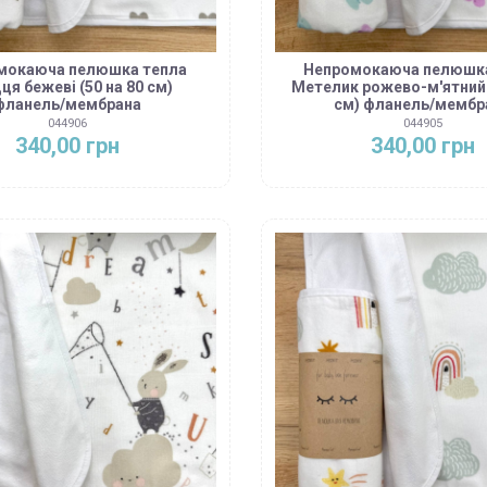
мокаюча пелюшка тепла
Непромокаюча пелюшка
ця бежеві (50 на 80 см)
Метелик рожево-м'ятний 
фланель/мембрана
см) фланель/мембр
044906
044905
340,00 грн
340,00 грн