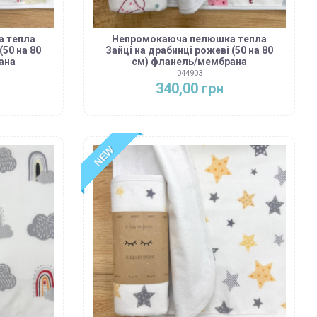
 тепла
Непромокаюча пелюшка тепла
(50 на 80
Зайці на драбинці рожеві (50 на 80
ана
см) фланель/мембрана
044903
340,00 грн
NEW