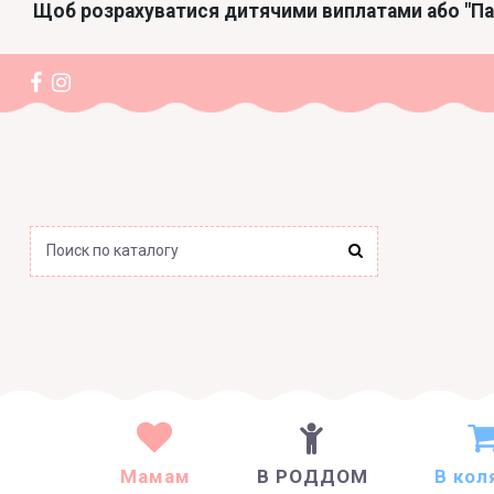
Щоб розрахуватися дитячими виплатами або "П
Мамам
В РОДДОМ
В кол