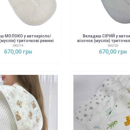
ш МОЛОКО у автокрісло/
Вкладиш СІРИЙ у авток
(муслін) триточкові ремені
візочок (муслін) триточко
045719
045720
670,00 грн
670,00 грн