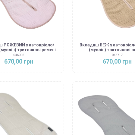
ш РОЖЕВИЙ у автокрісло/
Вкладиш БЕЖ у автокрісл
(муслін) триточкові ремені
(муслін) триточкові р
046006
045717
670,00 грн
670,00 грн