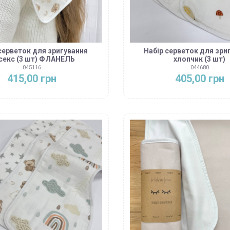
серветок для зригування
Набір серветок для зри
ісекс (3 шт) ФЛАНЕЛЬ
хлопчик (3 шт)
045116
044680
415,00 грн
405,00 грн