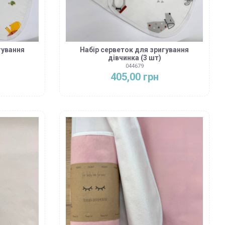
гування
Набір серветок для зригування
дівчинка (3 шт)
044679
405,00 грн