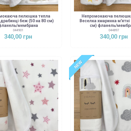
мокаюча пелюшка тепла
Непромокаюча пелюшка
 драбинці беж (50 на 80 см)
Веселка хмаринка м'ятні 
фланель/мембрана
см) фланель/мембр
044901
044897
340,00 грн
340,00 грн
NEW