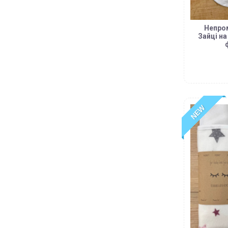
Непро
Зайці на
NEW