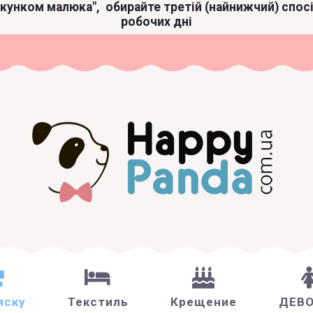
акунком малюка",
обирайте третій (найнижчий) спос
робочих дні
яску
Текстиль
Крещение
ДЕВ