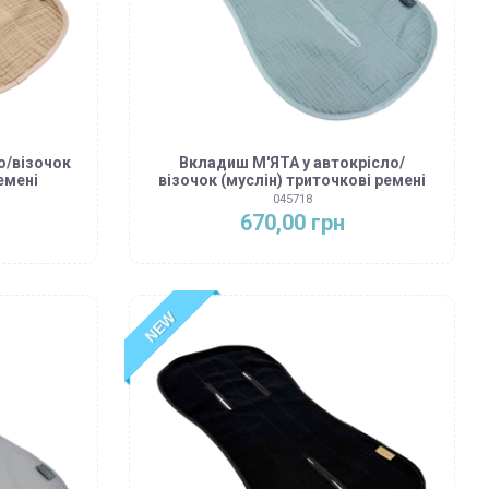
о/візочок
Вкладиш М'ЯТА у автокрісло/
емені
візочок (муслін) триточкові ремені
045718
670,00 грн
NEW