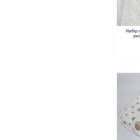
Набір 
ун