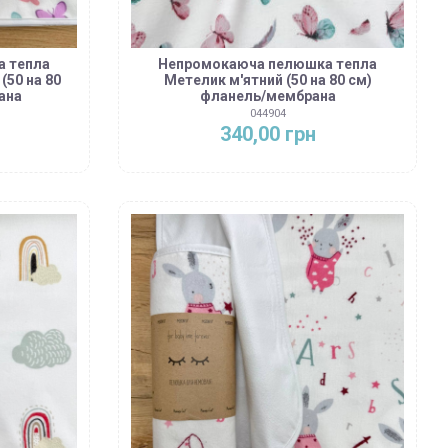
 тепла
Непромокаюча пелюшка тепла
(50 на 80
Метелик м'ятний (50 на 80 см)
ана
фланель/мембрана
044904
340,00 грн