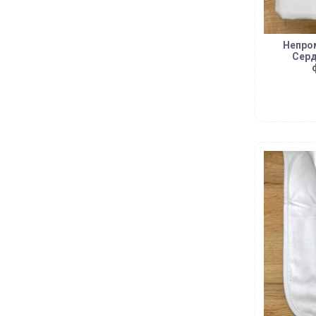
Непро
Серд