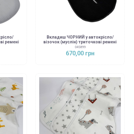
рісло/
Вкладиш ЧОРНИЙ у автокрісло/
ві ремені
візочок (муслін) триточкові ремені
045899
670,00 грн