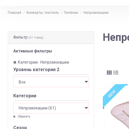
Главная
Конверты, текстиль
Пелёнки
Непромокашки
Непр
Фильтр
(61 товар)
Активные фильтры
Категории : Непромокашки
Уровень категории 2
NEW
Категории
Сбросить
Сезон