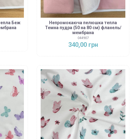
епла Беж
Непромокаюча пелюшка тепла
мембрана
Темна пудра (50 на 80 см) фланель/
мембрана
044907
340,00 грн