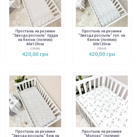
Простынь на резинке
Простынь на резинке
"Звезда россыпь" пудра
"Звезда россыпь" гол. на
на белом (поплин)
белом (поплин)
60х120см
60х120см
039446
039445
420,00 грн
420,00 грн
Простынь на резинке
Простынь на резинке
"Звезда россыпь" беж на
"Молоко" (поплин)