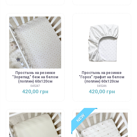
Простынь на резинке
Простынь на резинке
"Зорепад" беж на белом
"Горох" графит на белом
(поплин) 60х120см
(поплин) 60х120см
045247
045246
420,00 грн
420,00 грн
NEW