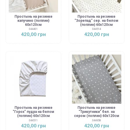
Простынь на резинке
Простынь на резинке
капучино (поплин)
"Зорепад" сер. на белом
60х120см
(поплин) 60х120см
044401
044514
420,00 грн
420,00 грн
Простынь на резинке
Простынь на резинке
"Горох" пудра на белом
"Трикутники" бел. на
(поплин) 60х120см
сером (поплин) 60х120см
044511
044658
420,00 грн
420,00 грн