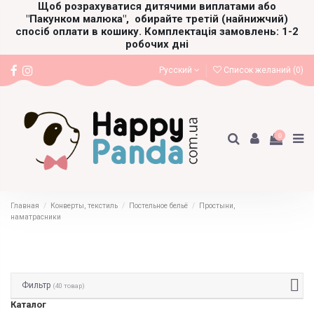
Щоб розрахуватися дитячими виплатами або
"Пакунком малюка",
обирайте третій (найнижчий)
спосіб оплати в кошику. Комплектація замовлень: 1-2
робочих дні
Русский
Список желаний (
0
)
0
Главная
Конверты, текстиль
Постельное бельё
Простыни,
наматрасники
Фильтр
(40 товар)
Каталог