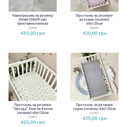
Наматрасник на резинці
Простынь на резинке
білий (50х90 см)
розовая (поплин)
приставне/люлька
60х120см
044908
040485
435,00 грн
420,00 грн
Простынь на резинке
Простынь на резинке
"Звезда" беж на белом
серая (поплин) 60х120см
(поплин) 60х120см
037891
420,00 грн
035816
420,00 грн