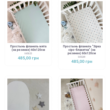
Простынь фланель мята
Простынь фланель "Зірка
(на резинке) 60х120см
сіро-блакитна" (на
резинке) 60х120см
045025
485,00 грн
045249
485,00 грн