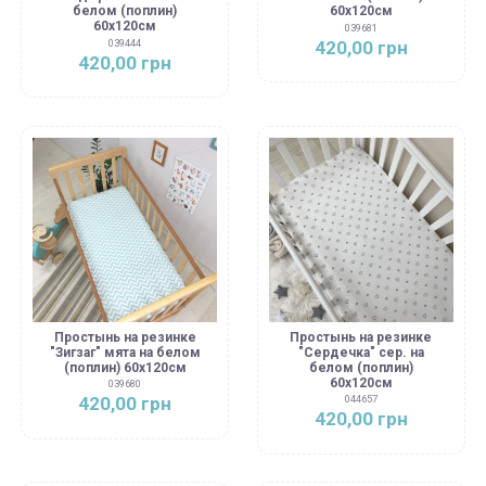
белом (поплин)
60х120см
60х120см
039681
420,00 грн
039444
420,00 грн
Простынь на резинке
Простынь на резинке
"Зигзаг" мята на белом
"Сердечка" сер. на
(поплин) 60х120см
белом (поплин)
60х120см
039680
420,00 грн
044657
420,00 грн