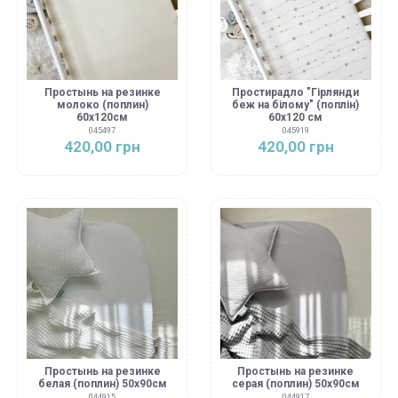
Простынь на резинке
Простирадло "Гірлянди
молоко (поплин)
беж на білому" (поплін)
60х120см
60х120 см
045497
045919
420,00 грн
420,00 грн
Простынь на резинке
Простынь на резинке
белая (поплин) 50х90см
серая (поплин) 50х90см
044915
044917