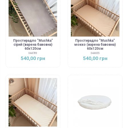
Простирадло "Mushka"
Простирадло "Mushka"
сірий (варена бавовна)
мокко (варена бавовна)
60х120см
60х120см
044789
044655
540,00 грн
540,00 грн