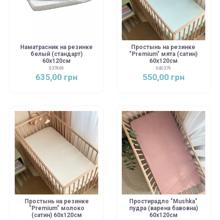
Наматрасник на резинке
Простынь на резинке
белый (стандарт)
"Premium" мята (сатин)
60х120см
60х120см
037869
040379
635,00 грн
550,00 грн
Простынь на резинке
Простирадло "Mushka"
"Premium" молоко
пудра (варена бавовна)
(сатин) 60х120см
60х120см