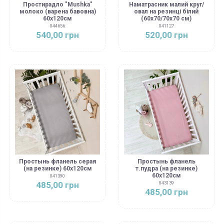
Простирадло "Mushka"
Наматрасник малий круг/
молоко (варена бавовна)
овал на резинці білий
60х120см
(60х70/70х70 см)
044656
041127
540,00 грн
520,00 грн
Простынь фланель серая
Простынь фланель
(на резинке) 60х120см
т.пудра (на резинке)
60х120см
041390
485,00 грн
043139
485,00 грн