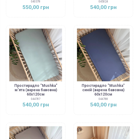
040378
045024
550,00 грн
540,00 грн
Простирадло "Mushka"
Простирадло "Mushka"
м'ята (варена бавовна)
синій (варена бавовна)
60х120см
60х120см
044787
044788
540,00 грн
540,00 грн