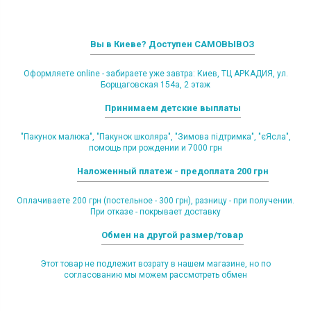
Вы в Киеве? Доступен САМОВЫВОЗ
Оформляете online - забираете уже завтра: Киев, ТЦ АРКАДИЯ, ул.
Борщаговская 154а, 2 этаж
Принимаем детские выплаты
"Пакунок малюка", "Пакунок школяра", "Зимова підтримка", "єЯсла",
помощь при рождении и 7000 грн
Наложенный платеж - предоплата 200 грн
Оплачиваете 200 грн (постельное - 300 грн), разницу - при получении.
При отказе - покрывает доставку
Обмен на другой размер/товар
Этот товар не подлежит возрату в нашем магазине, но по
согласованию мы можем рассмотреть обмен