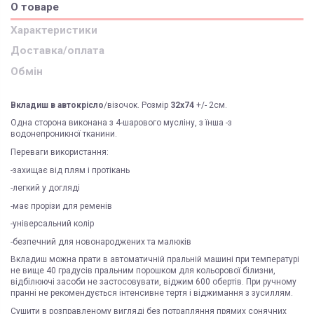
О товаре
Характеристики
Доставка/оплата
Обмін
Вкладиш в автокрісло
/візочок. Розмір
32х74
+/- 2см.
Одна сторона виконана з 4-шарового мусліну, з їнша -з
водонепроникної тканини.
Переваги використання:
-захищає від плям і протікань
-легкий у догляді
-має прорізи для ременів
-універсальний колір
-безпечний для новонароджених та малюків
Вкладиш можна прати в автоматичній пральній машині при температурі
не вище 40 градусів пральним порошком для кольорової білизни,
відбілюючі засоби не застосовувати, віджим 600 обертів. При ручному
пранні не рекомендується інтенсивне тертя і віджимання з зусиллям.
Сушити в розправленому вигляді без потрапляння прямих сонячних