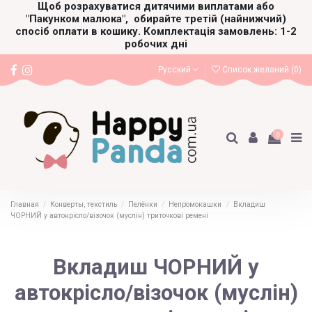
Щоб розрахуватися дитячими виплатами або
"Пакунком малюка",
обирайте третій (найнижчий)
спосіб оплати в кошику. Комплектація замовлень: 1-2
робочих дні
Русский
Список желаний (
0
)
0
Главная
Конверты, текстиль
Пелёнки
Непромокашки
Вкладиш
ЧОРНИЙ у автокрісло/візочок (муслін) триточкові ремені
Вкладиш ЧОРНИЙ у
автокрісло/візочок (муслін)