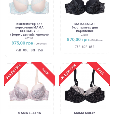
Бюстгальтер для
MAMA ECLAT
кормления MAMA
бюстгальтер для
DELICACY U
кормления
(формованный поролон)
032118
870,00 грн
030287
1 255,00 грн
875,00 грн
1 260,00 грн
75F
80F
85E
75B
80E
80F
85B
-385,00 ГРН
-380,00 ГРН
SALE
SALE
MAMA ELAYNA
MAMA MOLLY