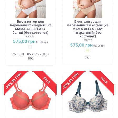
Бюстгальтер для
Бюстгальтер для
беременных и кормящих
беременных и кормящих
MAMA ALLES EASY
MAMA ALLES EASY
белый (без косточек)
натуральный (без
косточек)
000874
575,00 грн
020332
830,00 грн
575,00 грн
830,00 грн
Белый
Бежевый
75E
80E
85B
75B
85D
75F
90C
-245,00 ГРН
-235,00 ГРН
SALE
SALE