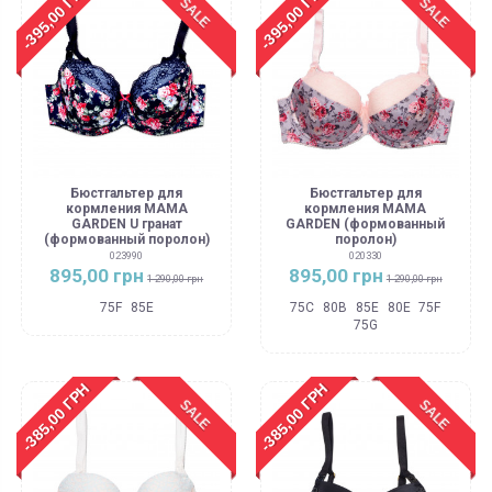
-395,00 ГРН
-395,00 ГРН
SALE
SALE
Бюстгальтер для
Бюстгальтер для
кормления MAMA
кормления MAMA
GARDEN U гранат
GARDEN (формованный
(формованный поролон)
поролон)
023990
020330
895,00 грн
895,00 грн
1 290,00 грн
1 290,00 грн
75F
85E
75C
80B
85E
80E
75F
75G
-385,00 ГРН
-385,00 ГРН
SALE
SALE