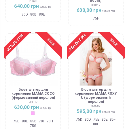
кость)
010618
640,00 грн
000617
920,00 грн
630,00 грн
905,00 грн
80D
80B
80E
75F
-275,00 ГРН
-260,00 ГРН
SALE
SALE
Бюстгальтер для
Бюстгальтер для
кормления MAMA COCO
кормления MAMA ROXY
(формованный поролон)
U (формованный
поролон)
001117
630,00 грн
000907
905,00 грн
595,00 грн
855,00 грн
Чайная роза
75D
80D
75E
80E
85F
75D
80E
85B
70F
70H
80F
75G