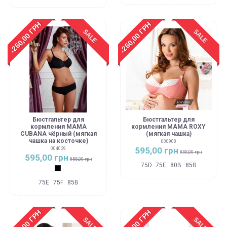
-260,00 ГРН
-260,00 ГРН
SALE
SALE
Бюстгальтер для
Бюстгальтер для
кормления MAMA
кормления MAMA ROXY
CUBANA чёрный (мягкая
(мягкая чашка)
чашка на косточке)
000908
595,00 грн
004039
855,00 грн
595,00 грн
855,00 грн
75D
75E
80B
85B
Черный
75E
75F
85B
-260,00 ГРН
-255,00 ГРН
SALE
SALE