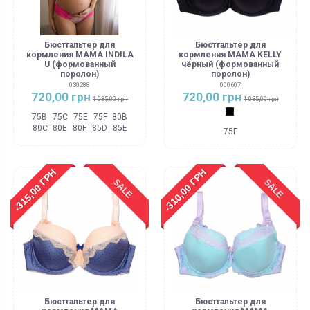
Бюстгальтер для
Бюстгальтер для
кормления MAMA INDILA
кормления MAMA KELLY
U (формованный
чёрный (формованный
поролон)
поролон)
030288
000607
720,00 грн
720,00 грн
1 035,00 грн
1 035,00 грн
Черный
75B
75C
75E
75F
80B
80C
80E
80F
85D
85E
75F
-315,00 ГРН
-310,00 ГРН
SALE
SALE
Бюстгальтер для
Бюстгальтер для