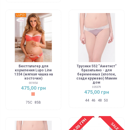
Бюстгальтер для
Трусики 552 "Аметист"
кормления Lupo Line
бразильяно - для
1334 (мягкая чашка на
беременных (хлопок,
косточке)
сзади кружево) Мамин
дом
001854
475,00 грн
035379
475,00 грн
Коралловый
44
46
48
50
75C
85B
-200,00 ГРН
SALE