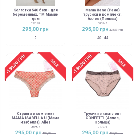
Колготки 540 беж - для
Mama Rene (Рене)
беременных, ТМ Мамин
трусики в комплект,
дом
Аллес (Польша)
037188
000044
295,00 грн
295,00 грн
425,00 грн
2
40
44
-130,00 ГРН
-130,00 ГРН
SALE
SALE
Стринги в комплект
Трусики в комплект
MAMA ISABELLA U (Мама
CONFETTI (Аллес,
Изабелла), Alles
Польша)
008997
017274
295,00 грн
295,00 грн
425,00 грн
425,00 грн