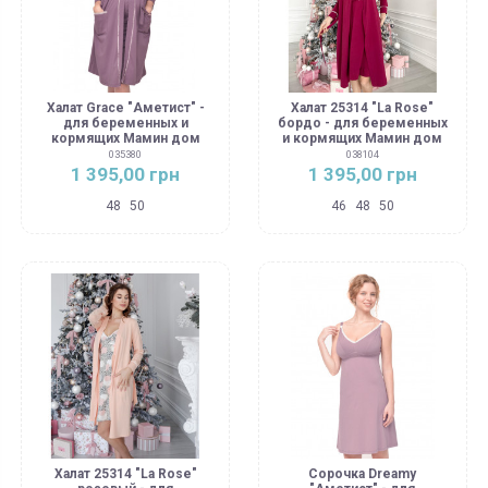
Халат Grace "Аметист" -
Халат 25314 "La Rose"
для беременных и
бордо - для беременных
кормящих Мамин дом
и кормящих Мамин дом
035380
038104
1 395,00 грн
1 395,00 грн
48
50
46
48
50
Халат 25314 "La Rose"
Сорочка Dreamy