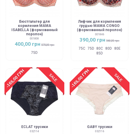
Бюстгальтер для
Лифчик для кормления
кормления MAMA
грудью MAMA CONGO
ISABELLA (формованный
(формованный поролон)
поролон)
001846
390,00 грн
001808
560,00 грн
400,00 грн
575,00 грн
75C
75D
80C
80D
80E
75D
85D
-165,00 ГРН
-165,00 ГРН
SALE
SALE
ECLAT трусики
GABY трусики
032114
032116