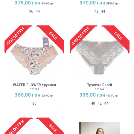
375,00 грн
370,00 грн
540,00 грн
535,00 грн
36
44
42
44
-160,00 ГРН
-145,00 ГРН
SALE
SALE
WATER FLOWER трусики
Трусики Esprit
030294
031269
360,00 грн
335,00 грн
520,00 грн
480,00 грн
36
40
42
44
-145,00 ГРН
SALE