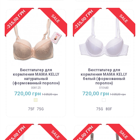
-315,00 ГРН
-315,00 ГРН
SALE
SALE
Бюстгальтер для
Бюстгальтер для
кормления MAMA KELLY
кормления MAMA KELLY
натуральный
белый (формованный
(формованный поролон)
поролон)
008125
010640
720,00 грн
720,00 грн
1 035,00 грн
1 035,00 грн
Бежевый
Белый
75F
75G
75G
80F
-315,00 ГРН
-315,00 ГРН
SALE
SALE