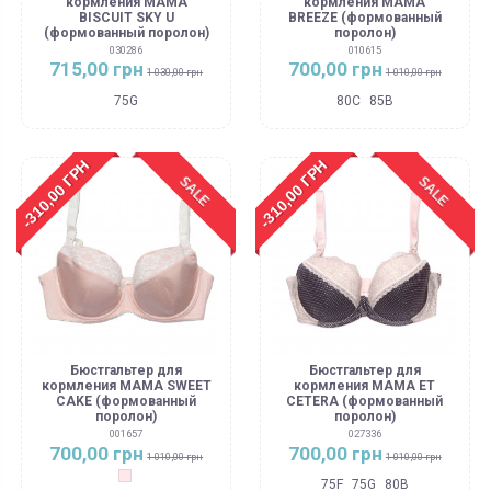
кормления MAMA
кормления МАМА
BISCUIT SKY U
BREEZE (формованный
(формованный поролон)
поролон)
030286
010615
715,00 грн
700,00 грн
1 030,00 грн
1 010,00 грн
75G
80C
85B
-310,00 ГРН
-310,00 ГРН
SALE
SALE
Бюстгальтер для
Бюстгальтер для
кормления MAMA SWEET
кормления MAMA ET
CAKE (формованный
CETERA (формованный
поролон)
поролон)
001657
027336
700,00 грн
700,00 грн
1 010,00 грн
1 010,00 грн
Сливочная карамель
75F
75G
80B