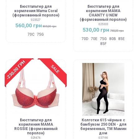
Бюстгальтер для
Бюстгальтер для
кормления Mama Coral
кормления MAMA
(формованный поролон)
CHANTY U NEW
(формованный поролон)
023527
560,00 грн
025333
805,00 грн
530,00 грн
765,00 грн
70C
75G
70D
70E
75G
80B
85E
85F
-230,00 ГРН
SALE
Бюстгальтер для
Колготки 615 чёрные с
кормления MAMA
бамбуком 250 DEN - для
ROSSIE (формованный
беременных, ТМ Мамин
поролон)
дом
029476
037190