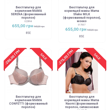
Бюстгальтер для
Бюстгальтер для
кормления MAMA
кормящей мамы Mama
SERENA (формованный
Shake MILK
поролон)
(формованный поролон),
мокко
023994
655,00 грн
017007
945,00 грн
655,00 грн
945,00 грн
85E
85E
-280,00 ГРН
-275,00 ГРН
SALE
SALE
Бюстгальтер для
Бюстгальтер для
кормления МАМА
кормящей мамы Mama
CONFETTI (формованный
Naomi (формованный
поролон)
поролон, силиконовая