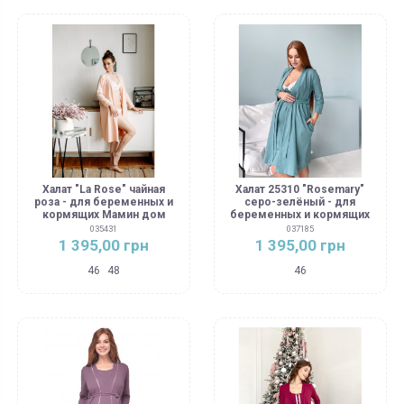
Халат "La Rose" чайная
Халат 25310 "Rosemary"
роза - для беременных и
серо-зелёный - для
кормящих Мамин дом
беременных и кормящих
035431
037185
1 395,00 грн
1 395,00 грн
46
48
46