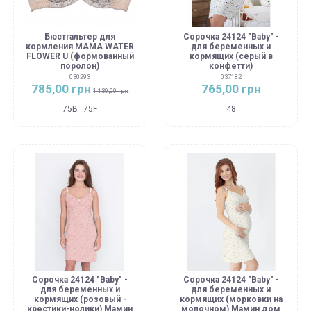
Бюстгальтер для
Сорочка 24124 "Baby" -
кормления MAMA WATER
для беременных и
FLOWER U (формованный
кормящих (серый в
поролон)
конфетти)
030293
037182
785,00 грн
765,00 грн
1 130,00 грн
75B
75F
48
Сорочка 24124 "Baby" -
Сорочка 24124 "Baby" -
для беременных и
для беременных и
кормящих (розовый -
кормящих (морковки на
крестики-нолики) Мамин
молочном) Мамин дом