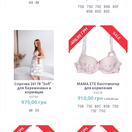
44
48
75B
75D
75E
80B
80F
85B
85D
85E
-400,00 ГРН
SALE
Сорочка 24178 "Sofi" -
MAMA ETE бюстгальтер
для беременных и
для кормления
кормящих
032120
910,00 грн
037184
1 310,00 грн
975,00 грн
75B
75E
80C
85B
75D
48
50
75F
75G