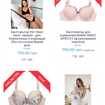
Бюстгальтер 556 "Must
Бюстгальтер для
have" чёрный - для
кормления MAMA SWEET
беременных и кормящих
APRICOT (формованный
(без косточек) Мамин
поролон)
дом
030291
790,00 грн
035429
1 140,00 грн
795,00 грн
75B
80F
75F
80F
-345,00 ГРН
SALE