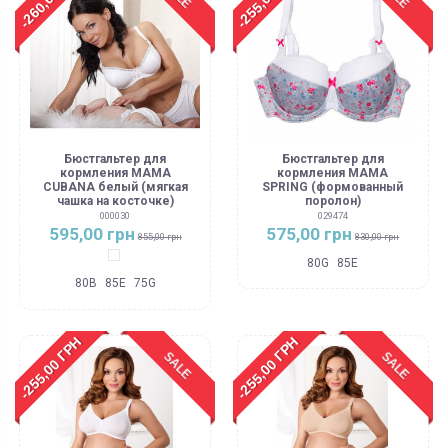
Бюстгальтер для
Бюстгальтер для
кормления MAMA
кормления MAMA
CUBANA белый (мягкая
SPRING (формованный
чашка на косточке)
поролон)
000030
029474
595,00 грн
575,00 грн
855,00 грн
830,00 грн
Белый
80G
85E
80B
85E
75G
-255,00 ГРН
-255,00 ГРН
SALE
SALE