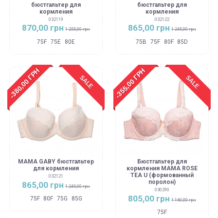
бюстгальтер для
бюстгальтер для
кормления
кормления
032119
032122
870,00 грн
865,00 грн
1 255,00 грн
1 245,00 грн
75F
75E
80E
75B
75F
80F
85D
-380,00 ГРН
-355,00 ГРН
SALE
SALE
MAMA GABY бюстгальтер
Бюстгальтер для
для кормления
кормления MAMA ROSE
TEA U (формованный
032121
поролон)
865,00 грн
1 245,00 грн
030290
805,00 грн
75F
80F
75G
85G
1 160,00 грн
75F