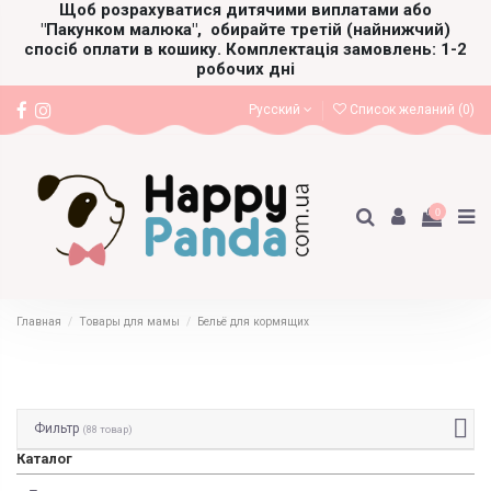
Щоб розрахуватися дитячими виплатами або
"Пакунком малюка",
обирайте третій (найнижчий)
спосіб оплати в кошику. Комплектація замовлень: 1-2
робочих дні
Русский
Список желаний (
0
)
0
Главная
Товары для мамы
Бельё для кормящих
Фильтр
(88 товар)
Каталог