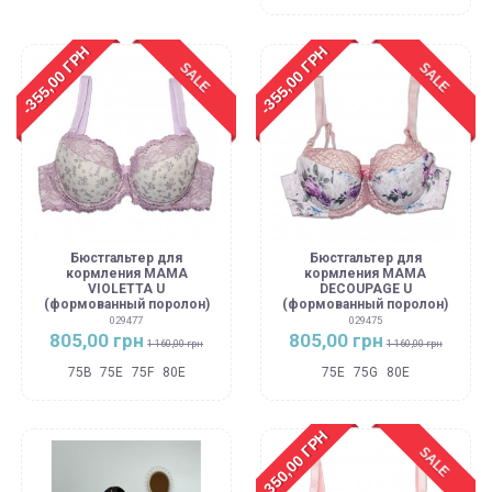
-355,00 ГРН
-355,00 ГРН
SALE
SALE
Бюстгальтер для
Бюстгальтер для
кормления MAMA
кормления MAMA
VIOLETTA U
DECOUPAGE U
(формованный поролон)
(формованный поролон)
029477
029475
805,00 грн
805,00 грн
1 160,00 грн
1 160,00 грн
75B
75E
75F
80E
75E
75G
80E
-350,00 ГРН
SALE