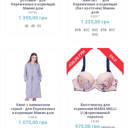
розовый - для
"Аметист" - для
беременных и кормящих
беременных и кормящих
Мамин дом
(без косточек) Мамин
дом
037186
1 395,00 грн
035377
1 235,00 грн
46
48
50
80B
80C
80D
85B
85C
85D
-430,00 ГРН
SALE
Халат с капюшоном
Бюстгальтер для
серый - для беременных
кормления MAMA MELLI
и кормящих Мамин дом
U (формованный
поролон)
035830
1 075,00 грн
030289
975,00 грн
1 405,00 грн