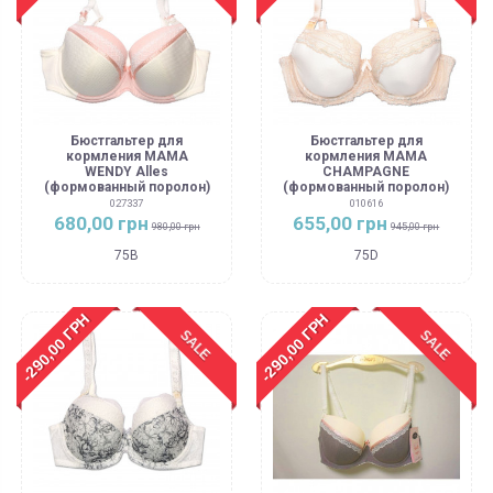
Бюстгальтер для
Бюстгальтер для
кормления MAMA
кормления MAMA
WENDY Alles
CHAMPAGNE
(формованный поролон)
(формованный поролон)
027337
010616
680,00 грн
655,00 грн
980,00 грн
945,00 грн
75B
75D
-290,00 ГРН
-290,00 ГРН
SALE
SALE