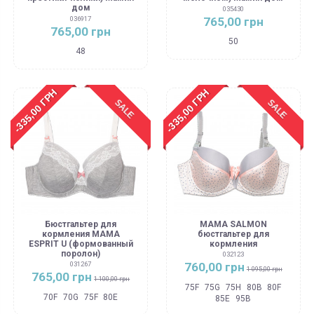
дом
035430
765,00 грн
036917
765,00 грн
50
48
-335,00 ГРН
-335,00 ГРН
SALE
SALE
Бюстгальтер для
MAMA SALMON
кормления MAMA
бюстгальтер для
ESPRIT U (формованный
кормления
поролон)
032123
760,00 грн
031267
1 095,00 грн
765,00 грн
1 100,00 грн
75F
75G
75H
80B
80F
70F
70G
75F
80E
85E
95B