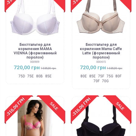
Бюстгальтер для
Бюстгальтер для
кормления MAMA
кормления Mama Caffe
VIENNA (формованный
Latte (формованный
поролон)
поролон)
000909
000615
720,00 грн
720,00 грн
1 035,00 грн
1 035,00 грн
75D
75E
80B
85E
80E
85E
75F
75G
80F
70F
70G
-315,00 ГРН
-315,00 ГРН
SALE
SALE