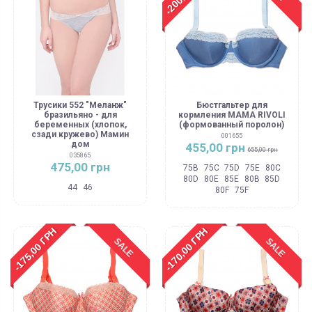
Трусики 552 "Меланж"
Бюстгальтер для
бразильяно - для
кормления MAMA RIVOLI
беременных (хлопок,
(формованный поролон)
сзади кружево) Мамин
001655
дом
455,00 грн
655,00 грн
035865
475,00 грн
75B
75C
75D
75E
80C
80D
80E
85E
80B
85D
44
46
80F
75F
-175,00 ГРН
-170,00 ГРН
SALE
SALE