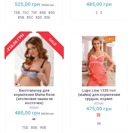
525,00 грн
485,00 грн
755,00 грн
75B
75C
75F
80B
80D
2
3
85B
85C
85D
85E
-210,00 ГРН
SALE
Бюстгальтер для
Lupo Line 1335 топ
кормления Mama Rene
(майка) для кормления
(хлопковая чашка на
грудью, коралл
косточке)
007436
475,00 грн
000042
480,00 грн
690,00 грн
Коралловый
Цвет как на фото
36
75D
80B
90B