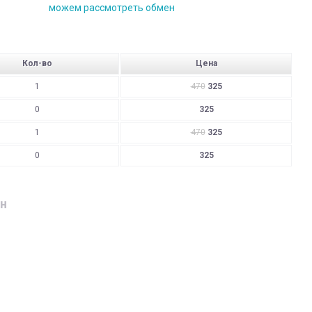
можем рассмотреть обмен
Кол-во
Цена
1
470
325
0
325
1
470
325
0
325
н
дресу
родавця:
Бренд