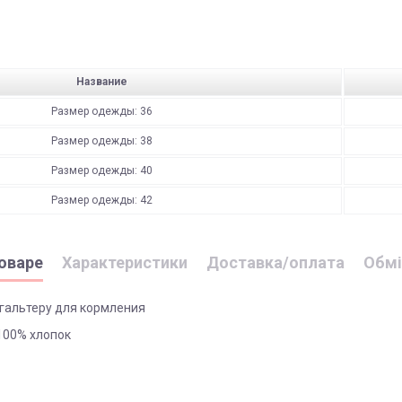
Название
Размер одежды: 36
Размер одежды: 38
Размер одежды: 40
Размер одежды: 42
оваре
Характеристики
Доставка/оплата
Обмі
гальтеру для кормления
100% хлопок
підлягають поверненню та обміну!
"
і може бути здійснена, як на відділення (або поштомат), так і на а
поверненню НЕ ПІДЛЯГАЮТЬ наступні категоріі товарів П