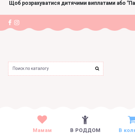
Щоб розрахуватися дитячими виплатами або "П
Мамам
В РОДДОМ
В кол