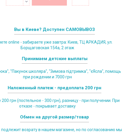
Вы в Киеве? Доступен САМОВЫВОЗ
те online - забираете уже завтра: Киев, ТЦ АРКАДИЯ, ул.
Борщаговская 154а, 2 этаж
Принимаем детские выплаты
юка", "Пакунок школяра", "Зимова підтримка", "єЯсла", помощь
при рождении и 7000 грн
Наложенный платеж - предоплата 200 грн
200 грн (постельное - 300 грн), разницу - при получении. При
отказе - покрывает доставку
Обмен на другой размер/товар
е подлежит возрату в нашем магазине, но по согласованию мы