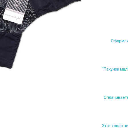
Оформляе
"Пакунок мал
Оплачиваете 
Этот товар н