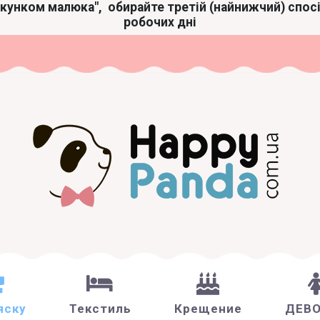
акунком малюка",
обирайте третій (найнижчий) спос
робочих дні
яску
Текстиль
Крещение
ДЕВ