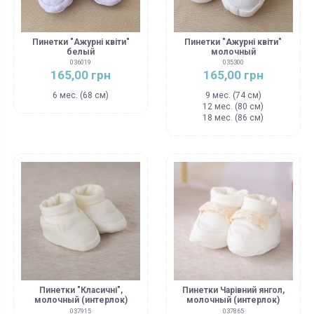
Пинетки "Ажурні квіти"
Пинетки "Ажурні квіти"
белый
молочный
036019
035300
165,00 грн
165,00 грн
6 мес. (68 см)
9 мес. (74 см)
12 мес. (80 см)
18 мес. (86 см)
Пинетки "Класичні",
Пинетки Чарівний янгол,
молочный (интерлок)
молочный (интерлок)
037915
037865