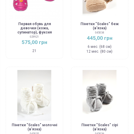
Первая обувь для
Пінетки "Scales" беж
девочки (кожа,
(в'язка)
супинатор), фуксия
045034
445,00 грн
029921
575,00 грн
6 мес. (68 см)
21
12 мес. (80 см)
Пінетки "Scales" молочні
Пінетки "Scales" сірі
(в'язка)
(в'язка)
045035
045036