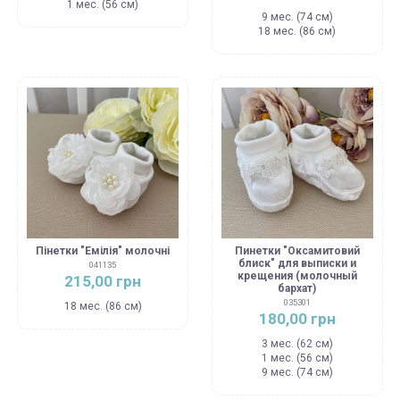
1 мес. (56 см)
9 мес. (74 см)
18 мес. (86 см)
Пінетки "Емілія" молочні
Пинетки "Оксамитовий
блиск" для выписки и
041135
крещения (молочный
215,00 грн
бархат)
035301
18 мес. (86 см)
180,00 грн
3 мес. (62 см)
1 мес. (56 см)
9 мес. (74 см)