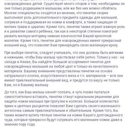
новорождённых детей. Существует много споров о том, необходимы ли
они только родившимся малышам, или же без них можно обойтись.
Многие специалисты сходятся во мнении, что пинетки скорее
выполняют роль дополнительного предмета одежды для малышей,
согревая и поддерживая их ножки в комфорте, а также защищая от
мелких травм и царапин. Кроме того, пинетки также играют важную роль
и в развитии самого ребёнка, так как в некоторой степени помогают
развить мелкую моторику нижних конечностей Вашей крохотной
малютки. Кроме того, пинетки для новорождённых имеют прекрасный
внешний вид, что позволит Вам принарядить свою маленькую кроху.
При выборе пинеток, следует учитывать, что они должны быть мягкими
и нежными, чтобы Ваш малыш чувствовал себя уютно. Только у нас - на
складе в Киеве, Вы найдёте большой ассортимент пинеток для
новорождённых малышей на любой цвет и только из качественного
материала. Вашему вниманию представлены пинетки на основе
натурального хлопка, искусственного меха и т.п. материалов – всё они
имеют привлекательный внешний вид, и придутся по вкусу не только
Вам, но и Вашему малышу.
До того, как Ваш малыш начнёт ползать, а чуть позже пытаться
самостоятельно вставать, пинетки станут идеальным решением для
защиты ножек малыша при прогулке в коляске. Большое количество
ярких и цветных расцветок позволит Вам сделать своего маленького
ангелочка самым привлекательным и обаятельным. Кроме того, Вы
также можете купить тёплые пинетки на ножки Вашего долгожданного
чуда, которые прекрасно будут согревать его маленькие ножки даже в
зимнюю пору года.