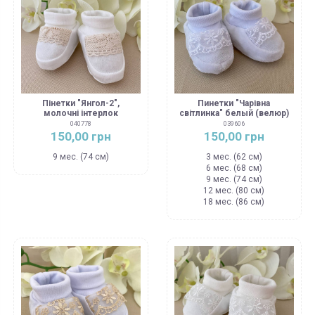
Пінетки "Янгол-2",
Пинетки "Чарівна
молочні інтерлок
світлинка" белый (велюр)
040778
039606
150,00 грн
150,00 грн
9 мес. (74 см)
3 мес. (62 см)
6 мес. (68 см)
9 мес. (74 см)
12 мес. (80 см)
18 мес. (86 см)