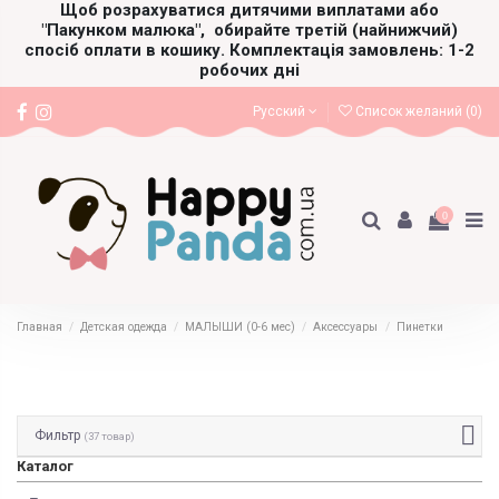
Щоб розрахуватися дитячими виплатами або
"Пакунком малюка",
обирайте третій (найнижчий)
спосіб оплати в кошику. Комплектація замовлень: 1-2
робочих дні
Русский
Список желаний (
0
)
0
Главная
Детская одежда
МАЛЫШИ (0-6 мес)
Аксессуары
Пинетки
Фильтр
(37 товар)
Каталог