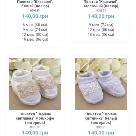
Пинетки "Класичні",
Пінетки "Класичні",
белый (велюр)
молочний (велюр)
039831
039873
140,00 грн
140,00 грн
6 мес. (68 см)
9 мес. (74 см)
9 мес. (74 см)
12 мес. (80 см)
12 мес. (80 см)
18 мес. (86 см)
18 мес. (86 см)
Пинетки "Чарівна
Пинетки "Чарівна
світлинка" мол/кофе
світлинка" белый
(интерлок)
(интерлок)
036022
036021
140,00 грн
140,00 грн