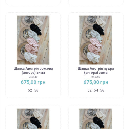
Шапка Австрія рожева
Шапка Австрія пудра
(ангора) зима
(ангора) зима
043448
043383
675,00 грн
675,00 грн
52
56
52
54
56