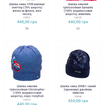
Шапка зима 1938 малина/
Шапка зимняя
глиттер (70% шерсть)
трёхслойная Samanta
вязка на флисе, мех
(100% мериносовая
песец
шерсть), шампань
035921
029670
440,00 грн
440,00 грн
50
52
Шапка зимняя
Шапка зима 2098/1 синий
трёхслойная Christopher
(премиум) двойная,
(100% мериносовая
пайетки
шерсть), серо-голубой
033968
430,00 грн
029672
440,00 грн