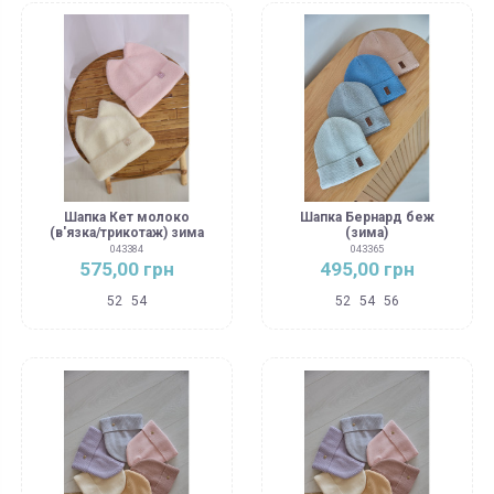
Шапка Кет молоко
Шапка Бернард беж
(в'язка/трикотаж) зима
(зима)
043384
043365
575,00 грн
495,00 грн
52
54
52
54
56