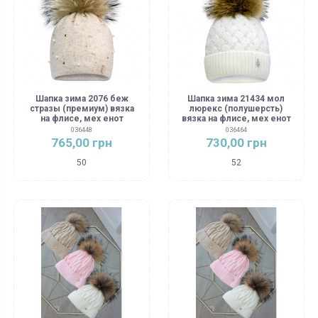
Шапка зима 2076 беж
Шапка зима 21434 мол
стразы (премиум) вязка
люрекс (полушерсть)
на флисе, мех енот
вязка на флисе, мех енот
036448
036464
765,00 грн
730,00 грн
50
52