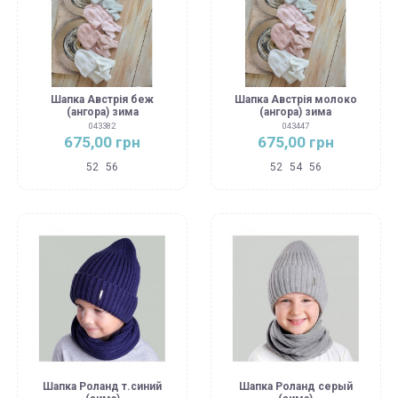
Шапка Австрія беж
Шапка Австрія молоко
(ангора) зима
(ангора) зима
043382
043447
675,00 грн
675,00 грн
52
56
52
54
56
Шапка Роланд т.синий
Шапка Роланд серый