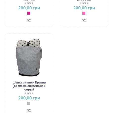
029284
029283
200,00 грн
200,00 грн
Малиновый
Розовый
52
52
Шапка зимняя Бритни
(вязка на синтепоне),
серый
029282
200,00 грн
Серый
52