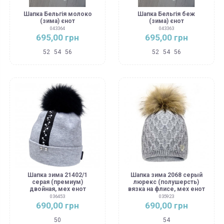
Шапка Бельгія молоко
Шапка Бельгія беж
(зима) єнот
(зима) єнот
043364
043363
695,00 грн
695,00 грн
52
54
56
52
54
56
Шапка зима 21402/1
Шапка зима 2068 серый
серая (премиум)
люрекс (полушерсть)
двойная, мех енот
вязка на флисе, мех енот
036453
035923
690,00 грн
690,00 грн
50
54