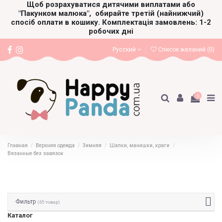
Щоб розрахуватися дитячими виплатами або
"Пакунком малюка",
обирайте третій (найнижчий)
спосіб оплати в кошику. Комплектація замовлень: 1-2
робочих дні
Русский
Список желаний (
0
)
0
Главная
Верхняя одежда
Зимняя
Шапки, манишки, краги
Вязанные без завязок
Фильтр
(65 товар)
Каталог