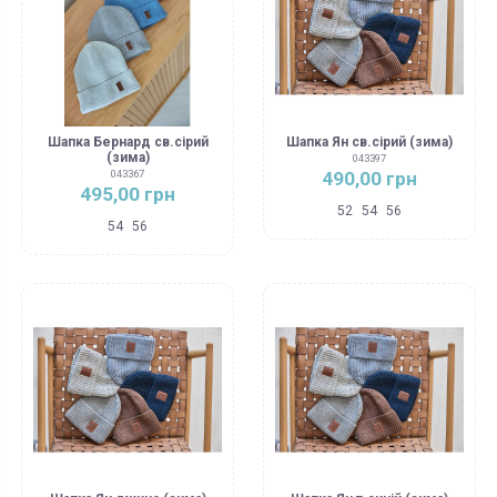
Шапка Бернард св.сірий
Шапка Ян св.сірий (зима)
(зима)
043397
490,00 грн
043367
495,00 грн
52
54
56
54
56