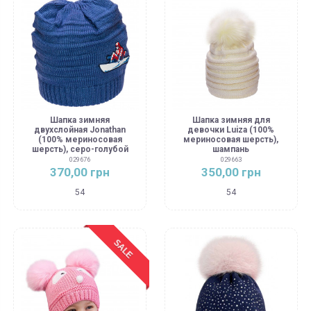
Шапка зимняя
Шапка зимняя для
двухслойная Jonathan
девочки Luiza (100%
(100% мериносовая
мериносовая шерсть),
шерсть), серо-голубой
шампань
029676
029663
370,00 грн
350,00 грн
54
54
SALE