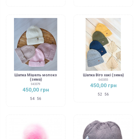
Шапка Мішель молоко
Шапка Віго хакі (зима)
(зима)
043355
450,00 грн
043379
450,00 грн
52
56
54
56