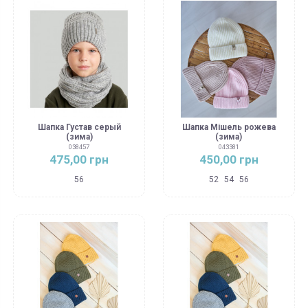
Шапка Густав серый
Шапка Мішель рожева
(зима)
(зима)
038457
043381
475,00 грн
450,00 грн
56
52
54
56