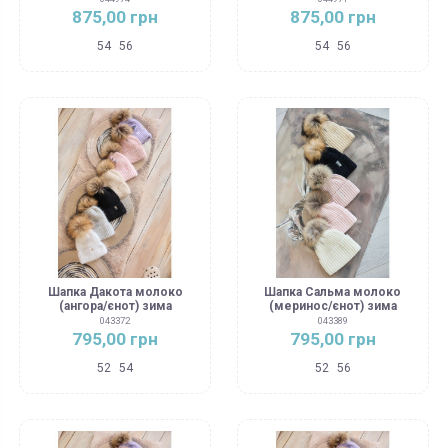
875,00 грн
875,00 грн
54
56
54
56
Шапка Дакота молоко
Шапка Сальма молоко
(ангора/єнот) зима
(меринос/єнот) зима
043372
043389
795,00 грн
795,00 грн
52
54
52
56