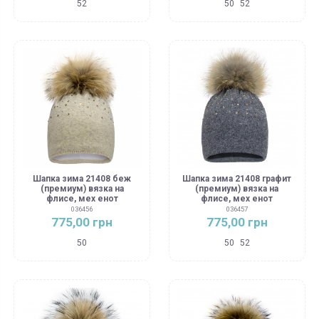
52
50
52
Шапка зима 21408 беж
Шапка зима 21408 графит
(премиум) вязка на
(премиум) вязка на
флисе, мех енот
флисе, мех енот
036456
036457
775,00 грн
775,00 грн
50
50
52