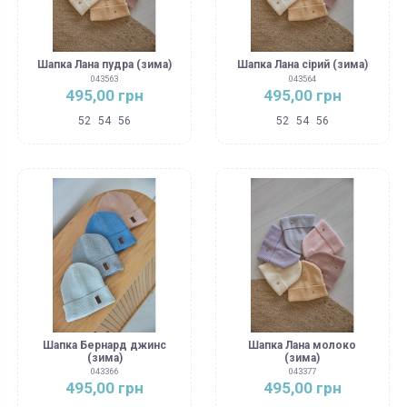
Шапка Лана пудра (зима)
Шапка Лана сірий (зима)
043563
043564
495,00 грн
495,00 грн
52
54
56
52
54
56
Шапка Бернард джинс
Шапка Лана молоко
(зима)
(зима)
043366
043377
495,00 грн
495,00 грн