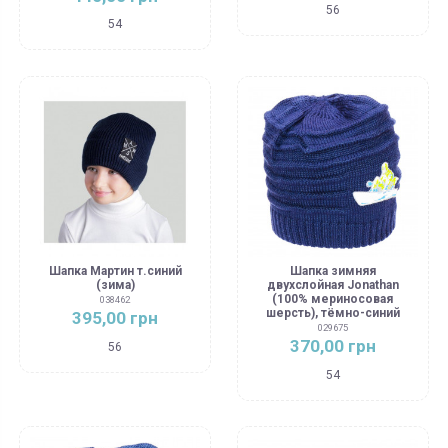
56
54
Шапка Мартин т.синий
Шапка зимняя
(зима)
двухслойная Jonathan
(100% мериносовая
038462
шерсть), тёмно-синий
395,00 грн
029675
370,00 грн
56
54