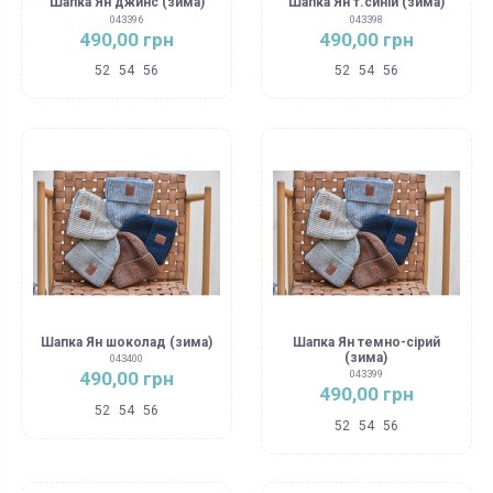
Шапка Ян джинс (зима)
Шапка Ян т.синій (зима)
043396
043398
490,00 грн
490,00 грн
52
54
56
52
54
56
Шапка Ян шоколад (зима)
Шапка Ян темно-сірий
(зима)
043400
490,00 грн
043399
490,00 грн
52
54
56
52
54
56