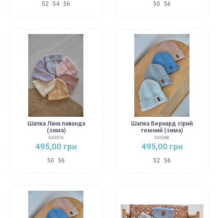
52
54
56
50
56
Шапка Лана лаванда
Шапка Бернард сірий
(зима)
темний (зима)
043376
043368
495,00 грн
495,00 грн
50
56
52
56