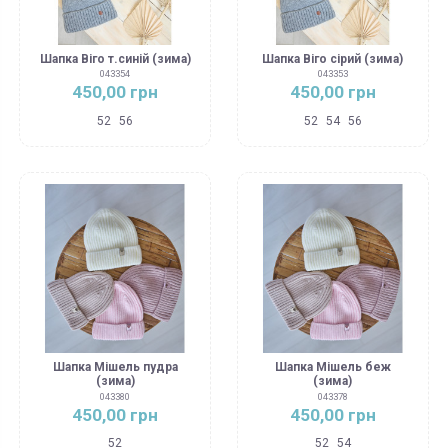
Шапка Віго т.синій (зима)
Шапка Віго сірий (зима)
043354
043353
450,00 грн
450,00 грн
52
56
52
54
56
Шапка Мішель пудра
Шапка Мішель беж
(зима)
(зима)
043380
043378
450,00 грн
450,00 грн
52
52
54