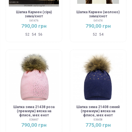
Шапка Кармен (сіра)
Шапка Кармен (молоко)
зима/єнот
зима/єнот
041476
041474
790,00 грн
790,00 грн
52
54
56
52
54
Шапка зима 21438 роза
Шапка зима 21408 синий
(премиум) вязка на
(премиум) вязка на
флисе, мех енот
флисе, мех енот
036467
036458
790,00 грн
775,00 грн