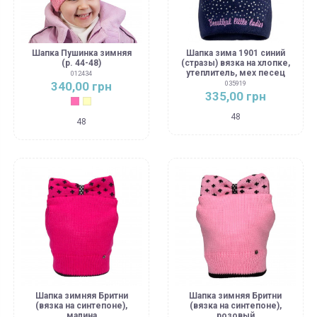
Шапка Пушинка зимняя
Шапка зима 1901 синий
(р. 44-48)
(стразы) вязка на хлопке,
утеплитель, мех песец
012434
340,00 грн
035919
335,00 грн
Розовый
Молочный
48
48
Шапка зимняя Бритни
Шапка зимняя Бритни
(вязка на синтепоне),
(вязка на синтепоне),
малина
розовый