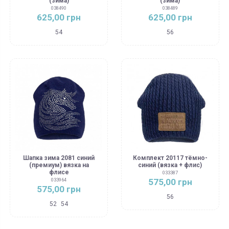
(зима)
(зима)
038490
038489
625,00 грн
625,00 грн
54
56
Шапка зима 2081 синий
Комплект 20117 тёмно-
(премиум) вязка на
синий (вязка + флис)
флисе
033387
575,00 грн
033964
575,00 грн
56
52
54