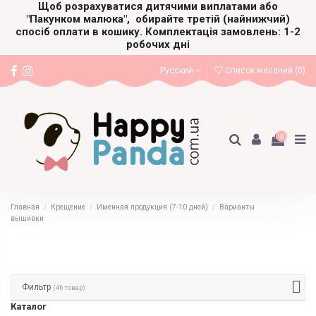
Щоб розрахуватися дитячими виплатами або
"Пакунком малюка",
обирайте третій (найнижчий)
спосіб оплати в кошику. Комплектація замовлень: 1-2
робочих дні
Русский
Список желаний (
0
)
0
Главная
Крещение
Именная продукция (7-10 дней)
Варианты
вышивки
Фильтр
(46 товар)
Каталог