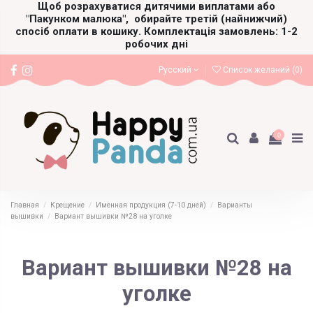
Щоб розрахуватися дитячими виплатами або
"Пакунком малюка",
обирайте третій (найнижчий)
спосіб оплати в кошику. Комплектація замовлень: 1-2
робочих дні
Русский
Список желаний (
0
)
0
Главная
Крещение
Именная продукция (7-10 дней)
Варианты
вышивки
Вариант вышивки №28 на уголке
Вариант вышивки №28 на
уголке