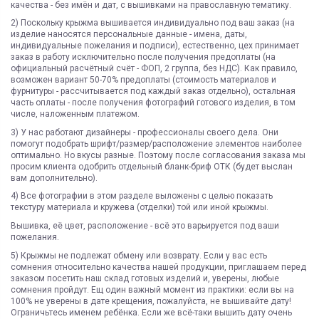
качества - без имён и дат, с вышивками на православную тематику.
2) Поскольку крыжма вышивается индивидуально под ваш заказ (на
изделие наносятся персональные данные - имена, даты,
индивидуальные пожелания и подписи), естественно, цех принимает
заказ в работу исключительно после получения предоплаты (на
официальный расчётный счёт - ФОП, 2 группа, без НДС). Как правило,
возможен вариант 50-70% предоплаты (стоимость материалов и
фурнитуры - рассчитывается под каждый заказ отдельно), остальная
часть оплаты - после получения фотографий готового изделия, в том
числе, наложенным платежом.
3) У нас работают дизайнеры - профессионалы своего дела. Они
помогут подобрать шрифт/размер/расположение элементов наиболее
оптимально. Но вкусы разные. Поэтому после согласования заказа мы
просим клиента одобрить отдельный бланк-бриф ОТК (будет выслан
вам дополнительно).
4) Все фотографии в этом разделе выложены с целью показать
текстуру материала и кружева (отделки) той или иной крыжмы.
Вышивка, её цвет, расположение - всё это варьируется под ваши
пожелания.
5) Крыжмы не подлежат обмену или возврату. Если у вас есть
сомнения относительно качества нашей продукции, приглашаем перед
заказом посетить наш склад готовых изделий и, уверены, любые
сомнения пройдут. Ещ один важный момент из практики: если вы на
100% не уверены в дате крещения, пожалуйста, не вышивайте дату!
Ограничьтесь именем ребёнка. Если же всё-таки вышить дату очень