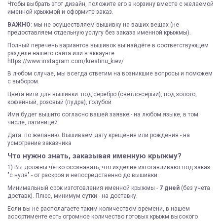
Чтобы выбрать этот дизайн, положите его в корзину вместе с желаемой
именной крыжмой и оформите заказ.
ВАЖНО
: мы не осуществляем вышивку на ваших вещах (не
предоставляем отдельную услугу без заказа именной крыжмы).
Полный перечень вариантов вышивок вы найдёте в соответствующем
разделе нашего сайта или в аккаунте
https://www.instagram.com/krestinu_kiev/
В любом случае, мы всегда ответим на возникшие вопросы и поможем
с выбором.
Цвета нити для вышивки: под серебро (светло-серый), под золото,
кофейный, розовый (пудра), голубой
Имя будет вышито согласно вашей заявке - на любом языке, в том
числе, латиницей
Дата: по желанию. Вышиваем дату крещения или рождения - на
усмотрение заказчика
Что нужно знать, заказывая именную крыжму?
1) Вы должны чётко осознавать, что изделие изготавливают под заказ
"с нуля" - от раскроя и непосредственно до вышивки.
Минимальный срок изготовления именной крыжмы -
7 дней
(без учета
доставк). Плюс, минимум сутки - на доставку.
Если вы не располагаете таким количеством времени, в нашем
ассортименте есть огромное количество готовых крыжм высокого