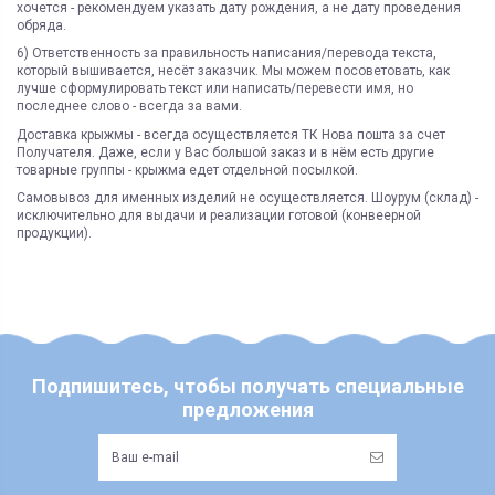
хочется - рекомендуем указать дату рождения, а не дату проведения
обряда.
6) Ответственность за правильность написания/перевода текста,
который вышивается, несёт заказчик. Мы можем посоветовать, как
лучше сформулировать текст или написать/перевести имя, но
последнее слово - всегда за вами.
Доставка крыжмы - всегда осуществляется ТК Нова пошта за счет
Получателя. Даже, если у Вас большой заказ и в нём есть другие
товарные группы - крыжма едет отдельной посылкой.
Самовывоз для именных изделий не осуществляется. Шоурум (склад) -
исключительно для выдачи и реализации готовой (конвеерной
продукции).
ЯК ЗАМОВИТИ? ЧИ Є ДОСТАВКА ПО УКРАІНІ?
ВАЖЛИВО:
Склад
Под заказ
Не всі категорії товарів, придбаних на нашому сайті
Доставка по Україні відбувається виключно ТК "Нова Пошта"
і може
підлягають поверненню та обміну!
бути здійснена, як на відділення (або поштомат), так і на адресу
Категория
премиум
Пунктом 9.5. Оферти встановлено, що обміну та/або
Під час оформлення замовлення оберіть потрібний варіант
Страна регистрации
Украина
поверненню НЕ ПІДЛЯГАЮТЬ наступні категоріі товарів
Укрпоштою відправок наразі НЕ здійснюємо!
Продавця:
Возможность самовывоза
нет
- аксесуари для дитячих візочків та автокрісел, в тому числі:
ЧИ Є БЕЗКОШТОВНА ДОСТАВКА?
Подпишитесь, чтобы получать специальные
Доставка по Украине
Новая почта
козирки, матрасики, вкладиші, простинки та подушки;
Безкоштовна доставка по Україні можлива виключно у відділення ТК
предложения
- корсетні товари;
"Нова Пошта"
для 100% передоплачених замовлень від 7500 грн
(не
розповсюджується на післяплату та адресну доставку)
Состояние
Новый товар
- парфюмерно-косметичні вироби;
ЯКІ ВАРІАНТИ ОПЛАТИ? ЧИ Є "ПАКУНОК МАЛЮКА"?
- пір’яно-пухові та хутряні вироби натуральні або штучні (в
Бренд
тому числі: конверти, футмуфи, вироби з натуральною чи
Доступні варіанти: