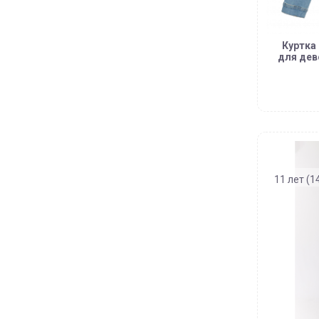
Куртка
для дев
11 лет (1