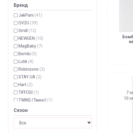
Бренд
JakPani
(41)
OV2U
(39)
Smill
(12)
Бомб
NEWGEN
(10)
н
MagBaby
(7)
Bembi
(5)
Lutik
(4)
Robinzone
(3)
STAY UA
(2)
Hart
(2)
TIFFOSI
(1)
7 л
10 л
TWINS (Твинс)
(1)
ADA Turkish
(1)
Сезон