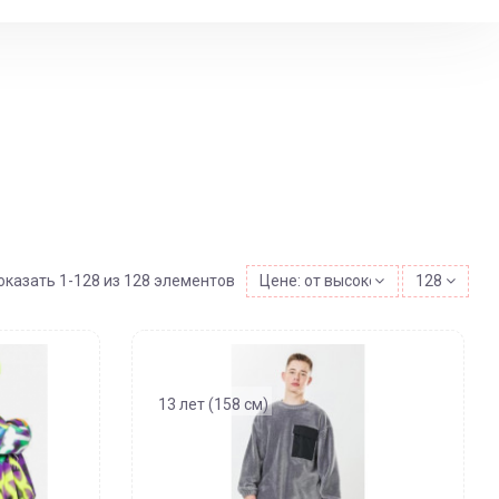
оказать 1-128 из 128 элементов
Цене: от высокой к низкой
128
13 лет (158 см)