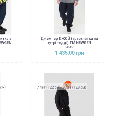
итка з
Джемпер ДЖОЙ (трьохнитка на
NEWGEN
хутрі тедді) ТМ NEWGEN
041450
1 435,00 грн
 см)
7 лет (122 см)
8 лет (128 см)