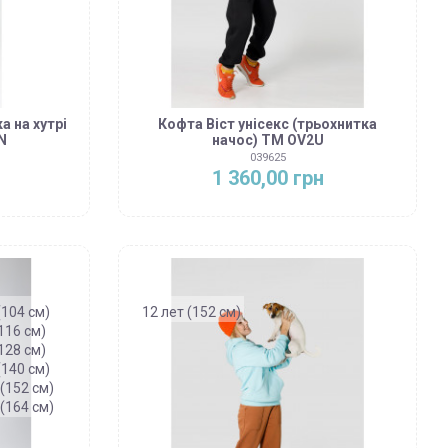
 на хутрі
Кофта Віст унісекс (трьохнитка
N
начос) ТМ OV2U
039625
1 360,00 грн
(104 см)
12 лет (152 см)
(116 см)
(128 см)
(140 см)
 (152 см)
 (164 см)