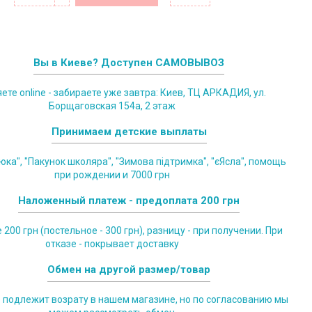
Вы в Киеве? Доступен САМОВЫВОЗ
те online - забираете уже завтра: Киев, ТЦ АРКАДИЯ, ул.
Борщаговская 154а, 2 этаж
Принимаем детские выплаты
юка", "Пакунок школяра", "Зимова підтримка", "єЯсла", помощь
при рождении и 7000 грн
Наложенный платеж - предоплата 200 грн
200 грн (постельное - 300 грн), разницу - при получении. При
отказе - покрывает доставку
Обмен на другой размер/товар
е подлежит возрату в нашем магазине, но по согласованию мы