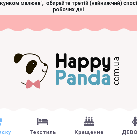
акунком малюка",
обирайте третій (найнижчий) спос
робочих дні
яску
Текстиль
Крещение
ДЕВ