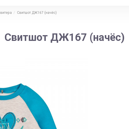
свитера
Свитшот ДЖ167 (начёс)
Свитшот ДЖ167 (начёс)