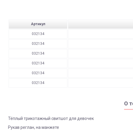
Артикул
032134
032134
032134
032134
032134
032134
О т
Тёплый трикотажный свитшот для девочек
Рукав реглан, на манжете