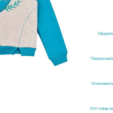
Оформляе
"Пакунок мал
Оплачиваете 
Этот товар н