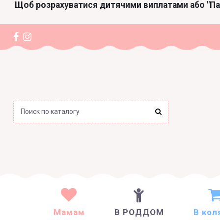
Щоб розрахуватися дитячими виплатами або "П
Мамам
В РОДДОМ
В кол