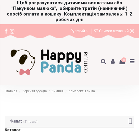
Щоб розрахуватися дитячими виплатами або
"Пакунком малюка",
обирайте третій (найнижчий)
спосіб оплати в кошику. Комплектація замовлень: 1-2
робочих дні
Русский
Список желаний (
0
)
0
Главная
Верхняя одежда
Зимняя
Комплекты зима
Фильтр
(21 товар)
Каталог