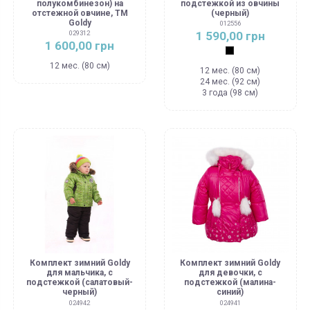
полукомбинезон) на
подстежкой из овчины
отстежной овчине, ТМ
(черный)
Goldy
012556
1 590,00 грн
029312
1 600,00 грн
Черный
12 мес. (80 см)
12 мес. (80 см)
24 мес. (92 см)
3 года (98 см)
Комплект зимний Goldy
Комплект зимний Goldy
для мальчика, с
для девочки, с
подстежкой (салатовый-
подстежкой (малина-
черный)
синий)
024942
024941