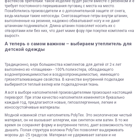
фастексов бретельки: такое изделие будет расти вместе с ребенком и е
требует постоянного перешивания пуговиц с места на место.
Позаботились производители и о дополнительной защите от снега,
ведь малыши такие непоседы. Снегозащитные гетры внутри штанин,
выполненные на резинке, надежно обхватывают ногу и не дают
штанинам подниматься. Длина штанин позволяет носить их с
отворотами или без них, что дает маме фору при покупке комплекта «на
вырост».
А теперь о самом важном – выбираем утеплитель для
детской одежды
Традиционно, верх большинства комплектов для детей от 2-х лет
выполнено из «плащевки» - 100% полиэстера, обладающего
водонепроницаемостью и воздухопроницаемостью, имеющего
грязеотталкивающие свойства. В качестве внутренней подкладки
выбираются теплый велюр или подкладочная ткань.
А вот в выборе наполнителей производителями произошел настоящий
переворот. При этом качество наполнителя изменяется буквально
каждый год, предлагаются новые, гипоаллергенные, легкие и
износоустойчивые материалы.
Модной новинкой стал наполнитель PolyTex. Это экологически чистый
материал, он не вызывает аллергии, как синтепон или ватин. В то же
время он сохраняет форму и внутреннее тепло, дает возможность телу
дышать. Полая структура волокна PolyTex позволяет выдерживать
морозы до -25 градусов. Материал не удерживает запахи и не