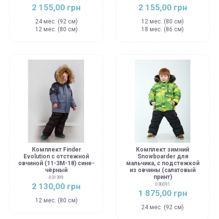
2 155,00 грн
2 155,00 грн
24 мес. (92 см)
12 мес. (80 см)
12 мес. (80 см)
18 мес. (86 см)
Комплект Finder
Комплект зимний
Evolution с отстежной
Snowboarder для
овчиной (11-ЗМ-18) сине-
мальчика, с подстежкой
чёрный
из овчины (салатовый
принт)
031399
2 130,00 грн
030091
1 875,00 грн
12 мес. (80 см)
24 мес. (92 см)