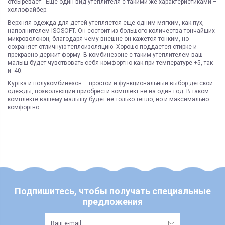
отсыревает. Еще один вид утеплителя с такими же характеристиками –
холлофайбер.
Верхняя одежда для детей утепляется еще одним мягким, как пух,
наполнителем ISOSOFT. Он состоит из большого количества тончайших
микроволокон, благодаря чему внешне он кажется тонким, но
сохраняет отличную теплоизоляцию. Хорошо поддается стирке и
прекрасно держит форму. В комбинезоне с таким утеплителем ваш
малыш будет чувствовать себя комфортно как при температуре +5, так
и -40.
Куртка и полукомбинезон – простой и функциональный выбор детской
одежды, позволяющий приобрести комплект не на один год. В таком
комплекте вашему малышу будет не только тепло, но и максимально
комфортно.
Подпишитесь, чтобы получать специальные
предложения