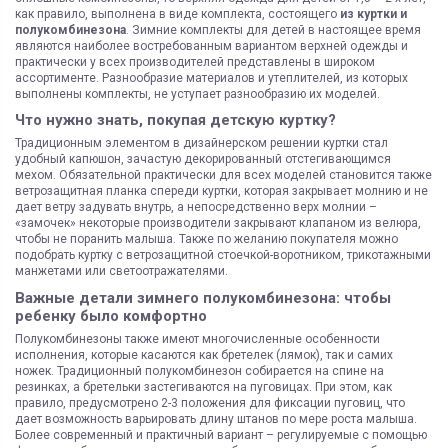
как правило, выполнена в виде комплекта, состоящего
из куртки и
полукомбинезона
. Зимние комплекты для детей в настоящее время
являются наиболее востребованным вариантом верхней одежды и
практически у всех производителей представлены в широком
ассортименте. Разнообразие материалов и утеплителей, из которых
выполнены комплекты, не уступает разнообразию их моделей.
Что нужно знать, покупая детскую куртку?
Традиционным элементом в дизайнерском решении куртки стал
удобный капюшон, зачастую декорированный отстегивающимся
мехом. Обязательной практически для всех моделей становится также
ветрозащитная планка спереди куртки, которая закрывает молнию и не
дает ветру задувать внутрь, а непосредственно верх молнии –
«замочек» некоторые производители закрывают клапаном из велюра,
чтобы не поранить малыша. Также по желанию покупателя можно
подобрать куртку с ветрозащитной стоечкой-воротником, трикотажными
манжетами или светоотражателями.
Важные детали зимнего полукомбинезона: чтобы
ребенку было комфортно
Полукомбинезоны также имеют многочисленные особенности
исполнения, которые касаются как бретелек (лямок), так и самих
ножек. Традиционный полукомбинезон собирается на спине на
резинках, а бретельки застегиваются на пуговицах. При этом, как
правило, предусмотрено 2-3 положения для фиксации пуговиц, что
дает возможность варьировать длину штанов по мере роста малыша.
Более современный и практичный вариант – регулируемые с помощью