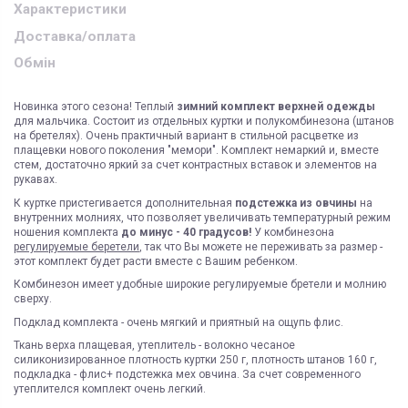
Характеристики
Доставка/оплата
Обмін
Новинка этого сезона! Теплый
зимний комплект верхней одежды
для мальчика. Состоит из отдельных куртки и полукомбинезона (штанов
на бретелях). Очень практичный вариант в стильной расцветке из
плащевки нового поколения "мемори". Комплект немаркий и, вместе
стем, достаточно яркий за счет контрастных вставок и элементов на
рукавах.
К куртке пристегивается дополнительная
подстежка из овчины
на
внутренних молниях, что позволяет увеличивать температурный режим
ношения комплекта
до минус - 40 градусов!
У комбинезона
регулируемые беретели
, так что Вы можете не переживать за размер -
этот комплект будет расти вместе с Вашим ребенком.
Комбинезон имеет удобные широкие регулируемые бретели и молнию
сверху.
Подклад комплекта - очень мягкий и приятный на ощупь флис.
Ткань верха плащевая, утеплитель - волокно чесаное
силиконизированное плотность куртки 250 г, плотность штанов 160 г,
подкладка - флис+ подстежка мех овчина. За счет современного
утеплителся комплект очень легкий.
ЯК ЗАМОВИТИ? ЧИ Є ДОСТАВКА ПО УКРАІНІ?
ВАЖЛИВО: