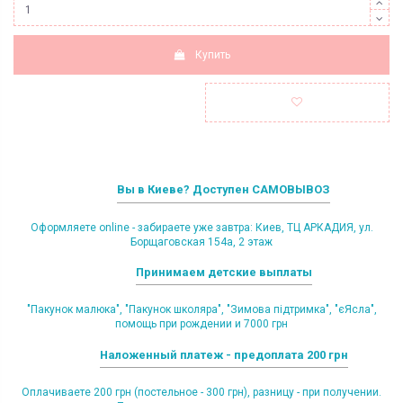
Купить
Вы в Киеве? Доступен САМОВЫВОЗ
Оформляете online - забираете уже завтра: Киев, ТЦ АРКАДИЯ, ул.
Борщаговская 154а, 2 этаж
Принимаем детские выплаты
"Пакунок малюка", "Пакунок школяра", "Зимова підтримка", "єЯсла",
помощь при рождении и 7000 грн
Наложенный платеж - предоплата 200 грн
Оплачиваете 200 грн (постельное - 300 грн), разницу - при получении.