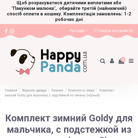
Щоб розрахуватися дитячими виплатами або
"Пакунком малюка",
обирайте третій (найнижчий)
спосіб оплати в кошику. Комплектація замовлень: 1-2
робочих дні
Русский
Список желаний (
0
)
0
Главная
Верхняя одежда
Зимняя
Комплекты зима
Комплект
зимний Goldy для мальчика, с подстежкой из овчины (черный)
Комплект зимний Goldy для
мальчика, с подстежкой из