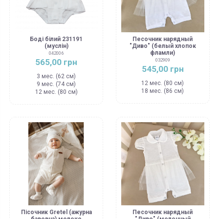
Боді білий 231191
Песочник нарядный
(муслін)
"Диво" (белый хлопок
фламли)
042006
565,00 грн
032909
545,00 грн
3 мес. (62 см)
12 мес. (80 см)
9 мес. (74 см)
18 мес. (86 см)
12 мес. (80 см)
Пісочник Gretel (ажурна
Песочник нарядный
бавовна) молоко
"Диво" (молочный