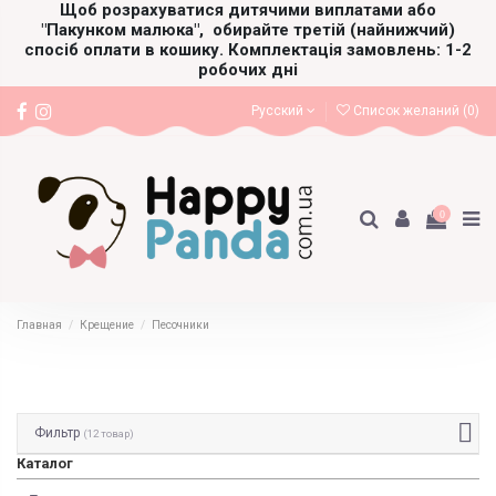
Щоб розрахуватися дитячими виплатами або
"Пакунком малюка",
обирайте третій (найнижчий)
спосіб оплати в кошику. Комплектація замовлень: 1-2
робочих дні
Русский
Список желаний (
0
)
0
Главная
Крещение
Песочники
Фильтр
(12 товар)
Каталог