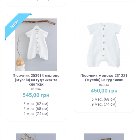
NEW
Пісочник 253914 молоко
Пісочник молоко 231221
(муслін) на гудзиках та
(муслін) на гудзиках
кнопках
042044
450,00 грн
045896
545,00 грн
6 мес. (68 см)
3 мес. (62 см)
9 мес. (74 см)
6 мес. (68 см)
9 мес. (74 см)