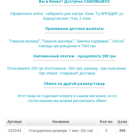
Вы в Киеве? Доступен САМОВЫВОЗ
Оформляете online - забираете уже завтра: Киев, ТЦ АРКАДИЯ, ул.
Борщаговская 154а, 2 этаж
Принимаем детские выплаты
"Пакунок малюка", "Пакунок школяра", "Зимова підтримка", "єЯсла",
помощь при рождении и 7000 грн
Наложенный платеж - предоплата 200 грн
Оплачиваете 200 грн (постельное - 300 грн), разницу - при получении.
При отказе - покрывает доставку
Обмен на другой размер/товар
Этот товар не подлежит возрату в нашем магазине, но по
согласованию мы можем рассмотреть обмен
Артикул
Название
Кол-во
Цена
032944
Стандартные размеры: 1 мес. (56 см)
0
390