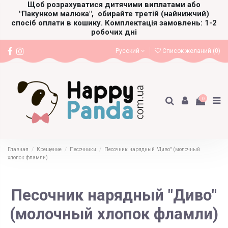
Щоб розрахуватися дитячими виплатами або
"Пакунком малюка",
обирайте третій (найнижчий)
спосіб оплати в кошику. Комплектація замовлень: 1-2
робочих дні
Русский
Список желаний (
0
)
0
Главная
Крещение
Песочники
Песочник нарядный "Диво" (молочный
хлопок фламли)
Песочник нарядный "Диво"
(молочный хлопок фламли)