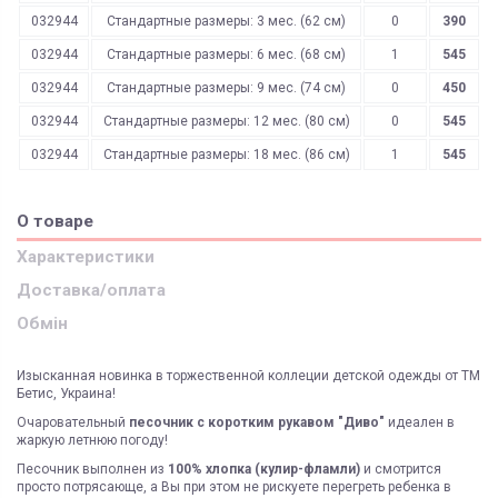
032944
Стандартные размеры: 3 мес. (62 см)
0
390
032944
Стандартные размеры: 6 мес. (68 см)
1
545
032944
Стандартные размеры: 9 мес. (74 см)
0
450
032944
Стандартные размеры: 12 мес. (80 см)
0
545
032944
Стандартные размеры: 18 мес. (86 см)
1
545
О товаре
Характеристики
Доставка/оплата
Обмін
Изысканная новинка в торжественной коллеции детской одежды от ТМ
Бетис, Украина!
Очаровательный
песочник с коротким рукавом "Диво"
идеален в
жаркую летнюю погоду!
Песочник выполнен из
100% хлопка (кулир-фламли)
и смотрится
просто потрясающе, а Вы при этом не рискуете перегреть ребенка в