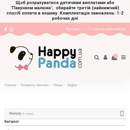
Щоб розрахуватися дитячими виплатами або
"Пакунком малюка",
обирайте третій (найнижчий)
спосіб оплати в кошику. Комплектація замовлень: 1-2
робочих дні
Русский
Список желаний (
0
)
0
Главная
Конверты, текстиль
Пледы
Вафля
Фильтр
(6 товар)
Каталог