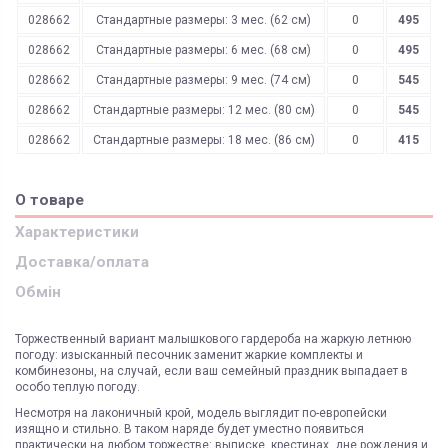
028662
Стандартные размеры: 3 мес. (62 см)
0
495
028662
Стандартные размеры: 6 мес. (68 см)
0
495
028662
Стандартные размеры: 9 мес. (74 см)
0
545
028662
Стандартные размеры: 12 мес. (80 см)
0
545
028662
Стандартные размеры: 18 мес. (86 см)
0
415
О товаре
Характеристики
Доставка/оплата
Обмін
Торжественный вариант малышкового гардероба на жаркую летнюю
погоду: изысканный песочник заменит жаркие комплекты и
комбинезоны, на случай, если ваш семейный праздник выпадает в
особо теплую погоду.
Несмотря на лаконичный крой, модель выглядит по-европейски
изящно и стильно. В таком наряде будет уместно появиться
практически на любом торжестве: выписке, крестинах, дне рождения и