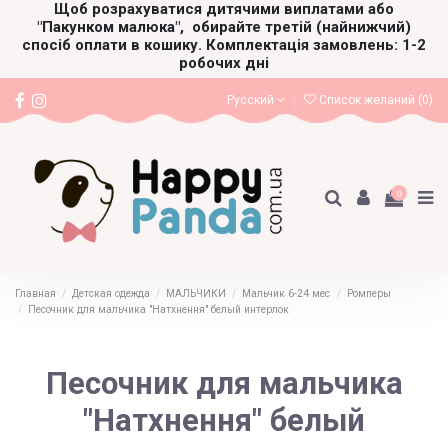
Щоб розрахуватися дитячими виплатами або
"Пакунком малюка",
обирайте третій (найнижчий)
спосіб оплати в кошику. Комплектація замовлень: 1-2
робочих дні
Русский
Список желаний (
0
)
0
Главная
Детская одежда
МАЛЬЧИКИ
Мальчик 6-24 мес
Ромперы
Песочник для мальчика "Натхнення" белый интерлок
Песочник для мальчика
"Натхнення" белый