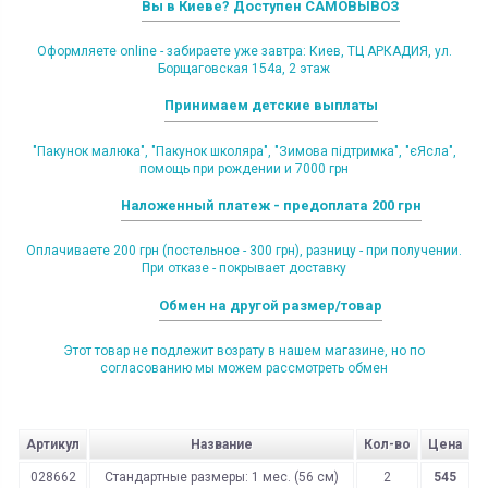
Вы в Киеве? Доступен САМОВЫВОЗ
Оформляете online - забираете уже завтра: Киев, ТЦ АРКАДИЯ, ул.
Борщаговская 154а, 2 этаж
Принимаем детские выплаты
"Пакунок малюка", "Пакунок школяра", "Зимова підтримка", "єЯсла",
помощь при рождении и 7000 грн
Наложенный платеж - предоплата 200 грн
Оплачиваете 200 грн (постельное - 300 грн), разницу - при получении.
При отказе - покрывает доставку
Обмен на другой размер/товар
Этот товар не подлежит возрату в нашем магазине, но по
согласованию мы можем рассмотреть обмен
Артикул
Название
Кол-во
Цена
028662
Стандартные размеры: 1 мес. (56 см)
2
545