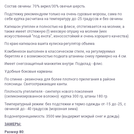
Состав овчины: 70% акрил/30% овечья шерсть.
Подстежку рекомендуем только на очень суровые морозы, сама по
себе куртка расчитана на температуру до -25 градусов и без овчины.
Капюшон утеплен и полностью на флисе, отстегивается на молнии, а
также имеет отстежную (!) меховую опушку на молнии (мех
искусственный "под енота", износостойкий и очень хорошего качества).
По краю капюшона вшита кулиска-регулятор объема.
Комбинезон выполнен в классическом стиле, на регулируемых
беретлях и с возможностью подката штанины снизу примерно на 4 см.
Имеет снегозащитный манжетик внутри. Подклад - флис.
Удобные боковые карманы.
По спинке - резиночка для более плотного прилегания в районе
поясницы. Светоотражающие канты.
Плотность утеплителя - синтепух нового поколения
(силиконизированное волокно): куртка 300 гр, штаны 180 гр.
Температурный режим: без подстежки и термо одежды от -15 до -25, с
овчиной до - 40 градусов (морозная зима).
Водонепронецаемость: 3500 мм (выдержит мокрый снег и дождь).
ЗАМЕРЫ:
Размер 80: