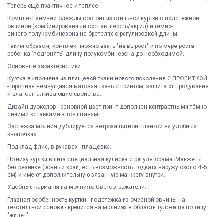
Теперь ещё практичнее и теплее.
Комплект зимней одежды состоит из стильной куртки с подстежной
овчиной (комбинированный состав шерсть/акрил) и тёмно-
синего полукомбинезона на бретелях с регулировкой длины.
Таким образом, комплект можно взять "на вырост" и по мере роста
ребенка "подгонять" длину полукомбинезона до необходимой.
Основные характеристики:
Куртка выполнена из плащевой ткани нового поколения С ПРОПИТКОЙ
- прочная немнущаяся матовая ткань с принтом, защита от продувания
и влагоотталкивающие свойства.
Дизайн дуоколор - основной цвет принт дополнен контрастными тёмно-
синими вставками в тон штанам.
Застежка молния дублируется ветрозащитной планкой на удобных
кнопочках.
Подклад флис, в рукавах - плащевка.
По низу куртки вшита специальная кулиска с регуляторами. Манжеты
без резинке (ровный край, есть возможность подката наружу около 4 -5
см) и имеют дополнительную вязанную манжету внутри.
Удобные карманы на молниях. Светоотражатели.
Главная особенность куртки - подстежка из очесной овчины на
текстильной основе - крепится на молниях в области туловища по типу
"жилет".