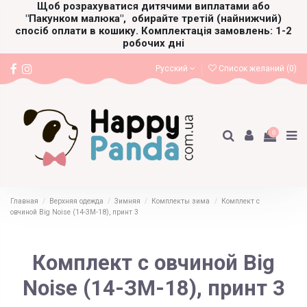
Щоб розрахуватися дитячими виплатами або
"Пакунком малюка",
обирайте третій (найнижчий)
спосіб оплати в кошику. Комплектація замовлень: 1-2
робочих дні
Русский
Список желаний (
0
)
0
Главная
Верхняя одежда
Зимняя
Комплекты зима
Комплект с
овчиной Big Noise (14-ЗМ-18), принт 3
Комплект с овчиной Big
Noise (14-ЗМ-18), принт 3