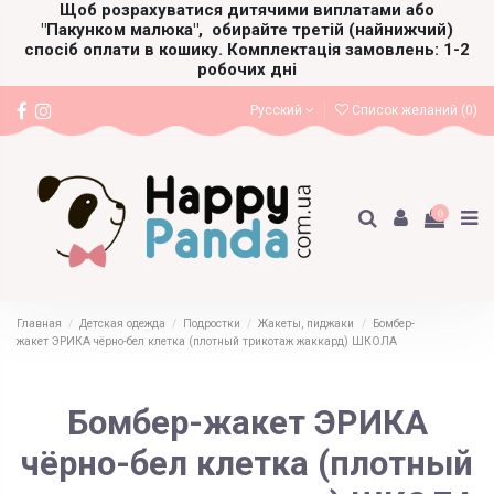
Щоб розрахуватися дитячими виплатами або
"Пакунком малюка",
обирайте третій (найнижчий)
спосіб оплати в кошику. Комплектація замовлень: 1-2
робочих дні
Русский
Список желаний (
0
)
0
Главная
Детская одежда
Подростки
Жакеты, пиджаки
Бомбер-
жакет ЭРИКА чёрно-бел клетка (плотный трикотаж жаккард) ШКОЛА
Бомбер-жакет ЭРИКА
чёрно-бел клетка (плотный