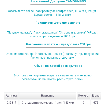
Вы в Киеве? Доступен САМОВЫВОЗ
Оформляете online - забираете уже завтра: Киев, ТЦ АРКАДИЯ, ул.
Борщаговская 154а, 2 этаж
Принимаем детские выплаты
"Пакунок малюка", "Пакунок школяра", "Зимова підтримка", "єЯсла",
помощь при рождении и 7000 грн
Наложенный платеж - предоплата 200 грн
Оплачиваете 200 грн (постельное - 300 грн), разницу - при получении.
При отказе - покрывает доставку
Обмен на другой размер/товар
Этот товар не подлежит возрату в нашем магазине, но по
согласованию мы можем рассмотреть обмен
Артикул
Название
Кол-во
Цена
035317
Стандартные размеры: 11 лет (146 см)
0
675