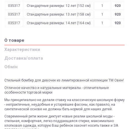
035317
Стандартные размеры: 12 лет (152 см)
1
920
035317
Стандартные размеры: 13 лет (158 см)
1
920
035317
Стандартные размеры: 14 лет (164 см)
1
920
О товаре
Характеристики
Доставка/оплата
Обмін
Стильный бомбер для девочек из лимитированной коллекции ТМ Овен!
Отличное качество и натуральные материалы - отличительные
особенности торговой марки
Мы принципиально не делали ставку на классическую школьную форму
- непрактичные, неудобные и устаревшие фасоны, как правило, на
синтетической основе не должны бать нормой для наших детей.
Современный ритм жизни диктует новые реалии школьной моды -
стильная, комфортная, легко поддающаяся стирке, максимально
хлопковая одежда, которую Ваш ребёнок захочет носить также и ЗА