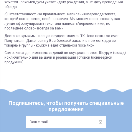
хочется - рекомендуем указать дату рождения, а не дату проведения
обряда.
6) Ответственность за правильность написания/перевода текста,
который вышивается, несёт заказчик. Мы можем посоветовать, как
лучше сформулировать текст или написать/перевести имя, но
последнее слово - всегда за вами.
Доставка крыжмы - всегда осуществляется ТК Нова пошта за счет
Получателя. Даже, если у Вас большой заказ и в нём есть другие
товарные группы - крыжма едет отдельной посылкой.
Самовывоз для именных изделий не осуществляется. Шоурум (склад) -
исключительно для выдачи и реализации готовой (конвеерной
продукции).
ЯК ЗАМОВИТИ? ЧИ Є ДОСТАВКА ПО УКРАІНІ?
ВАЖЛИВО:
Склад
Под заказ
Не всі категорії товарів, придбаних на нашому сайті
Доставка по Україні відбувається виключно ТК "Нова Пошта"
і може
підлягають поверненню та обміну!
бути здійснена, як на відділення (або поштомат), так і на адресу
Категория
премиум
Пунктом 9.5. Оферти встановлено, що обміну та/або
Під час оформлення замовлення оберіть потрібний варіант
Страна регистрации
Украина
поверненню НЕ ПІДЛЯГАЮТЬ наступні категоріі товарів
Укрпоштою відправок наразі НЕ здійснюємо!
Продавця:
Возможность самовывоза
нет
- аксесуари для дитячих візочків та автокрісел, в тому числі:
ЧИ Є БЕЗКОШТОВНА ДОСТАВКА?
Подпишитесь, чтобы получать специальные
Доставка по Украине
Новая почта
козирки, матрасики, вкладиші, простинки та подушки;
Безкоштовна доставка по Україні можлива виключно у відділення ТК
предложения
- корсетні товари;
"Нова Пошта"
для 100% передоплачених замовлень від 7500 грн
(не
розповсюджується на післяплату та адресну доставку)
Состояние
Новый товар
- парфюмерно-косметичні вироби;
ЯКІ ВАРІАНТИ ОПЛАТИ? ЧИ Є "ПАКУНОК МАЛЮКА"?
- пір’яно-пухові та хутряні вироби натуральні або штучні (в
Бренд
тому числі: конверти, футмуфи, вироби з натуральною чи
Доступні варіанти: