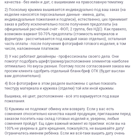
качества - без имён и дат, с вышивками на православную тематику.
2) Поскольку крыжма вышивается индивидуально под ваш заказ (на
изделие наносятся персональные данные - имена, даты,
индивидуальные пожелания и подписи), естественно, цех принимает
заказ в работу исключительно после получения предоплаты (на
официальный расчётный счёт - ФОП, 2 группа, без НДС). Как правило,
возможен вариант 50-70% предоплаты (стоимость материалов и
фурнитуры - рассчитывается под каждый заказ отдельно), остальная
часть оплаты - после получения фотографий готового изделия, в том
числе, наложенным платежом.
3) У нас работают дизайнеры - профессионалы своего дела. Они
помогут подобрать шрифт/размер/расположение элементов наиболее
оптимально. Но вкусы разные. Поэтому после согласования заказа мы
просим клиента одобрить отдельный бланк-бриф ОТК (будет выслан
вам дополнительно).
4) Все фотографии в этом разделе выложены с целью показать
текстуру материала и кружева (отделки) той или иной крыжмы.
Вышивка, её цвет, расположение - всё это варьируется под ваши
пожелания.
5) Крыжмы не подлежат обмену или возврату. Если у вас есть
сомнения относительно качества нашей продукции, приглашаем перед
заказом посетить наш склад готовых изделий и, уверены, любые
сомнения пройдут. Ещ один важный момент из практики: если вы на
100% не уверены в дате крещения, пожалуйста, не вышивайте дату!
Ограничьтесь именем ребёнка. Если же всё-таки вышить дату очень