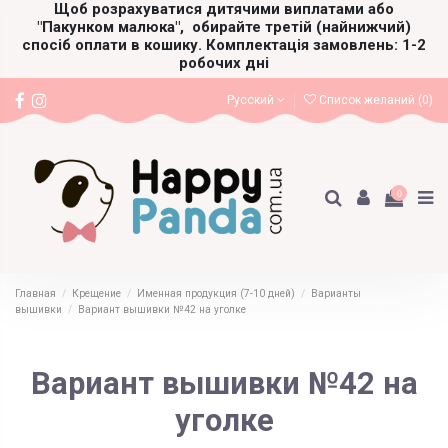
Щоб розрахуватися дитячими виплатами або
"Пакунком малюка",
обирайте третій (найнижчий)
спосіб оплати в кошику. Комплектація замовлень: 1-2
робочих дні
Русский
Список желаний (
0
)
0
Главная
Крещение
Именная продукция (7-10 дней)
Варианты
вышивки
Вариант вышивки №42 на уголке
Вариант вышивки №42 на
уголке