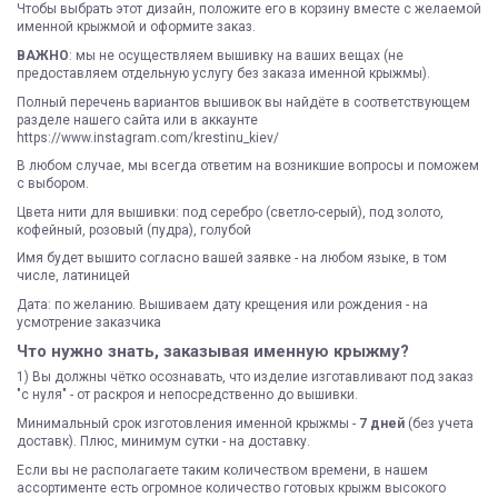
Чтобы выбрать этот дизайн, положите его в корзину вместе с желаемой
именной крыжмой и оформите заказ.
ВАЖНО
: мы не осуществляем вышивку на ваших вещах (не
предоставляем отдельную услугу без заказа именной крыжмы).
Полный перечень вариантов вышивок вы найдёте в соответствующем
разделе нашего сайта или в аккаунте
https://www.instagram.com/krestinu_kiev/
В любом случае, мы всегда ответим на возникшие вопросы и поможем
с выбором.
Цвета нити для вышивки: под серебро (светло-серый), под золото,
кофейный, розовый (пудра), голубой
Имя будет вышито согласно вашей заявке - на любом языке, в том
числе, латиницей
Дата: по желанию. Вышиваем дату крещения или рождения - на
усмотрение заказчика
Что нужно знать, заказывая именную крыжму?
1) Вы должны чётко осознавать, что изделие изготавливают под заказ
"с нуля" - от раскроя и непосредственно до вышивки.
Минимальный срок изготовления именной крыжмы -
7 дней
(без учета
доставк). Плюс, минимум сутки - на доставку.
Если вы не располагаете таким количеством времени, в нашем
ассортименте есть огромное количество готовых крыжм высокого