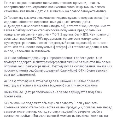
Если вы не располагаете таким количеством времени, в нашем
ассортименте есть огромное количество готовых крыжм высокого
качества - без имён и дат, с вышивками на православную тематику.
2) Поскольку крыжма вышивается индивидуально под ваш заказ (на
изделие наносятся персональные данные - имена, даты,
индивидуальные пожелания и подписи), естественно, цех принимает
заказ в работу исключительно после получения предоплаты (на
официальный расчётный счёт - ФОП, 2 группа, без НДС). Как правило,
возможен вариант 50-70% предоплаты (стоимость материалов и
фурнитуры - рассчитывается под каждый заказ отдельно), остальная
часть оплаты - после получения фотографий готового изделия, в том
числе, наложенным платежом.
3) У нас работают дизайнеры - профессионалы своего дела. Они
помогут подобрать шрифт/размер/расположение элементов наиболее
оптимально. Но вкусы разные. Поэтому после согласования заказа мы
просим клиента одобрить отдельный бланк-бриф ОТК (будет выслан
вам дополнительно).
4) Все фотографии в этом разделе выложены с целью показать
текстуру материала и кружева (отделки) той или иной крыжмы.
Вышивка, её цвет, расположение - всё это варьируется под ваши
пожелания.
5) Крыжмы не подлежат обмену или возврату. Если у вас есть
сомнения относительно качества нашей продукции, приглашаем перед
заказом посетить наш склад готовых изделий и, уверены, любые
сомнения пройдут. Ещ один важный момент из практики: если вы на