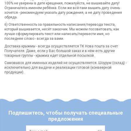
100% не уверены в дате крещения, пожалуйста, не вышивайте дату!
Ограничьтесь именем ребёнка. Если же всё-таки вышить дату очень
хочется - рекомендуем указать дату рождения, а не дату проведения
обряда.
6) Ответственность за правильность написания/перевода текста,
который вышивается, несёт заказчик. Мы можем посоветовать, как
лучше сформулировать текст или написать/перевести имя, но
последнее слово - всегда за вами.
Доставка крыжмы - всегда осуществляется ТК Нова пошта за счет
Получателя. Даже, если у Вас большой заказ и в нём есть другие
товарные группы - крыжма едет отдельной посылкой.
Самовывоз для именных изделий не осуществляется. Шоурум (склад) -
исключительно для выдачи и реализации готовой (конвеерной
продукции).
ЯК ЗАМОВИТИ? ЧИ Є ДОСТАВКА ПО УКРАІНІ?
ВАЖЛИВО:
Склад
Под заказ
Не всі категорії товарів, придбаних на нашому сайті
Доставка по Україні відбувається виключно ТК "Нова Пошта"
і може
підлягають поверненню та обміну!
бути здійснена, як на відділення (або поштомат), так і на адресу
Категория
премиум
Пунктом 9.5. Оферти встановлено, що обміну та/або
Під час оформлення замовлення оберіть потрібний варіант
Страна регистрации
Украина
поверненню НЕ ПІДЛЯГАЮТЬ наступні категоріі товарів
Укрпоштою відправок наразі НЕ здійснюємо!
Продавця:
Возможность самовывоза
нет
- аксесуари для дитячих візочків та автокрісел, в тому числі:
ЧИ Є БЕЗКОШТОВНА ДОСТАВКА?
Подпишитесь, чтобы получать специальные
Доставка по Украине
Новая почта
козирки, матрасики, вкладиші, простинки та подушки;
Безкоштовна доставка по Україні можлива виключно у відділення ТК
предложения
- корсетні товари;
"Нова Пошта"
для 100% передоплачених замовлень від 7500 грн
(не
розповсюджується на післяплату та адресну доставку)
Состояние
Новый товар
- парфюмерно-косметичні вироби;