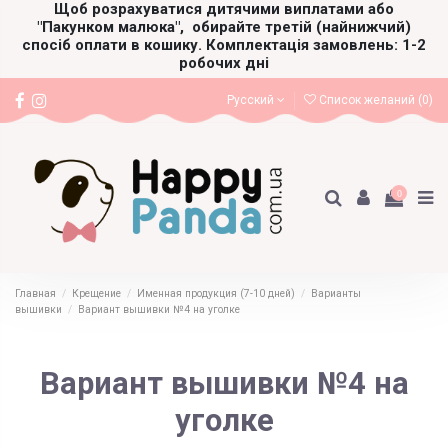
Щоб розрахуватися дитячими виплатами або
"Пакунком малюка",
обирайте третій (найнижчий)
спосіб оплати в кошику. Комплектація замовлень: 1-2
робочих дні
Русский
Список желаний (
0
)
0
Главная
Крещение
Именная продукция (7-10 дней)
Варианты
вышивки
Вариант вышивки №4 на уголке
Вариант вышивки №4 на
уголке