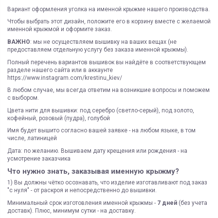
Вариант оформления уголка на именной крыжме нашего производства.
Чтобы выбрать этот дизайн, положите его в корзину вместе с желаемой
именной крыжмой и оформите заказ.
ВАЖНО
: мы не осуществляем вышивку на ваших вещах (не
предоставляем отдельную услугу без заказа именной крыжмы).
Полный перечень вариантов вышивок вы найдёте в соответствующем
разделе нашего сайта или в аккаунте
https://www.instagram.com/krestinu_kiev/
В любом случае, мы всегда ответим на возникшие вопросы и поможем
с выбором.
Цвета нити для вышивки: под серебро (светло-серый), под золото,
кофейный, розовый (пудра), голубой
Имя будет вышито согласно вашей заявке - на любом языке, в том
числе, латиницей
Дата: по желанию. Вышиваем дату крещения или рождения - на
усмотрение заказчика
Что нужно знать, заказывая именную крыжму?
1) Вы должны чётко осознавать, что изделие изготавливают под заказ
"с нуля" - от раскроя и непосредственно до вышивки.
Минимальный срок изготовления именной крыжмы -
7 дней
(без учета
доставк). Плюс, минимум сутки - на доставку.