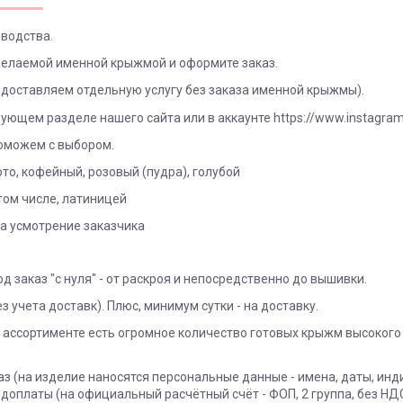
водства.
 желаемой именной крыжмой и оформите заказ.
доставляем отдельную услугу без заказа именной крыжмы).
ющем разделе нашего сайта или в аккаунте https://www.instagram.
поможем с выбором.
ото, кофейный, розовый (пудра), голубой
том числе, латиницей
а усмотрение заказчика
д заказ "с нуля" - от раскроя и непосредственно до вышивки.
з учета доставк). Плюс, минимум сутки - на доставку.
 ассортименте есть огромное количество готовых крыжм высокого 
з (на изделие наносятся персональные данные - имена, даты, инд
доплаты (на официальный расчётный счёт - ФОП, 2 группа, без НД