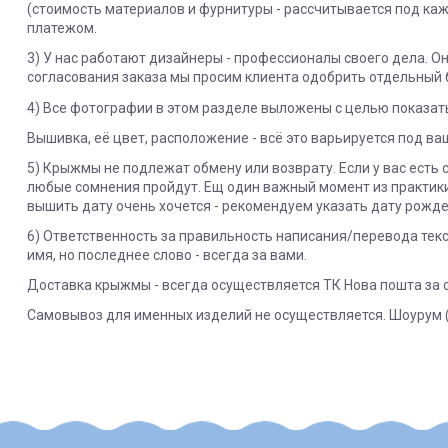
(стоимость материалов и фурнитуры - рассчитывается под каж
платежом.
3) У нас работают дизайнеры - профессионалы своего дела. 
согласования заказа мы просим клиента одобрить отдельный 
4) Все фотографии в этом разделе выложены с целью показать
Вышивка, её цвет, расположение - всё это варьируется под в
5) Крыжмы не подлежат обмену или возврату. Если у вас есть
любые сомнения пройдут. Ещ один важный момент из практики:
вышить дату очень хочется - рекомендуем указать дату рожде
6) Ответственность за правильность написания/перевода текс
имя, но последнее слово - всегда за вами.
Доставка крыжмы - всегда осуществляется ТК Нова пошта за с
Самовывоз для именных изделий не осуществляется. Шоурум (
ЯК ЗАМОВИТИ? ЧИ Є ДОСТАВКА ПО УКРАІНІ?
ВАЖЛИВО:
Склад
Не всі категорії товарів, придбаних на нашому сайті 
Доставка по Україні відбувається виключно ТК "Нова Пошта
Категория
Пунктом 9.5. Оферти встановлено, що обміну та/або 
Під час оформлення замовлення оберіть потрібний варіант
- аксесуари для дитячих візочків та автокрісел, в то
Страна регистрации
Укрпоштою відправок наразі НЕ здійснюємо!
- корсетні товари;