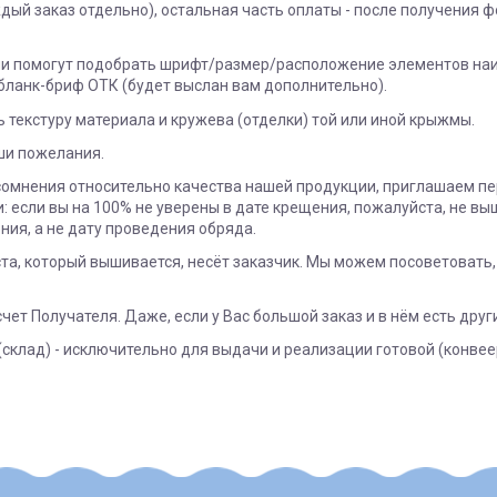
дый заказ отдельно), остальная часть оплаты - после получения 
Они помогут подобрать шрифт/размер/расположение элементов наи
бланк-бриф ОТК (будет выслан вам дополнительно).
 текстуру материала и кружева (отделки) той или иной крыжмы.
аши пожелания.
 сомнения относительно качества нашей продукции, приглашаем пе
 если вы на 100% не уверены в дате крещения, пожалуйста, не вы
ния, а не дату проведения обряда.
та, который вышивается, несёт заказчик. Мы можем посоветовать
чет Получателя. Даже, если у Вас большой заказ и в нём есть дру
склад) - исключительно для выдачи и реализации готовой (конвее
Под заказ
підлягають поверненню та обміну!
"
і може бути здійснена, як на відділення (або поштомат), так і на а
поверненню НЕ ПІДЛЯГАЮТЬ наступні категоріі товарів П
премиум
му числі: козирки, матрасики, вкладиші, простинки та под
Украина