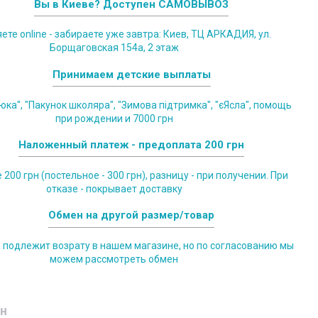
Вы в Киеве? Доступен САМОВЫВОЗ
те online - забираете уже завтра: Киев, ТЦ АРКАДИЯ, ул.
Борщаговская 154а, 2 этаж
Принимаем детские выплаты
юка", "Пакунок школяра", "Зимова підтримка", "єЯсла", помощь
при рождении и 7000 грн
Наложенный платеж - предоплата 200 грн
200 грн (постельное - 300 грн), разницу - при получении. При
отказе - покрывает доставку
Обмен на другой размер/товар
е подлежит возрату в нашем магазине, но по согласованию мы
можем рассмотреть обмен
н