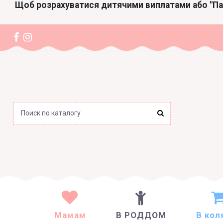
Щоб розрахуватися дитячими виплатами або "П
Мамам
В РОДДОМ
В кол