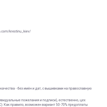
com/krestinu_kiev/
качества - без имён и дат, с вышивками на православную
ивидуальные пожелания и подписи), естественно, цех
С). Как правило, возможен вариант 50-70% предоплаты