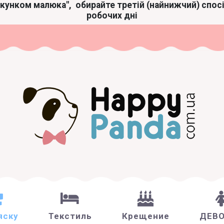
акунком малюка",
обирайте третій (найнижчий) спос
робочих дні
яску
Текстиль
Крещение
ДЕВ