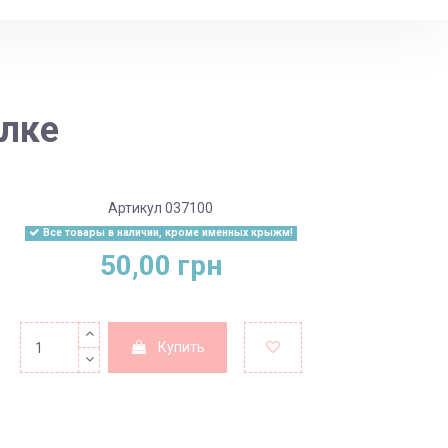
олке
Артикул
037100
Все товары в наличии, кроме именных крыжм!
50,00 грн
Купить