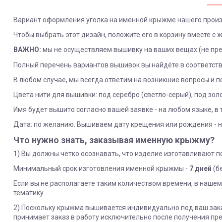
Вариант оформления уголка на именной крыжме нашего произ
Чтобы выбрать этот дизайн, положите его в корзину вместе с
ВАЖНО:
мы не осуществляем вышивку на ваших вещах (не пре
Полный перечень вариантов вышивок вы найдёте в соответству
В любом случае, мы всегда ответим на возникшие вопросы и 
Цвета нити для вышивки: под серебро (светло-серый), под зол
Имя будет вышито согласно вашей заявке - на любом языке, в 
Дата: по желанию. Вышиваем дату крещения или рождения - н
Что нужно знать, заказывая именную крыжму?
1) Вы должны чётко осознавать, что изделие изготавливают по
Минимальный срок изготовления именной крыжмы -
7 дней
(бе
Если вы не располагаете таким количеством времени, в нашем
тематику.
2) Поскольку крыжма вышивается индивидуально под ваш зака
принимает заказ в работу исключительно после получения пре