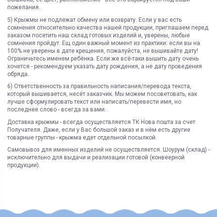
пожелания.
5) Крыжмы не подлежат обмену или возврату. Если у вас есть
сомнения относительно качества нашей продукции, приглашаем перед
заказом посетить наш склад готовых изделий и, уверены, любые
сомнения пройдут. Ещ один важный момент из практики: если вы на
100% не уверены в дате крещения, пожалуйста, не вышивайте дату!
Ограничьтесь именем ребёнка. Если же всё-таки вышить дату очень
хочется - рекомендуем указать дату рождения, а не дату проведения
обряда.
6) Ответственность за правильность написания/перевода текста,
который вышивается, несёт заказчик. Мы можем посоветовать, как
лучше сформулировать текст или написать/перевести имя, но
последнее слово - всегда за вами.
Доставка крыжмы - всегда осуществляется ТК Нова пошта за счет
Получателя. Даже, если у Вас большой заказ и в нём есть другие
товарные группы - крыжма едет отдельной посылкой.
Самовывоз для именных изделий не осуществляется. Шоурум (склад) -
исключительно для выдачи и реализации готовой (конвеерной
продукции).
ЯК ЗАМОВИТИ? ЧИ Є ДОСТАВКА ПО УКРАІНІ?
ВАЖЛИВО:
Склад
Под заказ
Не всі категорії товарів, придбаних на нашому сайті
Доставка по Україні відбувається виключно ТК "Нова Пошта"
і може
підлягають поверненню та обміну!
бути здійснена, як на відділення (або поштомат), так і на адресу
Категория
премиум
Пунктом 9.5. Оферти встановлено, що обміну та/або
Під час оформлення замовлення оберіть потрібний варіант
Страна регистрации
Украина
поверненню НЕ ПІДЛЯГАЮТЬ наступні категоріі товарів
Укрпоштою відправок наразі НЕ здійснюємо!