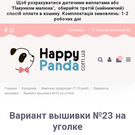
Щоб розрахуватися дитячими виплатами або
"Пакунком малюка",
обирайте третій (найнижчий)
спосіб оплати в кошику. Комплектація замовлень: 1-2
робочих дні
Русский
Список желаний (
0
)
0
Главная
Крещение
Именная продукция (7-10 дней)
Варианты
вышивки
Вариант вышивки №23 на уголке
Вариант вышивки №23 на
уголке