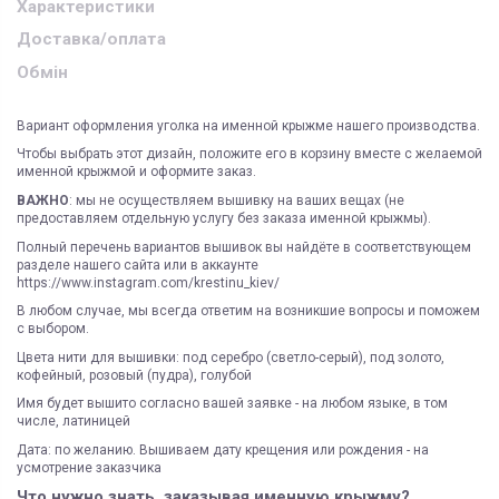
Характеристики
Доставка/оплата
Обмін
Вариант оформления уголка на именной крыжме нашего производства.
Чтобы выбрать этот дизайн, положите его в корзину вместе с желаемой
именной крыжмой и оформите заказ.
ВАЖНО
: мы не осуществляем вышивку на ваших вещах (не
предоставляем отдельную услугу без заказа именной крыжмы).
Полный перечень вариантов вышивок вы найдёте в соответствующем
разделе нашего сайта или в аккаунте
https://www.instagram.com/krestinu_kiev/
В любом случае, мы всегда ответим на возникшие вопросы и поможем
с выбором.
Цвета нити для вышивки: под серебро (светло-серый), под золото,
кофейный, розовый (пудра), голубой
Имя будет вышито согласно вашей заявке - на любом языке, в том
числе, латиницей
Дата: по желанию. Вышиваем дату крещения или рождения - на
усмотрение заказчика
Что нужно знать, заказывая именную крыжму?