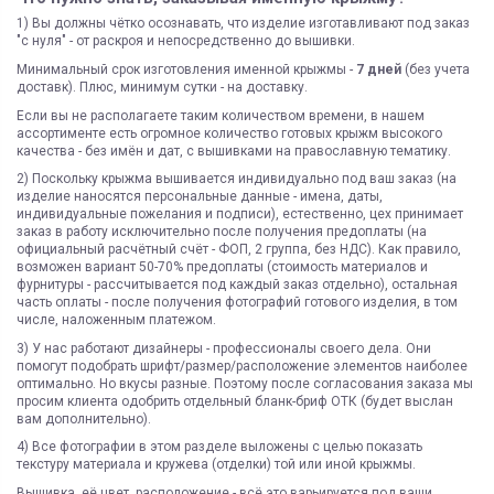
1) Вы должны чётко осознавать, что изделие изготавливают под заказ
"с нуля" - от раскроя и непосредственно до вышивки.
Минимальный срок изготовления именной крыжмы -
7 дней
(без учета
доставк). Плюс, минимум сутки - на доставку.
Если вы не располагаете таким количеством времени, в нашем
ассортименте есть огромное количество готовых крыжм высокого
качества - без имён и дат, с вышивками на православную тематику.
2) Поскольку крыжма вышивается индивидуально под ваш заказ (на
изделие наносятся персональные данные - имена, даты,
индивидуальные пожелания и подписи), естественно, цех принимает
заказ в работу исключительно после получения предоплаты (на
официальный расчётный счёт - ФОП, 2 группа, без НДС). Как правило,
возможен вариант 50-70% предоплаты (стоимость материалов и
фурнитуры - рассчитывается под каждый заказ отдельно), остальная
часть оплаты - после получения фотографий готового изделия, в том
числе, наложенным платежом.
3) У нас работают дизайнеры - профессионалы своего дела. Они
помогут подобрать шрифт/размер/расположение элементов наиболее
оптимально. Но вкусы разные. Поэтому после согласования заказа мы
просим клиента одобрить отдельный бланк-бриф ОТК (будет выслан
вам дополнительно).
4) Все фотографии в этом разделе выложены с целью показать
текстуру материала и кружева (отделки) той или иной крыжмы.
Вышивка, её цвет, расположение - всё это варьируется под ваши