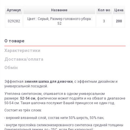
Артикул
Название
Кол-во
Цена
Цвет:: Серый, Размер головного убора:
029282
3
200
52
О товаре
Характеристики
Доставка/оплата
Обмін
Эффектная
зимняя шапка для девочки
, с эффектным дизайном и
универсальной посадкой.
Утеплена синтепоном, отшивается в одном универсальном
размере:
52-54 см
, фактически может подойти и на обхват в диапазоне
50-54 см. Такая шапочка послужит Вашей принцессе не один год.
Состоит из трёх слоев:
- верхний вязанный слой, состав нити 50% шерсть, 50% пан;
- внутри прослойка силиконизированного синтепона средней толщины
(температурный режим до - 25С, если без капюшона);