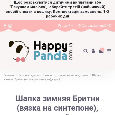
Щоб розрахуватися дитячими виплатами або
"Пакунком малюка",
обирайте третій (найнижчий)
спосіб оплати в кошику. Комплектація замовлень: 1-2
робочих дні
Русский
Список желаний (
0
)
0
Главная
Верхняя одежда
Зимняя
Шапки, манишки, краги
Шапка
зимняя Бритни (вязка на синтепоне), серый
Шапка зимняя Бритни
(вязка на синтепоне),