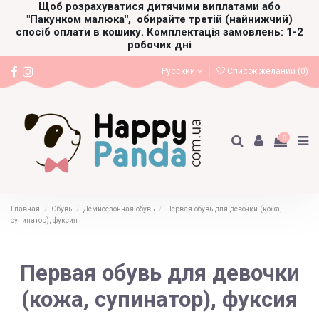
Щоб розрахуватися дитячими виплатами або
"Пакунком малюка",
обирайте третій (найнижчий)
спосіб оплати в кошику. Комплектація замовлень: 1-2
робочих дні
Русский
Список желаний (
0
)
0
Главная
Обувь
Демисезонная обувь
Первая обувь для девочки (кожа,
супинатор), фуксия
Первая обувь для девочки
(кожа, супинатор), фуксия