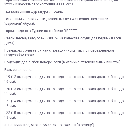
чтобы избежать плоскостопия и вальгуса!
- качественныя фурнитура и пошив;
- стильный и практичный дизайн (маленькая копия настоящей
"взрослой" обуви);
- произведено в Турции на фабрике BREEZE.
Сезон: весна/лето/осень (зимой - в качестве обуви для первых шагов
дома).
Прекрасно сочетается как с праздничным, так и с повседневным
гардеробом крохи.
Подходит для любой поверхности (в отличие от текстильных пинеток).
Размерная сетка:
- 19 (12 см наружная длина по подошве, то есть, ножка должна быть до
10 см);
- 20 (13 см наружная длина по подошве, то есть, ножка должна быть до
11 см);
- 21 (14 см наружная длина по подошве, то есть, ножка должна быть до
12 см);
- 22 (15 см наружная длина по подошве, то есть, ножка должна быть до
13 см);
(в наличии всё, что получается положить в "Корзину").