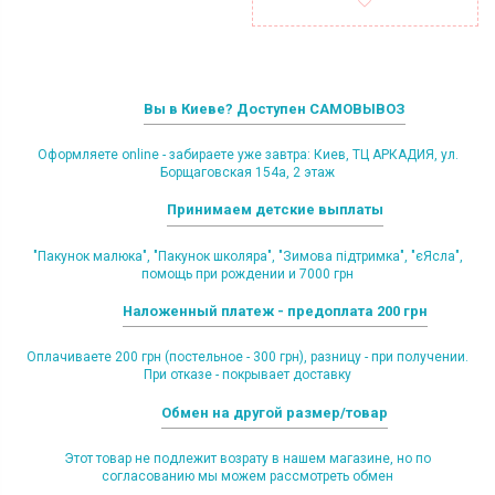
Вы в Киеве? Доступен САМОВЫВОЗ
Оформляете online - забираете уже завтра: Киев, ТЦ АРКАДИЯ, ул.
Борщаговская 154а, 2 этаж
Принимаем детские выплаты
"Пакунок малюка", "Пакунок школяра", "Зимова підтримка", "єЯсла",
помощь при рождении и 7000 грн
Наложенный платеж - предоплата 200 грн
Оплачиваете 200 грн (постельное - 300 грн), разницу - при получении.
При отказе - покрывает доставку
Обмен на другой размер/товар
Этот товар не подлежит возрату в нашем магазине, но по
согласованию мы можем рассмотреть обмен