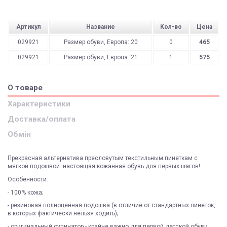
Артикул
Название
Кол-во
Цена
029921
Размер обуви, Европа: 20
0
465
029921
Размер обуви, Европа: 21
1
575
О товаре
Характеристики
Доставка/оплата
Обмін
Прекрасная альтернатива пресловутым текстильным пинеткам с
мягкой подошвой: настоящая кожанная обувь для первых шагов!
Особенности:
- 100% кожа;
- резиновая полноценная подошва (в отличие от стандартных пинеток,
в которых фактически нельзя ходить);
- оригинальный супинатор - крайне важно для первой детской обуви,