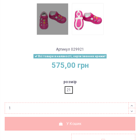
Артикул
029921
Всі товари в наявності, окрім іменних крижм!
575,00 грн
розмір
21
У Кошик