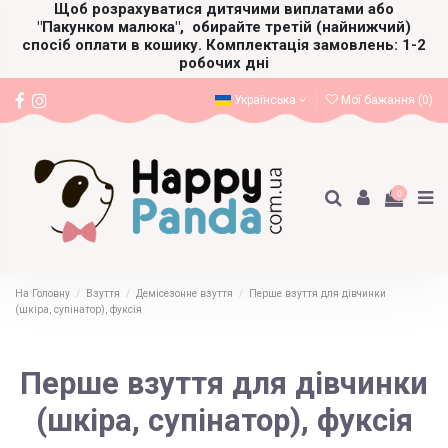
Щоб розрахуватися дитячими виплатами або
"Пакунком малюка",
обирайте третій (найнижчий)
спосіб оплати в кошику. Комплектація замовлень: 1-2
робочих дні
Українська
Мої бажання (
0
)
0
На Головну
Взуття
Демісезонне взуття
Перше взуття для дівчинки
(шкіра, супінатор), фуксія
Перше взуття для дівчинки
(шкіра, супінатор), фуксія