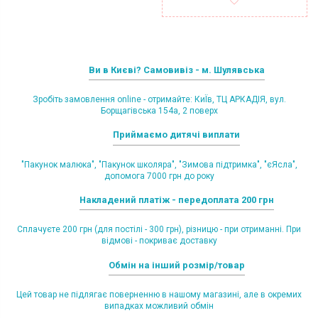
Ви в Києві? Самовивіз - м. Шулявська
Зробіть замовлення online - отримайте: КиЇв, ТЦ АРКАДІЯ, вул.
Борщагівська 154а, 2 поверх
Приймаємо дитячі виплати
"Пакунок малюка", "Пакунок школяра", "Зимова підтримка", "єЯсла",
допомога 7000 грн до року
Накладений платіж - передоплата 200 грн
Сплачуєте 200 грн (для постілі - 300 грн), різницю - при отриманні. При
відмові - покриває доставку
Обмін на інший розмір/товар
Цей товар не підлягає поверненню в нашому магазині, але в окремих
випадках можливий обмін