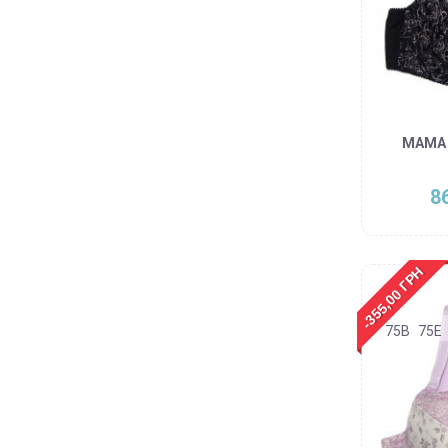
MAMA 
8
-355,00 ГРН
75B
75E