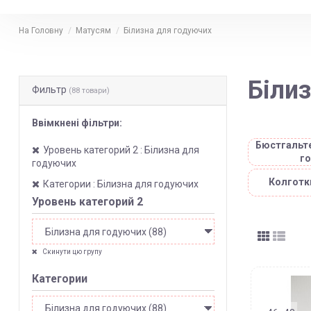
На Головну
Матусям
Білизна для годуючих
Біли
Фильтр
(88 товари)
Ввімкнені фільтри:
Бюстгальте
Уровень категорий 2 : Білизна для
г
годуючих
Колготки
Категории : Білизна для годуючих
Уровень категорий 2
Скинути цю групу
Категории