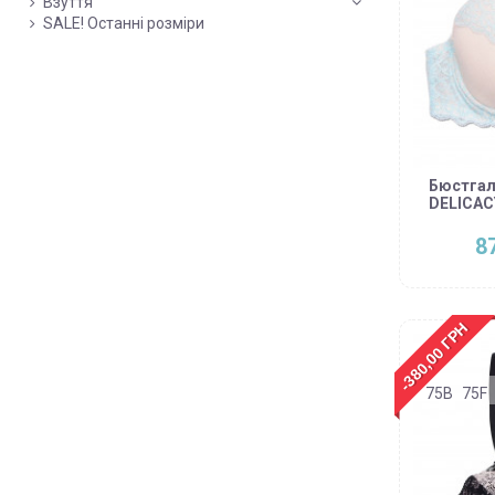
Взуття
SALE! Останні розміри
Бюстгал
DELICAC
8
-380,00 ГРН
75B
75F