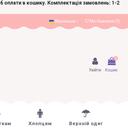
іб оплати в кошику. Комплектація замовлень: 1-2
Українська
Мої бажання (
0
)
0
Увійти
Кошик:
ткам
Хлопцям
Верхній одяг