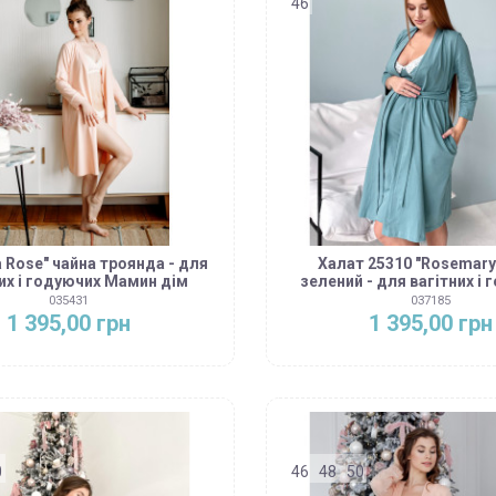
46
a Rose" чайна троянда - для
Халат 25310 "Rosemary"
их і годуючих Мамин дім
зелений - для вагітних і
035431
037185
1 395,00 грн
1 395,00 грн
0
46
48
50