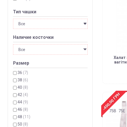
Тип чашки
Наличие косточки
Халат 
вагітн
Размер
36
(7)
38
(6)
40
(8)
-400,00 ГРН
42
(4)
44
(9)
46
(8)
75B
75E
48
(11)
50
(8)