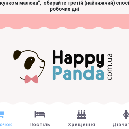
акунком малюка",
обирайте третій (найнижчий) спос
робочих дні
зочок
Постіль
Хрещення
Дівча