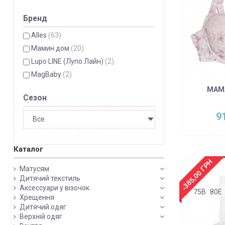
Бренд
Alles
(63)
Мамин дом
(20)
Lupo LINE (Лупо Лайн)
(2)
MagBaby
(2)
MAMA
Сезон
9
Каталог
-385,00 ГРН
Матусям
Дитячий текстиль
Аксессуари у візочок
75B
80E
Хрещення
Дитячий одяг
Верхній одяг