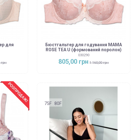
ер для
Бюстгальтер для годування MAMA
ROSE TEA U (формований поролон)
030290
805,00 грн
0 грн
1 160,00 грн
РОЗПРОДАЖ!
75F
80F