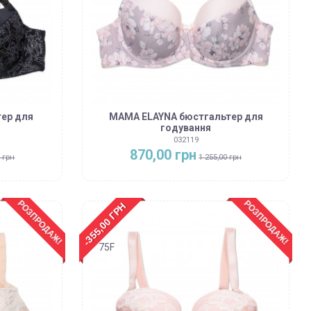
ер для
MAMA ELAYNA бюстгальтер для
годування
032119
870,00 грн
0 грн
1 255,00 грн
РОЗПРОДАЖ!
РОЗПРОДАЖ!
-355,00 ГРН
75F