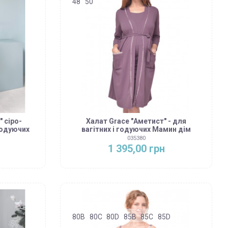
48
50
 сіро-
Халат Grace "Аметист" - для
 годуючих
вагітних і годуючих Мамин дім
035380
1 395,00 грн
80B
80C
80D
85B
85C
85D