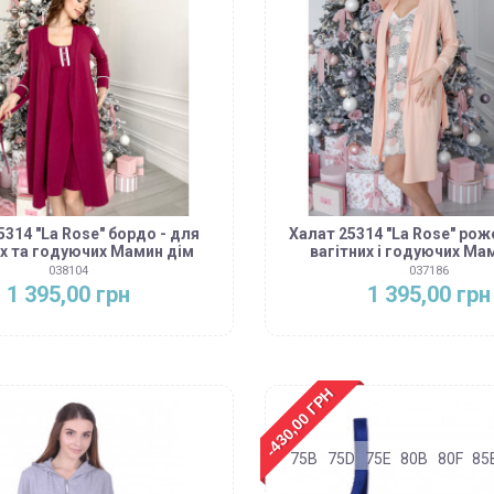
5314 "La Rose" бордо - для
Халат 25314 "La Rose" рож
их та годуючих Мамин дім
вагітних і годуючих Ма
038104
037186
1 395,00 грн
1 395,00 грн
-430,00 ГРН
75B
75D
75E
80B
80F
85