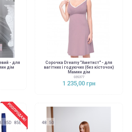
евий - для
Сорочка Dreamy "Аметист" - для
мин дім
вагітних і годуючих (без кісточок)
Мамин дім
035377
1 235,00 грн
РОЗПРОДАЖ!
B
85D
85E
48
50