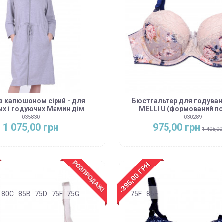
з капюшоном сірий - для
Бюстгальтер для годува
их і годуючих Мамин дім
MELLI U (формований п
035830
030289
1 075,00 грн
975,00 грн
1 405,0
РОЗПРОДАЖ!
-395,00 ГРН
80C
85B
75D
75F
75G
75F
85E