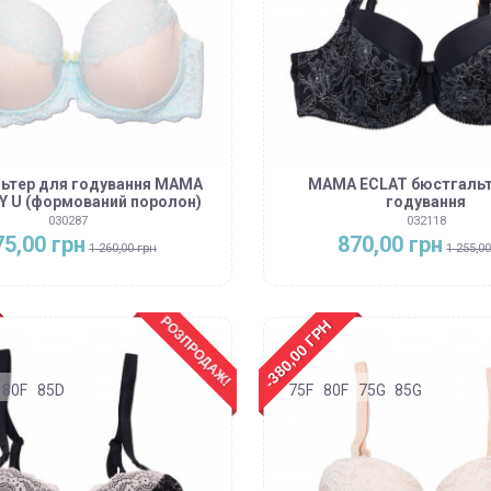
ьтер для годування MAMA
MAMA ECLAT бюстгальт
Y U (формований поролон)
годування
030287
032118
75,00 грн
870,00 грн
1 260,00 грн
1 255,0
РОЗПРОДАЖ!
-380,00 ГРН
80F
85D
75F
80F
75G
85G