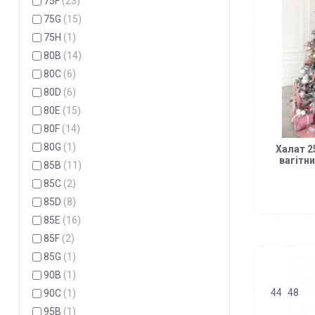
75F
(23)
75G
(15)
75H
(1)
80B
(14)
80C
(6)
80D
(6)
80E
(15)
80F
(14)
80G
(1)
Халат 2
вагітн
85B
(11)
85C
(2)
85D
(8)
85E
(16)
85F
(2)
85G
(1)
90B
(1)
44
48
90C
(1)
95B
(1)