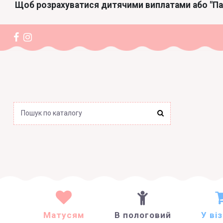
Щоб розрахуватися дитячими виплатами або "П
Матусям
В пологовий
У ві