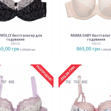
MOLLY бюстгальтер для
MAMA GABY бюстгальт
годування
годування
032122
032121
65,00 грн
865,00 грн
1 245,00 грн
1 245,0
РОЗПРОДАЖ!
-355,00 ГРН
75F
80E
75E
75G
80E