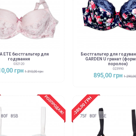
 ETE бюстгальтер для
Бюстгальтер для годува
годування
GARDEN U гранат (фор
поролон)
032120
10,00 грн
023990
1 310,00 грн
895,00 грн
1 290,0
РОЗПРОДАЖ!
-385,00 ГРН
80F
85B
75F
80F
85E