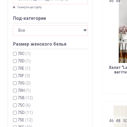
46
48
Скинути цю групу
Под-категории
Размер женского белья
70C
(1)
70D
(1)
Халат "L
70E
(1)
вагітн
70F
(3)
70G
(2)
70H
(1)
75B
(12)
75C
(6)
75D
(11)
75E
(12)
46
48
5