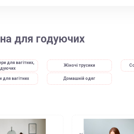
зна для годуючих
ри для вагітних,
Жіночі трусики
С
одуючих
 для вагітних
Домашній одяг