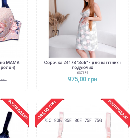
ння MAMA
Сорочка 24178 "Sofi" - для вагітних і
оролон)
годуючих
037184
975,00 грн
0 грн
РОЗПРОДАЖ!
РОЗПРОДАЖ!
-395,00 ГРН
75C
80B
85E
80E
75F
75G