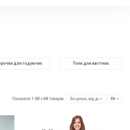
орочки для годуючих
Топи для вагітних
Показати 1-88 з 88 товарів
За ціною, від дорожчих
88