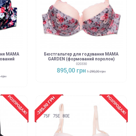
ння MAMA
Бюстгальтер для годування MAMA
мований
GARDEN (формований поролон)
020330
895,00 грн
1 290,00 грн
0 грн
РОЗПРОДАЖ!
РОЗПРОДАЖ!
-385,00 ГРН
75F
75E
80E