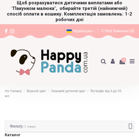
Щоб розрахуватися дитячими виплатами або
"Пакунком малюка",
обирайте третій (найнижчий)
спосіб оплати в кошику. Комплектація замовлень: 1-2
робочих дні
Українська
Мої бажання (
0
)
0
На Головну
Верхній одяг
Зимовий дитячий одяг
Футмуфи від 6 до 36
міс
Фильтр
(1 товар)
Каталог