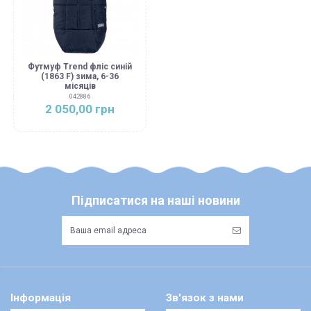
Футмуф Trend фліс синій
(1863 F) зима, 6-36
місяців
042886
2 050,00 грн
Підписатися на наші новини
Інформація
Зв'язок з нами