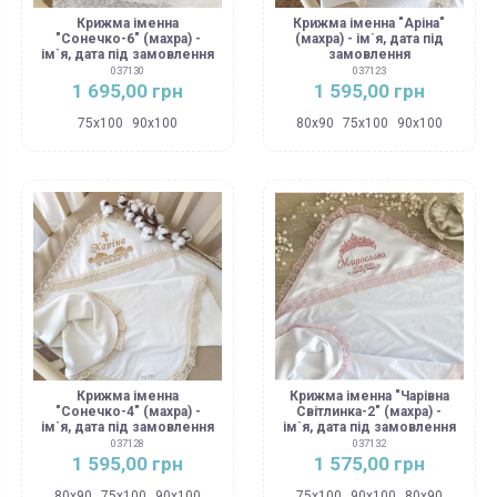
Крижма іменна
Крижма іменна "Аріна"
"Сонечко-6" (махра) -
(махра) - ім`я, дата під
ім`я, дата під замовлення
замовлення
037130
037123
1 695,00 грн
1 595,00 грн
75х100
90х100
80х90
75х100
90х100
Крижма іменна
Крижма іменна "Чарівна
"Сонечко-4" (махра) -
Світлинка-2" (махра) -
ім`я, дата під замовлення
ім`я, дата під замовлення
037128
037132
1 595,00 грн
1 575,00 грн
80х90
75х100
90х100
75х100
90х100
80х90