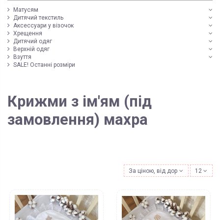
Матусям
Дитячий текстиль
Аксессуари у візочок
Хрещення
Дитячий одяг
Верхній одяг
Взуття
SALE! Останні розміри
Крижми з ім'ям (під
замовлення) махра
За ціною, від дорожчих
12