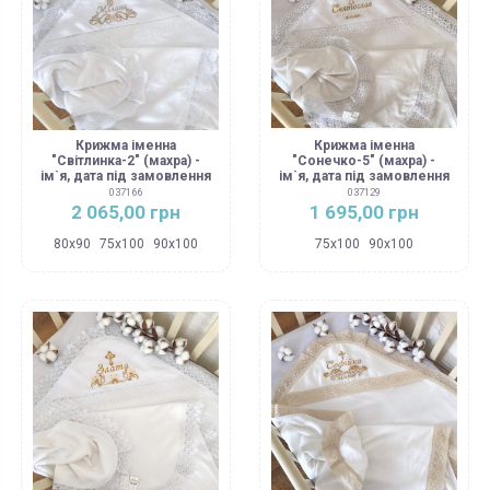
Крижма іменна
Крижма іменна
"Світлинка-2" (махра) -
"Сонечко-5" (махра) -
ім`я, дата під замовлення
ім`я, дата під замовлення
037166
037129
2 065,00 грн
1 695,00 грн
80х90
75х100
90х100
75х100
90х100