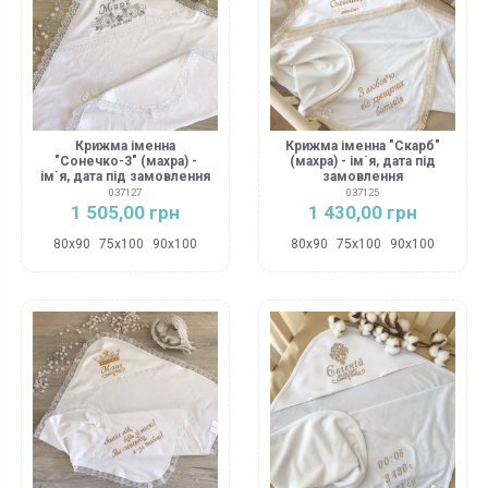
Крижма іменна
Крижма іменна "Скарб"
"Сонечко-3" (махра) -
(махра) - ім`я, дата під
ім`я, дата під замовлення
замовлення
037127
037125
1 505,00 грн
1 430,00 грн
80х90
75х100
90х100
80х90
75х100
90х100