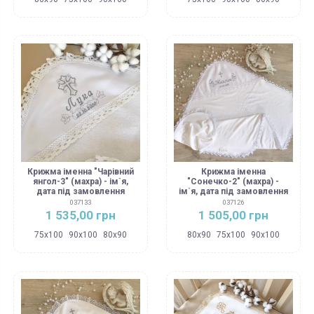
Крижма іменна "Чарівний
Крижма іменна
янгол-3" (махра) - ім`я,
"Сонечко-2" (махра) -
дата під замовлення
ім`я, дата під замовлення
037133
037126
1 535,00 грн
1 505,00 грн
75х100
90х100
80х90
80х90
75х100
90х100