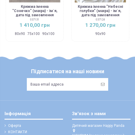
Крижма іменна
Крижма іменна "Небесні
"Сонечко" (махра) - ім`я,
голубки" (махра) - ім`я,
дата під замовлення
дата під замовлення
037131
037124
1 410,00 грн
1 270,00 грн
80х90
75х100
90х100
90х90
Підписатися на наші новини
Інформація
Зв'язок з нами
Оферта
Дитячий магазин Happy Panda
КОНТАКТИ