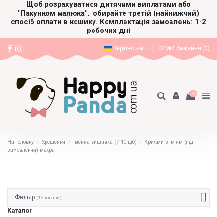
Щоб розрахуватися дитячими виплатами або
"Пакунком малюка",
обирайте третій (найнижчий)
спосіб оплати в кошику. Комплектація замовлень: 1-2
робочих дні
Українська
Мої бажання (
0
)
0
На Головну
Хрещення
Іменна вишивка (7-10 діб)
Крижми з ім'ям (під
замовлення) махра
Фильтр
(12 товари)
Каталог