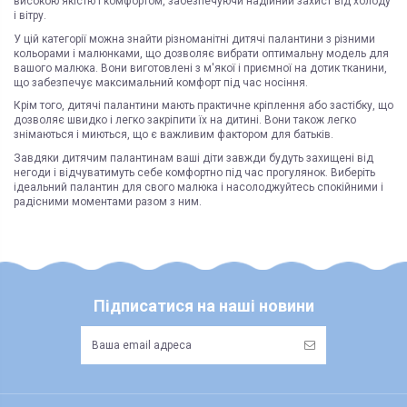
високою якістю і комфортом, забезпечуючи надійний захист від холоду
і вітру.
У цій категорії можна знайти різноманітні дитячі палантини з різними
кольорами і малюнками, що дозволяє вибрати оптимальну модель для
вашого малюка. Вони виготовлені з м'якої і приємної на дотик тканини,
що забезпечує максимальний комфорт під час носіння.
Крім того, дитячі палантини мають практичне кріплення або застібку, що
дозволяє швидко і легко закріпити їх на дитині. Вони також легко
знімаються і миються, що є важливим фактором для батьків.
Завдяки дитячим палантинам ваші діти завжди будуть захищені від
негоди і відчуватимуть себе комфортно під час прогулянок. Виберіть
ідеальний палантин для свого малюка і насолоджуйтесь спокійними і
радісними моментами разом з ним.
Підписатися на наші новини