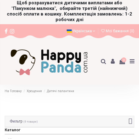
Щоб розрахуватися дитячими виплатами або
"Пакунком малюка",
обирайте третій (найнижчий)
спосіб оплати в кошику. Комплектація замовлень: 1-2
робочих дні
Українська
Мої бажання (
0
)
0
На Головну
Хрещення
Дитячі палантини
Фильтр
(6 товари)
Каталог