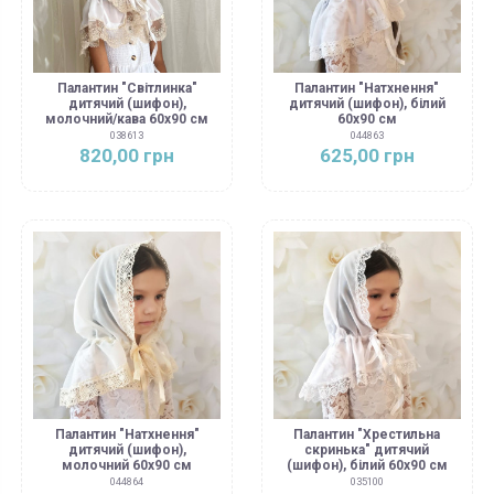
Палантин "Світлинка"
Палантин "Натхнення"
дитячий (шифон),
дитячий (шифон), білий
молочний/кава 60х90 см
60х90 см
038613
044863
820,00 грн
625,00 грн
Палантин "Натхнення"
Палантин "Хрестильна
дитячий (шифон),
скринька" дитячий
молочний 60х90 см
(шифон), білий 60х90 см
044864
035100