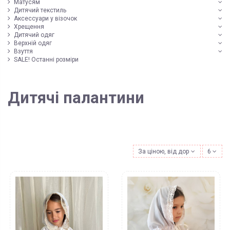
Матусям
Дитячий текстиль
Аксессуари у візочок
Хрещення
Дитячий одяг
Верхній одяг
Взуття
SALE! Останні розміри
Дитячі палантини
За ціною, від дорожчих
6