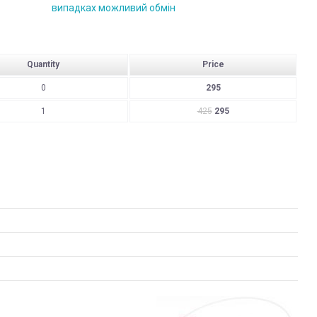
випадках можливий обмін
Quantity
Price
0
295
1
425
295