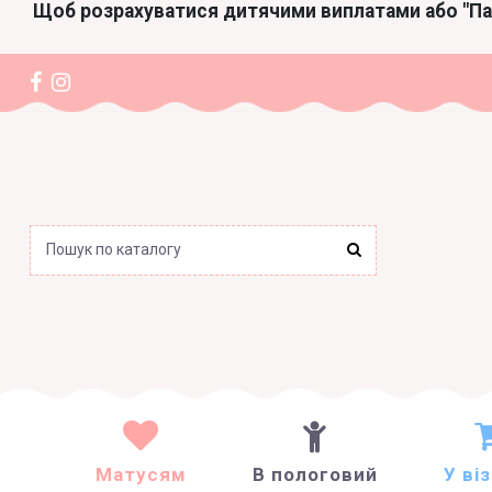
Щоб розрахуватися дитячими виплатами або "П
Матусям
В пологовий
У ві