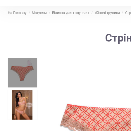
На Головну
Матусям
Білизна для годуючих
Жіночі трусики
Стр
Стрі