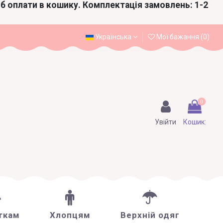
іб оплати в кошику. Комплектація замовлень: 1-2
Українська
Мої бажання (
0
)
0
Увійти
Кошик:
ткам
Хлопцям
Верхній одяг