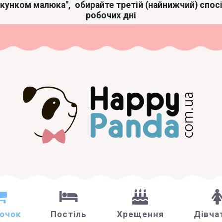
акунком малюка",
обирайте третій (найнижчий) спос
робочих дні
зочок
Постіль
Хрещення
Дівча