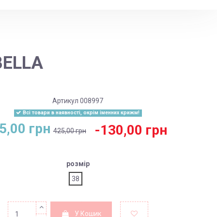
BELLA
Артикул
008997
Всі товари в наявності, окрім іменних крижм!
5,00 грн
-130,00 грн
425,00 грн
розмір
38
У Кошик