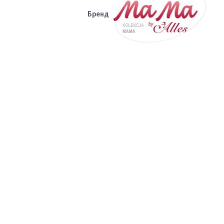
Бренд
також підлягає поверненню або його вартість буде
ься на післяплату та адресну доставку)
овчиною, флісові та/або хутряні чохли у візок/автокрісло тощо);