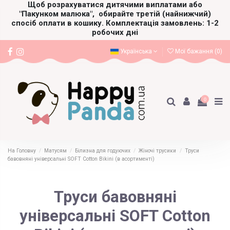
Щоб розрахуватися дитячими виплатами або
"Пакунком малюка",
обирайте третій (найнижчий)
спосіб оплати в кошику. Комплектація замовлень: 1-2
робочих дні
Українська
Мої бажання (
0
)
0
На Головну
Матусям
Білизна для годуючих
Жіночі трусики
Труси
бавовняні універсальні SOFT Cotton Bikini (в асортименті)
Труси бавовняні
універсальні SOFT Cotton