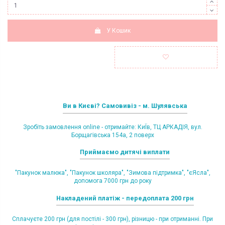
У Кошик
Ви в Києві? Самовивіз - м. Шулявська
Зробіть замовлення online - отримайте: КиЇв, ТЦ АРКАДІЯ, вул.
Борщагівська 154а, 2 поверх
Приймаємо дитячі виплати
"Пакунок малюка", "Пакунок школяра", "Зимова підтримка", "єЯсла",
допомога 7000 грн до року
Накладений платіж - передоплата 200 грн
Сплачуєте 200 грн (для постілі - 300 грн), різницю - при отриманні. При