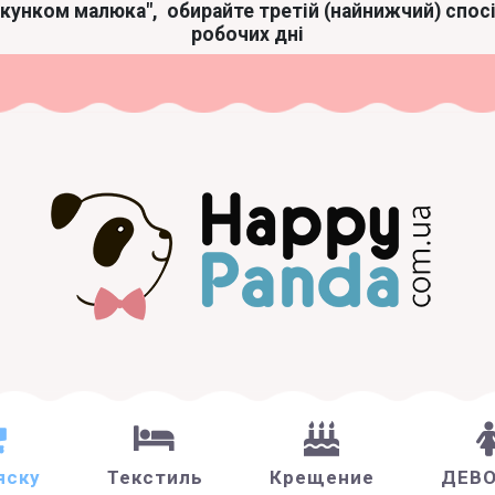
акунком малюка",
обирайте третій (найнижчий) спос
робочих дні
яску
Текстиль
Крещение
ДЕВ