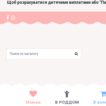
Щоб розрахуватися дитячими виплатами або "П
Мамам
В РОДДОМ
В кол