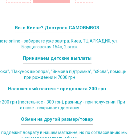
Вы в Киеве? Доступен САМОВЫВОЗ
те online - забираете уже завтра: Киев, ТЦ АРКАДИЯ, ул.
Борщаговская 154а, 2 этаж
Принимаем детские выплаты
юка", "Пакунок школяра", "Зимова підтримка", "єЯсла", помощь
при рождении и 7000 грн
Наложенный платеж - предоплата 200 грн
200 грн (постельное - 300 грн), разницу - при получении. При
отказе - покрывает доставку
Обмен на другой размер/товар
е подлежит возрату в нашем магазине, но по согласованию мы