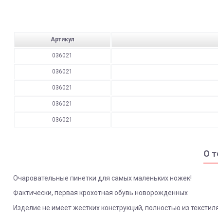
Артикул
036021
036021
036021
036021
036021
О т
Очаровательные пинетки для самых маленьких ножек!
Фактически, первая крохотная обувь новорожденных
Изделие не имеет жестких конструкций, полностью из текстил