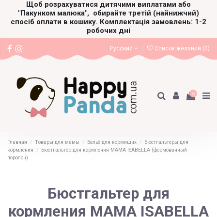
Щоб розрахуватися дитячими виплатами або
"Пакунком малюка",
обирайте третій (найнижчий)
спосіб оплати в кошику. Комплектація замовлень: 1-2
робочих дні
Русский
Список желаний (
0
)
0
Главная
Товары для мамы
Бельё для кормящих
Бюстгальтеры для
кормления
Бюстгальтер для кормления MAMA ISABELLA (формованный
поролон)
Бюстгальтер для
кормления MAMA ISABELLA