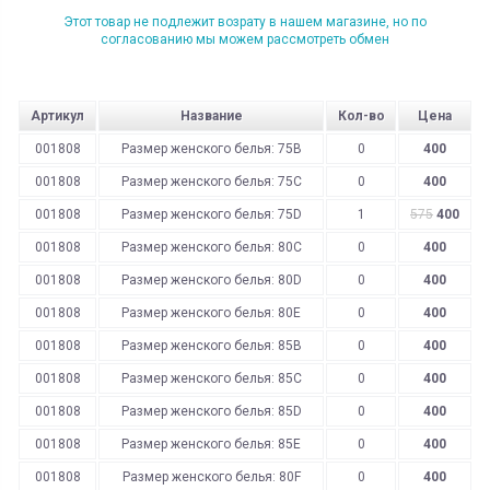
Этот товар не подлежит возрату в нашем магазине, но по
согласованию мы можем рассмотреть обмен
Артикул
Название
Кол-во
Цена
001808
Размер женского белья: 75B
0
400
001808
Размер женского белья: 75C
0
400
001808
Размер женского белья: 75D
1
575
400
001808
Размер женского белья: 80C
0
400
001808
Размер женского белья: 80D
0
400
001808
Размер женского белья: 80E
0
400
001808
Размер женского белья: 85B
0
400
001808
Размер женского белья: 85C
0
400
001808
Размер женского белья: 85D
0
400
001808
Размер женского белья: 85E
0
400
001808
Размер женского белья: 80F
0
400