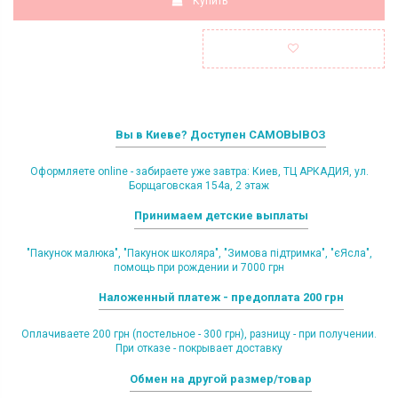
Купить
Вы в Киеве? Доступен САМОВЫВОЗ
Оформляете online - забираете уже завтра: Киев, ТЦ АРКАДИЯ, ул.
Борщаговская 154а, 2 этаж
Принимаем детские выплаты
"Пакунок малюка", "Пакунок школяра", "Зимова підтримка", "єЯсла",
помощь при рождении и 7000 грн
Наложенный платеж - предоплата 200 грн
Оплачиваете 200 грн (постельное - 300 грн), разницу - при получении.
При отказе - покрывает доставку
Обмен на другой размер/товар