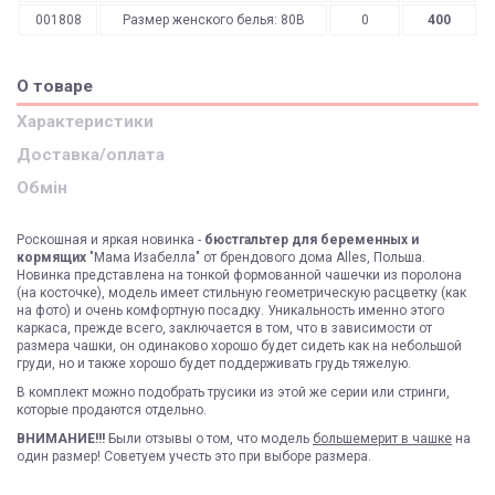
001808
Размер женского белья: 80B
0
400
О товаре
Характеристики
Доставка/оплата
Обмін
Роскошная и яркая новинка -
бюстгальтер для беременных и
кормящих
"Мама Изабелла" от брендового дома Alles, Польша.
Новинка представлена на тонкой формованной чашечки из поролона
(на косточке), модель имеет стильную геометрическую расцветку (как
на фото) и очень комфортную посадку. Уникальность именно этого
каркаса, прежде всего, заключается в том, что в зависимости от
размера чашки, он одинаково хорошо будет сидеть как на небольшой
груди, но и также хорошо будет поддерживать грудь тяжелую.
В комплект можно подобрать трусики из этой же серии или стринги,
которые продаются отдельно.
ВНИМАНИЕ!!!
Были отзывы о том, что модель
большемерит в чашке
на
один размер! Советуем учесть это при выборе размера.
ЯК ЗАМОВИТИ? ЧИ Є ДОСТАВКА ПО УКРАІНІ?
ВАЖЛИВО:
Доставка курьером
Киев