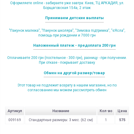
Оформляете online - забираете уже завтра: Киев, ТЦ АРКАДИЯ, ул.
Борщаговская 154а, 2 этаж
Принимаем детские выплаты
"Пакунок малюка", "Пакунок школяра", "Зимова підтримка", "єЯсла",
помощь при рождении и 7000 грн
Наложенный платеж - предоплата 200 грн
Оплачиваете 200 грн (постельное - 300 грн), разницу - при получении.
При отказе - покрывает доставку
Обмен на другой размер/товар
Этот товар не подлежит возрату в нашем магазине, но по
согласованию мы можем рассмотреть обмен
Артикул
Название
Кол-во
Цена
009169
Стандартные размеры: 3 мес. (62 см)
1
575