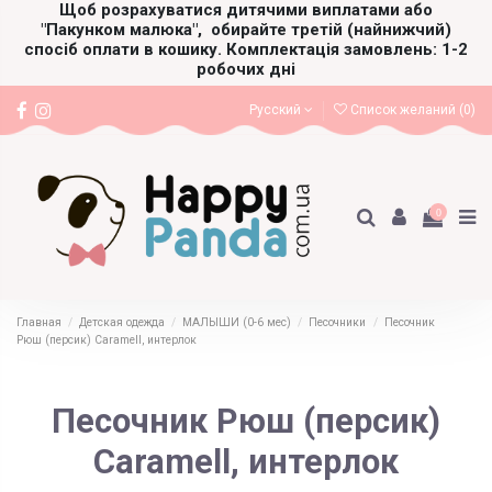
Щоб розрахуватися дитячими виплатами або
"Пакунком малюка",
обирайте третій (найнижчий)
спосіб оплати в кошику. Комплектація замовлень: 1-2
робочих дні
Русский
Список желаний (
0
)
0
Главная
Детская одежда
МАЛЫШИ (0-6 мес)
Песочники
Песочник
Рюш (персик) Caramell, интерлок
Песочник Рюш (персик)
Caramell, интерлок