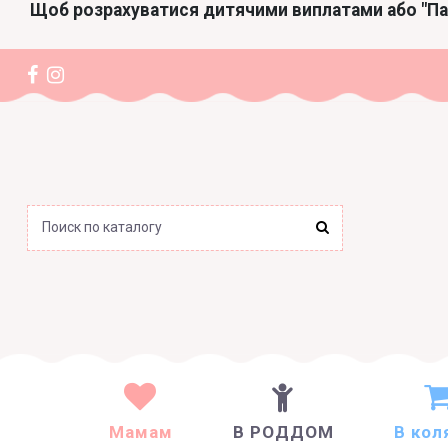
Щоб розрахуватися дитячими виплатами або "П
Мамам
В РОДДОМ
В кол