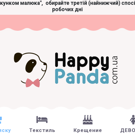
акунком малюка",
обирайте третій (найнижчий) спос
робочих дні
яску
Текстиль
Крещение
ДЕВ