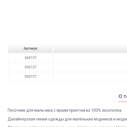
Артикул
000727
000727
000727
О т
Песочник для мальчика с ярким принтом из 100% экохлопка.
Дизайнерская линия одежды для маленьких модников и модн