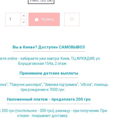
3 мес. (62 см)
Купить
Вы в Киеве? Доступен САМОВЫВОЗ
те online - забираете уже завтра: Киев, ТЦ АРКАДИЯ, ул.
Борщаговская 154а, 2 этаж
Принимаем детские выплаты
юка", "Пакунок школяра", "Зимова підтримка", "єЯсла", помощь
при рождении и 7000 грн
Наложенный платеж - предоплата 200 грн
200 грн (постельное - 300 грн), разницу - при получении. При
отказе - покрывает доставку