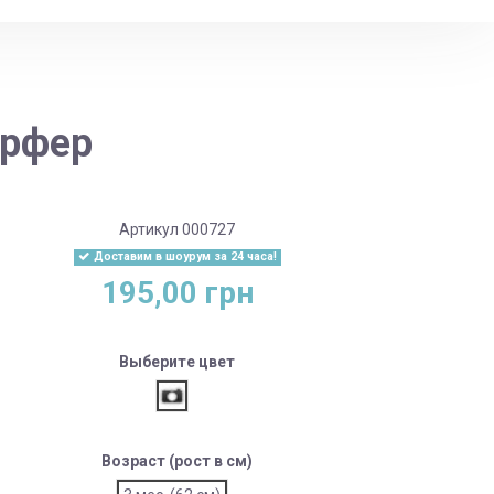
ерфер
Артикул
000727
Доставим в шоурум за 24 часа!
195,00 грн
Выберите цвет
Как на фото
Возраст (рост в см)