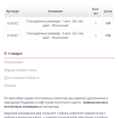
Кол-
Артикул
Название
Цена
во
Стандартные размеры: 1 мес. (56 см) ,
010632
1
195
Цвет:: Молочный
Стандартные размеры: 3 мес. (62 см),
010632
1
195
Цвет:: Молочный
О товаре
Описание
Характеристики
Доставка/оплата
Обмін
По просьбам наших постоянных клиентов мы завезли дополнение к
нарядным бодикам и кофточкам молочного цвета -
универсальные
хлопковые штанишки
из интерлока.
Широкий размерный ряд позволит собрать комплект практически с
любым вариантом верха, а универсальный крой обеспечит удобную