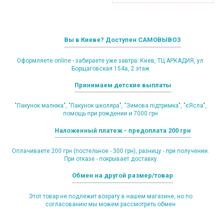
Вы в Киеве? Доступен САМОВЫВОЗ
Оформляете online - забираете уже завтра: Киев, ТЦ АРКАДИЯ, ул.
Борщаговская 154а, 2 этаж
Принимаем детские выплаты
"Пакунок малюка", "Пакунок школяра", "Зимова підтримка", "єЯсла",
помощь при рождении и 7000 грн
Наложенный платеж - предоплата 200 грн
Оплачиваете 200 грн (постельное - 300 грн), разницу - при получении.
При отказе - покрывает доставку
Обмен на другой размер/товар
Этот товар не подлежит возрату в нашем магазине, но по
согласованию мы можем рассмотреть обмен