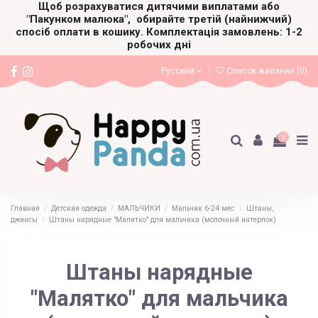
Щоб розрахуватися дитячими виплатами або
"Пакунком малюка",
обирайте третій (найнижчий)
спосіб оплати в кошику. Комплектація замовлень: 1-2
робочих дні
Русский
Список желаний (
0
)
0
Главная
Детская одежда
МАЛЬЧИКИ
Мальчик 6-24 мес
Штаны,
джинсы
Штаны нарядные "Малятко" для мальчика (молочный интерлок)
Штаны нарядные
"Малятко" для мальчика