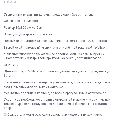
Обмін
Утёплённый вязанный детский плед, 2 слоя, без синтепона.
Сезон: осень-зима-весна
Размер 80х100 см +\- 2см
Подходит для кроваток, колясок
Первый слой - материал вязаный трикотаж: 80% хлопок, 20% вискоза
Второй слой - плюшевый утеплитель с тиснённой текстурой - Wellsoft
* Вязаное хлопковое трикотажное полотно - один из самых лучших
износостойких материалов, приятный на ощупь, сохраняет тепло.
ОПИСАНИЕ:
Детский плед TM Msonya отлично подойдет для деток от рождения до
3 лет.
Его можно сложить в конверт, укутав малыша, использовать в детской
кроватке, как дополнительное одеялко.
Укрывать младенца в коляске, во время прогулок или в автомобиле.
Уход: плед необходимо стирать в стиральной машине или вручную при
температуре 30-40 градусов без добавления отбеливающих средств и
хлора.
Отбеливатели могут разрушить волокна или сделать их хрупкими.