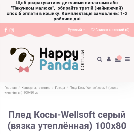
Щоб розрахуватися дитячими виплатами або
"Пакунком малюка",
обирайте третій (найнижчий)
спосіб оплати в кошику. Комплектація замовлень: 1-2
робочих дні
Русский
Список желаний (
0
)
0
Главная
Конверты, текстиль
Пледы
Плед Косы-Wellsoft серый (вязка
утеплённая) 100х80 см
Плед Косы-Wellsoft серый
(вязка утеплённая) 100х80