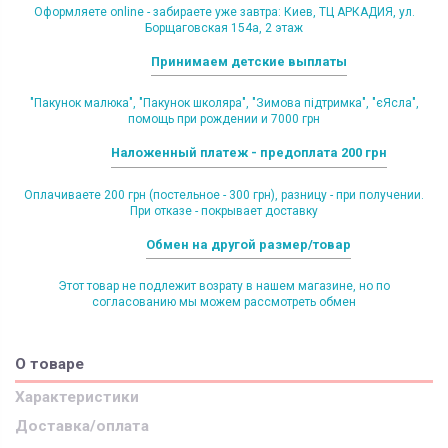
Оформляете online - забираете уже завтра: Киев, ТЦ АРКАДИЯ, ул.
Борщаговская 154а, 2 этаж
Принимаем детские выплаты
"Пакунок малюка", "Пакунок школяра", "Зимова підтримка", "єЯсла",
помощь при рождении и 7000 грн
Наложенный платеж - предоплата 200 грн
Оплачиваете 200 грн (постельное - 300 грн), разницу - при получении.
При отказе - покрывает доставку
Обмен на другой размер/товар
Этот товар не подлежит возрату в нашем магазине, но по
согласованию мы можем рассмотреть обмен
О товаре
Характеристики
Доставка/оплата