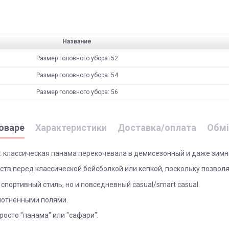
Название
Размер головного убора: 52
Размер головного убора: 54
Размер головного убора: 56
оваре
Характеристики
Доставка/оплата
Обмі
: классическая панама перекочевала в демисезонный и даже зимн
тв перед классической бейсболкой или кепкой, поскольку позволя
 спортивный стиль, но и повседневный casual/smart casual.
плотнёнными полями.
росто "панама" или "сафари".