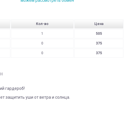
можем рассмотреть обмен
Кол-во
Цена
1
505
0
375
0
375
н
ий гардероб!
ет защитить уши от ветра и солнца.