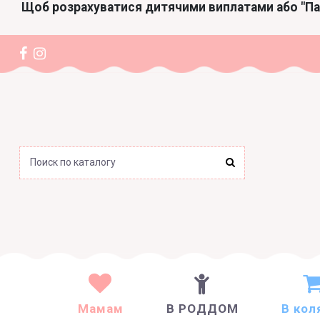
Щоб розрахуватися дитячими виплатами або "П
Мамам
В РОДДОМ
В кол