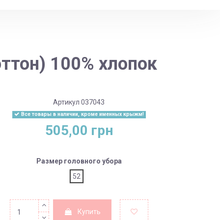
оттон) 100% хлопок
Артикул
037043
Все товары в наличии, кроме именных крыжм!
505,00 грн
Размер головного убора
52
Купить