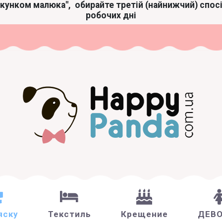
акунком малюка",
обирайте третій (найнижчий) спос
робочих дні
яску
Текстиль
Крещение
ДЕВ