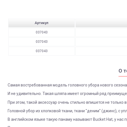
Артикул
037043
037043
037043
О т
Самая востребованная модель головного убора нового сезона
И не удивительно. Такая шляпа имеет огромный ряд преимущес
При этом, такой аксессуар очень стильно впишется не только в
Головной убор из хлопковой ткани, ткани "деним" (джинс), с у
В английском языке такую панаму называют Bucket Hat, у нас п