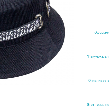
Оформляе
"Пакунок мал
Оплачиваете 
Этот товар н