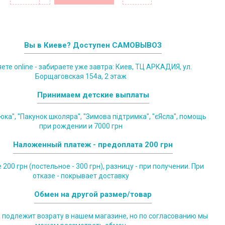
Вы в Киеве? Доступен САМОВЫВОЗ
те online - забираете уже завтра: Киев, ТЦ АРКАДИЯ, ул.
Борщаговская 154а, 2 этаж
Принимаем детские выплаты
юка", "Пакунок школяра", "Зимова підтримка", "єЯсла", помощь
при рождении и 7000 грн
Наложенный платеж - предоплата 200 грн
200 грн (постельное - 300 грн), разницу - при получении. При
отказе - покрывает доставку
Обмен на другой размер/товар
е подлежит возрату в нашем магазине, но по согласованию мы