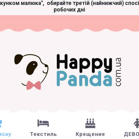
акунком малюка",
обирайте третій (найнижчий) спос
робочих дні
яску
Текстиль
Крещение
ДЕВ