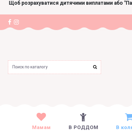
Щоб розрахуватися дитячими виплатами або "П
Мамам
В РОДДОМ
В кол