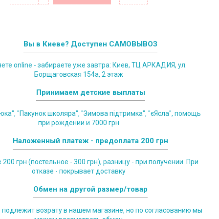
Вы в Киеве? Доступен САМОВЫВОЗ
те online - забираете уже завтра: Киев, ТЦ АРКАДИЯ, ул.
Борщаговская 154а, 2 этаж
Принимаем детские выплаты
юка", "Пакунок школяра", "Зимова підтримка", "єЯсла", помощь
при рождении и 7000 грн
Наложенный платеж - предоплата 200 грн
200 грн (постельное - 300 грн), разницу - при получении. При
отказе - покрывает доставку
Обмен на другой размер/товар
е подлежит возрату в нашем магазине, но по согласованию мы