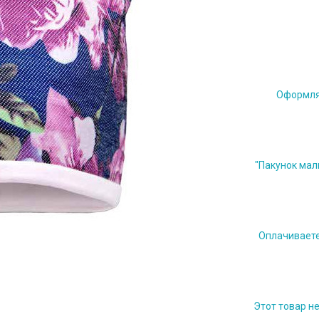
Оформляе
"Пакунок мал
Оплачиваете 
Этот товар н