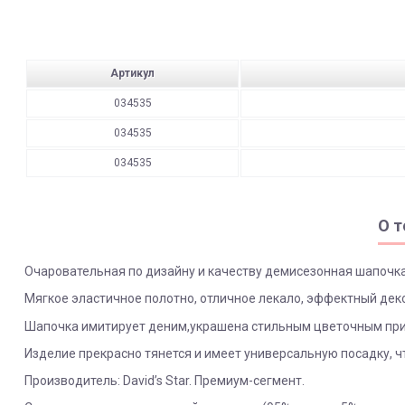
Артикул
034535
034535
034535
О т
Очаровательная по дизайну и качеству демисезонная шапочка 
Мягкое эластичное полотно, отличное лекало, эффектный дек
Шапочка имитирует деним,украшена стильным цветочным прин
Изделие прекрасно тянется и имеет универсальную посадку, чт
Производитель: David’s Star. Премиум-сегмент.