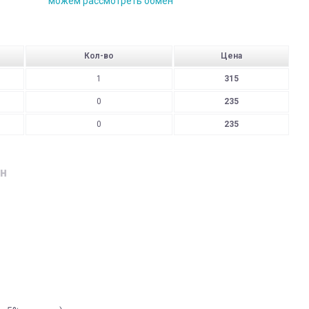
можем рассмотреть обмен
Кол-во
Цена
1
315
0
235
0
235
н