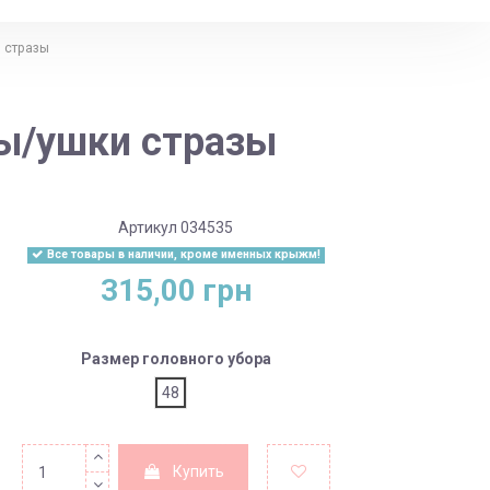
 стразы
ы/ушки стразы
Артикул
034535
Все товары в наличии, кроме именных крыжм!
315,00 грн
Размер головного убора
48
Купить