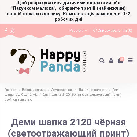
Щоб розрахуватися дитячими виплатами або
"Пакунком малюка",
обирайте третій (найнижчий)
спосіб оплати в кошику. Комплектація замовлень: 1-2
робочих дні
Русский
Список желаний (
0
)
0
Главная
Верхняя одежда
Демисезонная
Шапки весна/осень
Демі
шапки від 0 до 12 міс
Деми шапка 2120 чёрная (светоотражающий принт)
двойной трикотаж
Деми шапка 2120 чёрная
(светоотражающий принт)