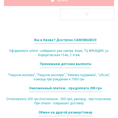
Купить
Вы в Киеве? Доступен САМОВЫВОЗ
Оформляете online - забираете уже завтра: Киев, ТЦ АРКАДИЯ, ул.
Борщаговская 154а, 2 этаж
Принимаем детские выплаты
"Пакунок малюка", "Пакунок школяра", "Зимова підтримка", "єЯсла",
помощь при рождении и 7000 грн
Наложенный платеж - предоплата 200 грн
Оплачиваете 200 грн (постельное - 300 грн), разницу - при получении.
При отказе - покрывает доставку
Обмен на другой размер/товар