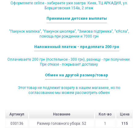
Оформляете online - забираете уже завтра: Киев, ТЦ АРКАДИЯ, ул.
Борщаговская 154а, 2 этаж
Принимаем детские выплаты
"Пакунок малюка", "Пакунок школяра", "Зимова підтримка", "єЯсла",
помощь при рождении и 7000 грн
Наложенный платеж - предоплата 200 грн
Оплачиваете 200 грн (постельное - 300 грн), разницу - при получении.
При отказе - покрывает доставку
Обмен на другой размер/товар
Этот товар не подлежит возрату в нашем магазине, но по
согласованию мы можем рассмотреть обмен
Артикул
Название
Кол-во
Цена
030136
Размер головного убора: 52
1
115