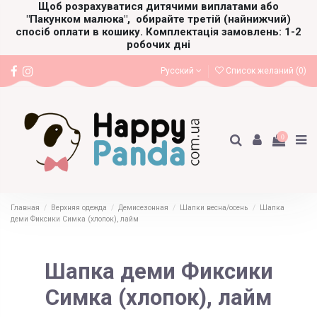
Щоб розрахуватися дитячими виплатами або
"Пакунком малюка",
обирайте третій (найнижчий)
спосіб оплати в кошику. Комплектація замовлень: 1-2
робочих дні
Русский
Список желаний (
0
)
0
Главная
Верхняя одежда
Демисезонная
Шапки весна/осень
Шапка
деми Фиксики Симка (хлопок), лайм
Шапка деми Фиксики
Симка (хлопок), лайм