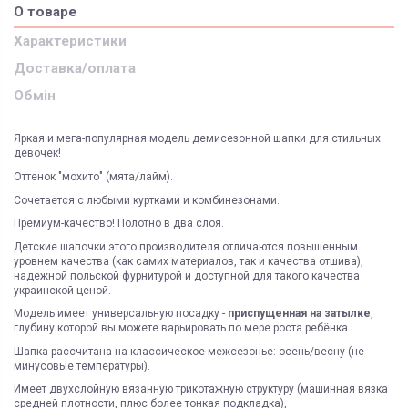
О товаре
Характеристики
Доставка/оплата
Обмін
Яркая и мега-популярная модель демисезонной шапки для стильных
девочек!
Оттенок "мохито" (мята/лайм).
Сочетается с любыми куртками и комбинезонами.
Премиум-качество! Полотно в два слоя.
Детские шапочки этого производителя отличаются повышенным
уровнем качества (как самих материалов, так и качества отшива),
надежной польской фурнитурой и доступной для такого качества
украинской ценой.
Модель имеет универсальную посадку -
приспущенная на затылке
,
глубину которой вы можете варьировать по мере роста ребёнка.
Шапка рассчитана на классическое межсезонье: осень/весну (не
минусовые температуры).
Имеет двухслойную вязанную трикотажную структуру (машинная вязка
средней плотности, плюс более тонкая подкладка),