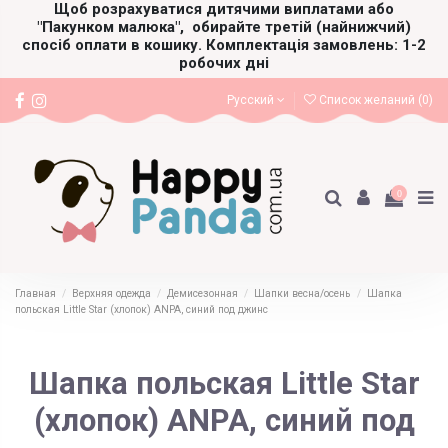
Щоб розрахуватися дитячими виплатами або
"Пакунком малюка",
обирайте третій (найнижчий)
спосіб оплати в кошику. Комплектація замовлень: 1-2
робочих дні
Русский
Список желаний (
0
)
0
Главная
Верхняя одежда
Демисезонная
Шапки весна/осень
Шапка
польская Little Star (хлопок) ANPA, синий под джинс
Шапка польская Little Star
(хлопок) ANPA, синий под