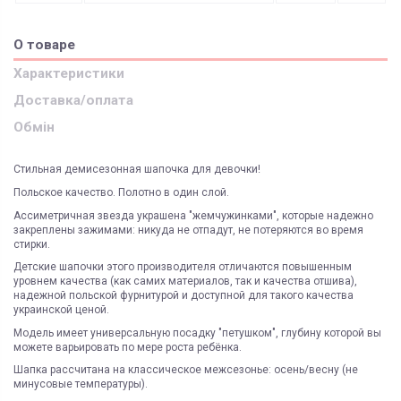
О товаре
Характеристики
Доставка/оплата
Обмін
Стильная демисезонная шапочка для девочки!
Польское качество. Полотно в один слой.
Ассиметричная звезда украшена "жемчужинками", которые надежно
закреплены зажимами: никуда не отпадут, не потеряются во время
стирки.
Детские шапочки этого производителя отличаются повышенным
уровнем качества (как самих материалов, так и качества отшива),
надежной польской фурнитурой и доступной для такого качества
украинской ценой.
Модель имеет универсальную посадку "петушком", глубину которой вы
можете варьировать по мере роста ребёнка.
Шапка рассчитана на классическое межсезонье: осень/весну (не
минусовые температуры).