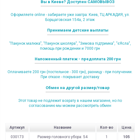
Вы в Киеве? Доступен САМОВЫВОЗ
Оформляете online - забираете уже завтра: Киев, ТЦ АРКАДИЯ, ул.
Борщаговская 154а, 2 этаж
Принимаем детские выплаты
"Пакунок малюка", "Пакунок школяра", "Зимова підтримка", "єЯсла",
помощь при рождении и 7000 грн
Наложенный платеж - предоплата 200 грн
Оплачиваете 200 грн (постельное - 300 грн), разницу - при получении.
При отказе - покрывает доставку
Обмен на другой размер/товар
Этот товар не подлежит возрату в нашем магазине, но по
согласованию мы можем рассмотреть обмен
Артикул
Название
Кол-во
Цена
030173
Размер головного убора: 54
1
105