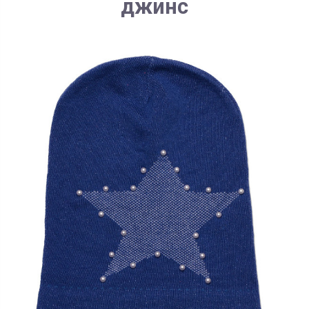
джинс